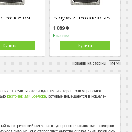
ZKTeco KR503M
Зчитувач ZKTeco KR503E-RS
1 089 ₴
В наявності
Купити
Купити
з них это считыватели идентификаторов, они управляют
ощью
карточек или брелока
, которые помещаются в кошелек.
нный электрический импульс от дверного считывателя, содержит
олучает питание, она отправляет обратно сигнал считывающему