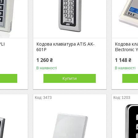
YLI
Кодова клавіатура ATIS AK-
Кодова кла
601P
Electronic 
1 260 ₴
1 148 ₴
В наявності
В наявності
Купити
3473
1203