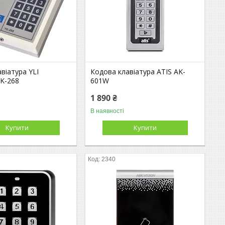
віатура YLI
Кодова клавіатура ATIS AK-
YK-268
601W
1 890 ₴
В наявності
Купити
Купити
2340