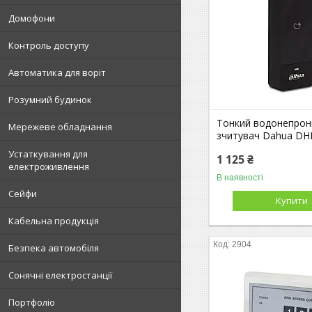
Домофони
Контроль доступу
Автоматика для воріт
Розумний будинок
Тонкий водонепрон
Мережеве обладнання
зчитувач Dahua DH
Устаткування для
1 125 ₴
електроживлення
В наявності
Сейфи
Купити
Кабельна продукція
2904
Безпека автомобіля
Сонячні електростанції
Портфоліо