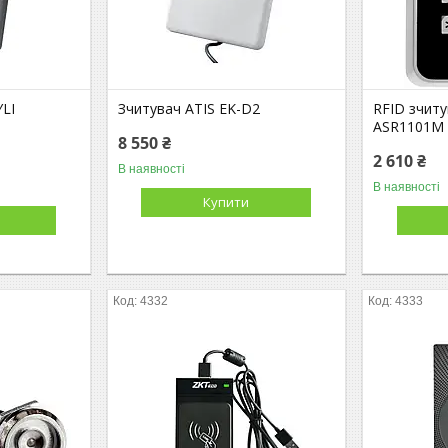
YLI
Зчитувач ATIS EK-D2
RFID зчит
ASR1101M
8 550 ₴
2 610 ₴
В наявності
В наявності
Купити
4332
4333