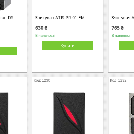
sion DS-
Зчитувач ATIS PR-01 EM
Зчитувач 
630 ₴
765 ₴
В наявності
В наявності
Купити
1230
1232