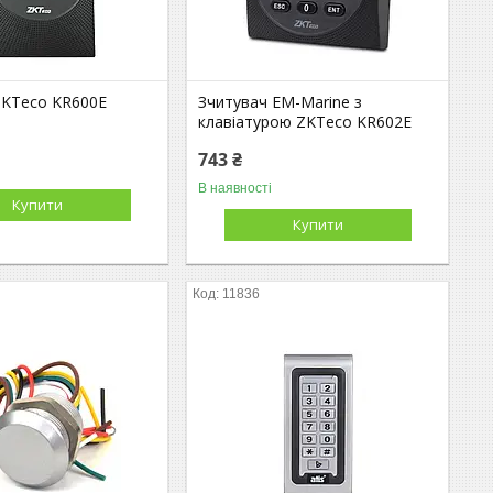
ZKTeco KR600E
Зчитувач EM-Marine з
клавіатурою ZKTeco KR602E
743 ₴
В наявності
Купити
Купити
11836