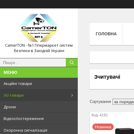
ГОЛОВНА
CamerTON - №1 Гіпермаркет систем
безпеки в Західній Україні
Зчитувачі
Акційні товари
Усі товари
Дрони
4191
Відеоспостереження
Новинка
Охоронна сигналізація