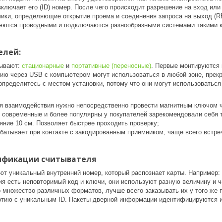
включает его (ID) номер. После чего происходит разрешение на вход ил
тчики, определяющие открытие проема и соединения запроса на выход (
яются проводными и подключаются разнообразными системами такими 
елей:
бывают:
стационарные
и
портативные (переносные)
. Первые монтируются 
ию через USB с компьютером могут использоваться в любой зоне, прекр
определитесь с местом установки, потому что они могут использоваться
я взаимодействия нужно непосредственно провести магнитным ключом 
 современные и более популярны у покупателей зарекомендовали себя те
яние 10 см. Позволяет быстрее проходить проверку;
абатывает при контакте с закодированным приемником, чаще всего встр
ификации считывателя
т уникальный внутренний номер, который распознает карты. Например: 
ия есть неповторимый код и ключи, они используют разную величину и
 множество различных форматов, лучше всего заказывать их у того же 
тию с уникальным ID. Пакеты дверной информации идентифицируются и