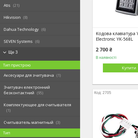
Atis
21
Hikvision
8
Dahua Technology
6
Кодова клавіатура 
Electronic YK-568L
SEVEN Systems
6
2 700 ₴
Ще 3
В наявності
Тип пристрою
Купити
Аксесуари для зчитувача
1
Зчитувач електронний
безконтактний
95
2705
Комплектующее для считывателя
1
Считыватель магнитный
3
Тип