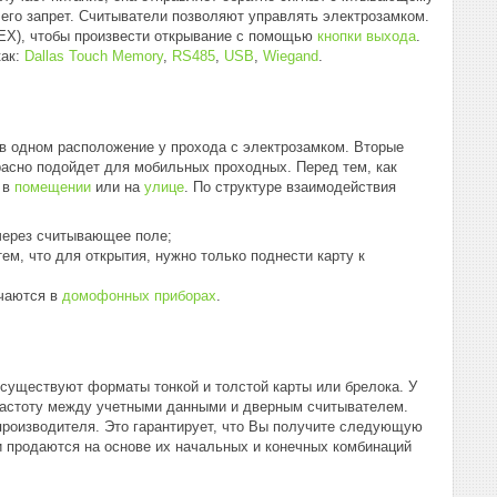
и его запрет. Считыватели позволяют управлять электрозамком.
REX), чтобы произвести открывание с помощью
кнопки выхода
.
как:
Dallas Touch Memory
,
RS485
,
USB
,
Wiegand
.
в одном расположение у прохода с электрозамком. Вторые
асно подойдет для мобильных проходных. Перед тем, как
 в
помещении
или на
улице
. По структуре взаимодействия
через считывающее поле;
м, что для открытия, нужно только поднести карту к
ечаются в
домофонных приборах
.
существуют форматы тонкой и толстой карты или брелока. У
 частоту между учетными данными и дверным считывателем.
производителя. Это гарантирует, что Вы получите следующую
 продаются на основе их начальных и конечных комбинаций