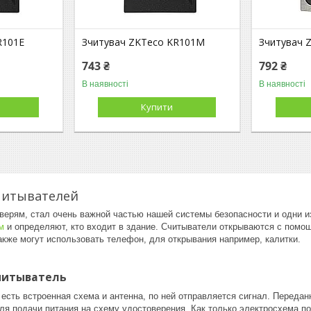
R101E
Зчитувач ZKTeco KR101M
Зчитувач 
743 ₴
792 ₴
В наявності
В наявності
Купити
читывателей
дверям, стал очень важной частью нашей системы безопасности и одни и
м
и определяют, кто входит в здание. Считыватели открываются с пом
акже могут использовать телефон, для открывания например, калитки.
считыватель
есть встроенная схема и антенна, по ней отправляется сигнал. Переда
для подачи питания на схему удостоверения. Как только электросхема п