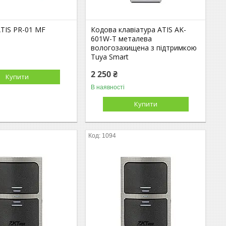
ATIS PR-01 MF
Кодова клавіатура ATIS AK-
601W-T металева
вологозахищена з підтримкою
Tuya Smart
2 250 ₴
Купити
В наявності
Купити
1094