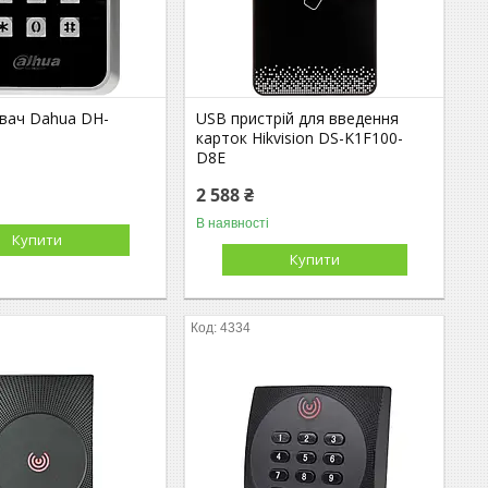
увач Dahua DH-
USB пристрій для введення
карток Hikvision DS-K1F100-
D8E
2 588 ₴
В наявності
Купити
Купити
4334