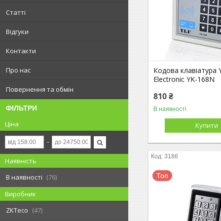
Статті
Відгуки
Контакти
Кодова клавіатура 
Про нас
Electronic YK-168N
Повернення та обмін
810 ₴
ФІЛЬТРИ
В наявності
Ціна
Купити
3186
Наявність
Топ
В наявності
76
Виробник
ZKTeco
47