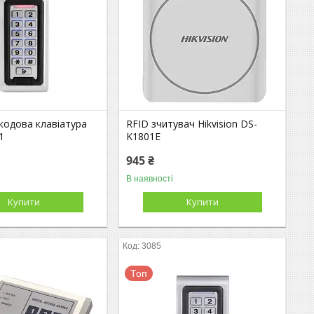
кодова клавіатура
RFID зчитувач Hikvision DS-
1
K1801E
945 ₴
В наявності
Купити
Купити
3085
Топ