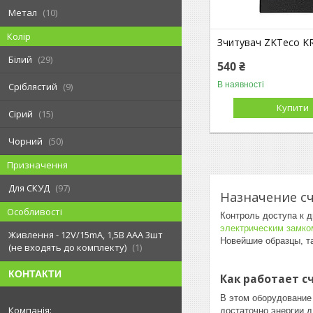
Метал
10
Колір
Зчитувач ZKTeco K
Білий
29
540 ₴
В наявності
Сріблястий
9
Купити
Сірий
15
Чорний
50
Призначення
Для СКУД
97
Назначение с
Особливості
Контроль доступа к 
электрическим замко
Живлення - 12V/15mA, 1,5В ААА 3шт
Новейшие образцы, т
(не входять до комплекту)
1
КОНТАКТИ
Как работает 
В этом оборудование 
достаточно энергии 