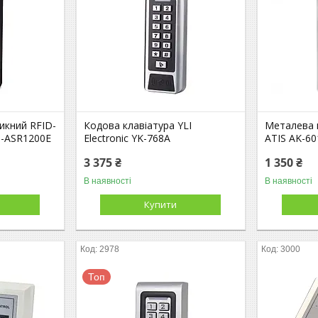
икний RFID-
Кодова клавіатура YLI
Металева 
I-ASR1200E
Electronic YK-768A
ATIS AK-60
3 375 ₴
1 350 ₴
В наявності
В наявності
Купити
2978
3000
Топ