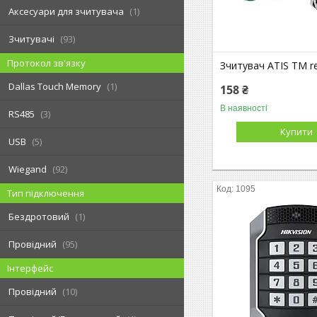
Аксесуари для зчитувача
1
Зчитувачі
93
Протокол зв'язку
Зчитувач ATIS TM re
Dallas Touch Memory
1
158 ₴
В наявності
RS485
3
Купити
USB
5
Wiegand
92
1095
Тип підключення
Бездротовий
1
Провідний
95
Інтерфейс
Провідний
10