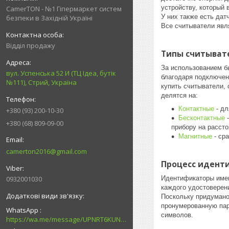
устройству, который 
CamerTON - №1 Гіпермаркет систем
У них также есть да
безпеки в Західній Україні
Все считыватели явл
Відділ продажу
Типы считыват
За использованием 
вул. Успенська 52 И (ТЦ Ідеа, бутік
благодаря подключен
№111), Стрий, Україна
купить считыватели, 
делятся на:
Контактные
- дл
+380 (93) 200-10-30
Бесконтактные
-
+380 (68) 809-09-00
прибору на рассто
Магнитные
- ср
camerton2016@gmail.com
Процесс идент
0932001030
Идентификаторы имею
каждого удостоверен
Поскольку придумано
пронумерованную пар
WhatsApp
символов.
https://wa.me/message/UPNRT6KUNTSOH1