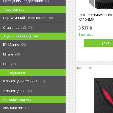
Провідний/Бездротовий
1
Форм-фактор
RFID зчитувач Hikvi
Портативний (переносний)
6
K1104MK
3 537 ₴
Стаціонарний
91
В наявності
Підтримка стандартів
Купити
EM Marine
52
Mifare
39
UHF
10
1229
Застосування
В приміщенні/Уличне
87
У приміщенні
16
Матеріал корпусу
ABS-пластик
15