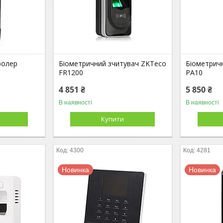
ролер
Біометричний зчитувач ZKTeco
Біометрич
6
FR1200
PA10
4 851 ₴
5 850 ₴
В наявності
В наявності
Купити
4300
4281
Новинка
Новинка