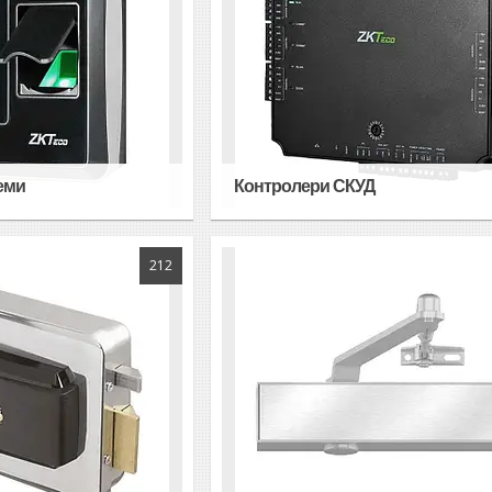
еми
Контролери СКУД
212