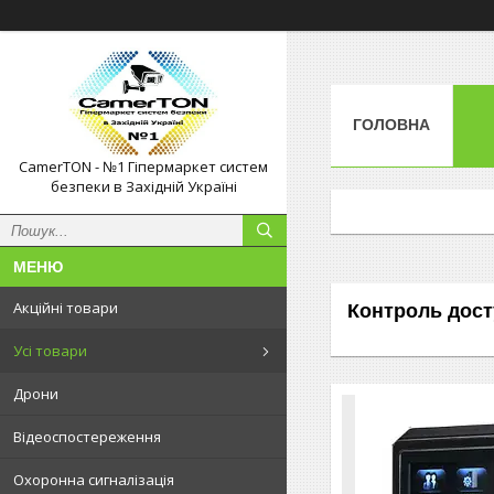
ГОЛОВНА
CamerTON - №1 Гіпермаркет систем
безпеки в Західній Україні
Акційні товари
Контроль дост
Усі товари
Дрони
Відеоспостереження
Охоронна сигналізація