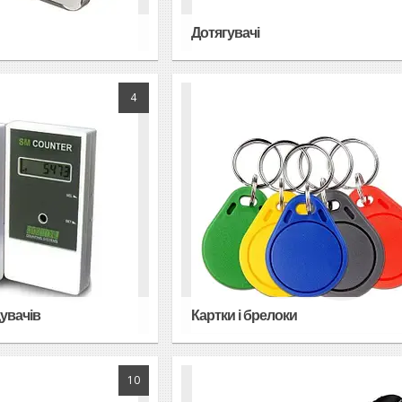
Дотягувачі
4
дувачів
Картки і брелоки
10