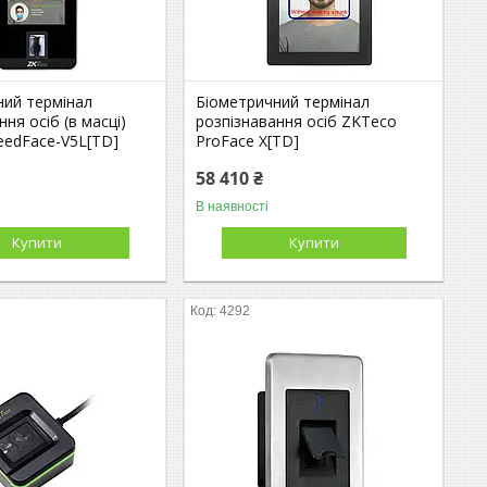
ний термінал
Біометричний термінал
ння осіб (в масці)
розпізнавання осіб ZKTeco
eedFace-V5L[TD]
ProFace X[TD]
58 410 ₴
В наявності
Купити
Купити
4292