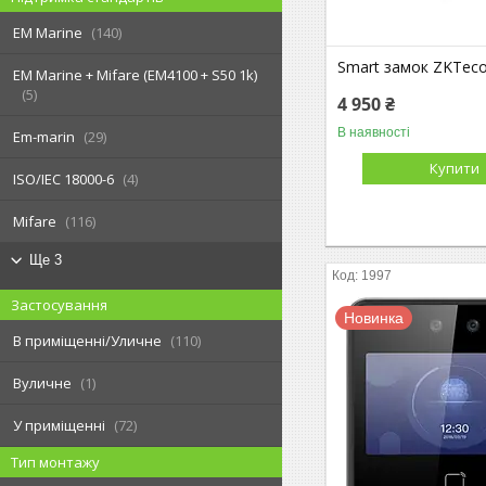
EM Marine
140
Smart замок ZKTec
EM Marine + Mifare (EM4100 + S50 1k)
5
4 950 ₴
В наявності
Em-marin
29
Купити
ISO/IEC 18000-6
4
Mifare
116
Ще 3
1997
Застосування
Новинка
В приміщенні/Уличне
110
Вуличне
1
У приміщенні
72
Тип монтажу