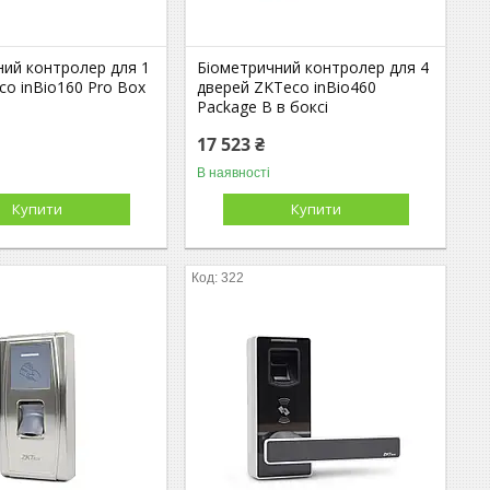
ний контролер для 1
Біометричний контролер для 4
co inBio160 Pro Box
дверей ZKTeco inBio460
Package B в боксі
17 523 ₴
В наявності
Купити
Купити
322