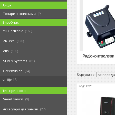
Акція
Товари зі знижками
9
Виробник
YLI Electronic
160
ZKTeco
120
Atis
109
Радіоконтролери 
SEVEN Systems
81
GreenVision
64
Ще 15
1221
Тип пристрою
Smart замки
9
Аксесуари для замків
27