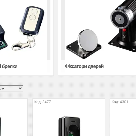
і брелки
Фіксатори дверей
3477
4301