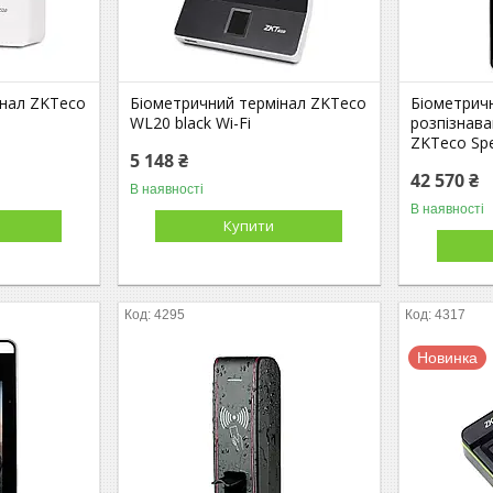
інал ZKTeco
Біометричний термінал ZKTeco
Біометрич
WL20 black Wi-Fi
розпізнава
ZKTeco Sp
5 148 ₴
42 570 ₴
В наявності
В наявності
Купити
4295
4317
Новинка