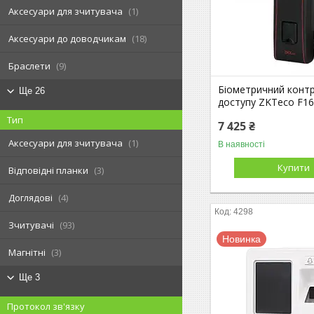
Аксесуари для зчитувача
1
Аксесуари до доводчикам
18
Браслети
9
Біометричний конт
Ще 26
доступу ZKTeco F1
Тип
7 425 ₴
Аксесуари для зчитувача
1
В наявності
Купити
Відповідні планки
3
Доглядові
4
4298
Зчитувачі
93
Новинка
Магнітні
3
Ще 3
Протокол зв'язку