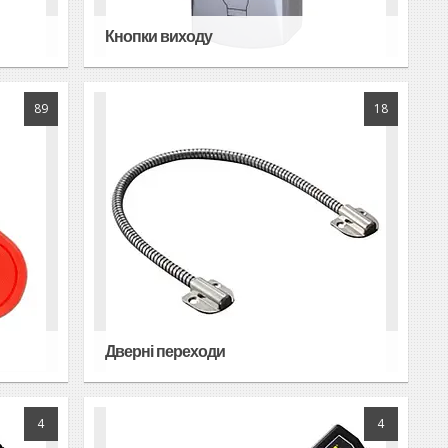
Кнопки виходу
89
18
Дверні переходи
4
4