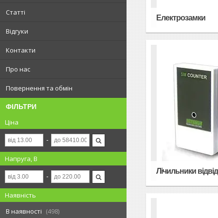
Статті
Електрозамки
Відгуки
Контакти
Про нас
Повернення та обмін
ФІЛЬТРИ
Ціна
Напруга, В
Лічильники відві
Наявність
В наявності
498