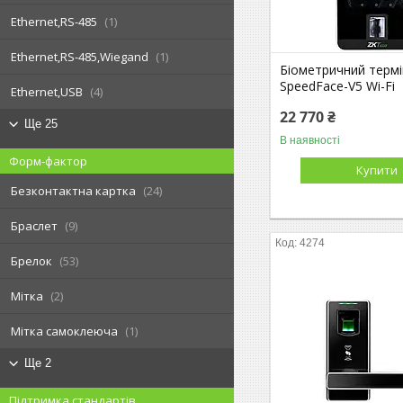
Ethernet,RS-485
1
Ethernet,RS-485,Wiegand
1
Біометричний терм
SpeedFace-V5 Wi-Fi
Ethernet,USB
4
22 770 ₴
Ще 25
В наявності
Форм-фактор
Купити
Безконтактна картка
24
Браслет
9
4274
Брелок
53
Мітка
2
Мітка самоклеюча
1
Ще 2
Підтримка стандартів