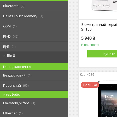
Bluetooth
2
Dallas Touch Memory
1
Біометричний терм
GSM
1
SF100
RJ-45
42
5 940 ₴
В наявності
RJ45
1
Купити
Ще 8
Тип підключення
4286
Бездротовий
1
Новинка
Провідний
95
Інтерфейс
Em-marin,Mifare
1
Ethernet
1