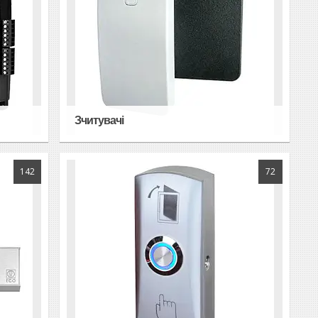
Зчитувачі
142
72