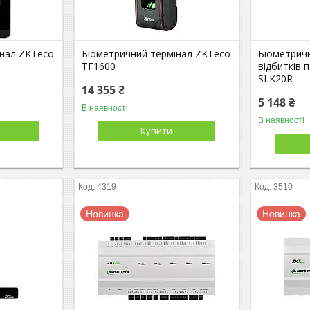
інал ZKTeco
Біометричний термінал ZKTeco
Біометрич
TF1600
відбитків 
SLK20R
14 355 ₴
5 148 ₴
В наявності
В наявності
Купити
4319
3510
Новинка
Новинка