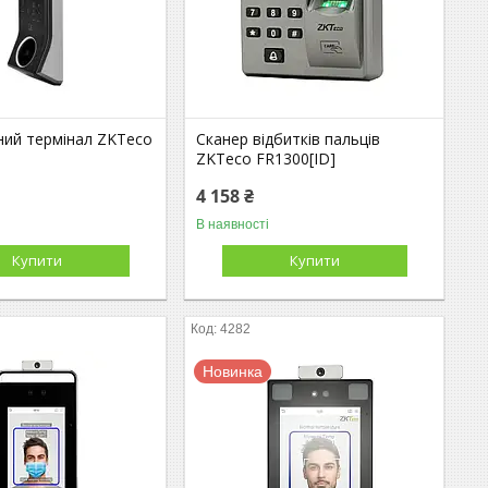
ний термінал ZKTeco
Сканер відбитків пальців
ZKTeco FR1300[ID]
4 158 ₴
В наявності
Купити
Купити
4282
Новинка