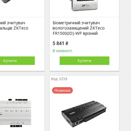
ний зчитувач
Біометричний зчитувач
пальців ZKTeco
вологозахищений ZKTeco
FR1500(ID)-WP врізний
5 841 ₴
В наявності
Купити
Купити
1219
Новинка