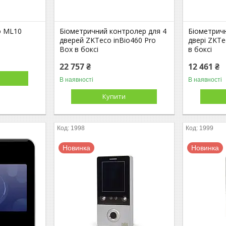
o ML10
Біометричний контролер для 4
Біометрич
дверей ZKTeco inBio460 Pro
двері ZKTe
Box в боксі
в боксі
22 757 ₴
12 461 ₴
В наявності
В наявності
Купити
1998
1999
Новинка
Новинка