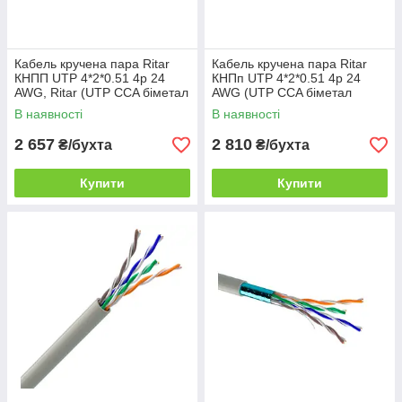
Кабель кручена пара Ritar
Кабель кручена пара Ritar
КНПП UTP 4*2*0.51 4p 24
КНПп UTP 4*2*0.51 4p 24
AWG, Ritar (UTP CCA біметал
AWG (UTP CCA біметал
зовнішній з дротом) бухта
зовнішній з дротом) бухта
В наявності
В наявності
305м чорний
305м чорний
2 657
2 810
₴/бухта
₴/бухта
Купити
Купити