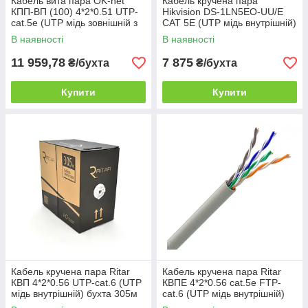
Кабель вита пара OK-net
Кабель кручена пара
КПП-ВП (100) 4*2*0.51 UTP-
Hikvision DS-1LN5EO-UU/E
cat.5e (UTP мідь зовнішній з
CAT 5E (UTP мідь внутрішній)
тросом 7*0 5мм) бухта 305 м.
бухта 305м чорний
В наявності
В наявності
чорний
11 959,78
7 875
₴/бухта
₴/бухта
Купити
Купити
Кабель кручена пара Ritar
Кабель кручена пара Ritar
КВП 4*2*0.56 UTP-cat.6 (UTP
КВПЕ 4*2*0.56 cat.5e FTP-
мідь внутрішній) бухта 305м
cat.6 (UTP мідь внутрішній)
білий
бухта 305м білий білий