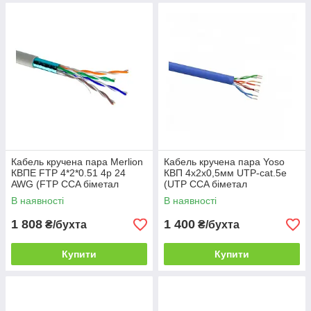
Кабель кручена пара Merlion
Кабель кручена пара Yoso
КВПЕ FTP 4*2*0.51 4p 24
КВП 4х2х0,5мм UTP-cat.5e
AWG (FTP CCA біметал
(UTP CCA біметал
внутрішній) бухта 305м білий
внутрішній) бухта 305м Синій
В наявності
В наявності
1 808
1 400
₴/бухта
₴/бухта
Купити
Купити