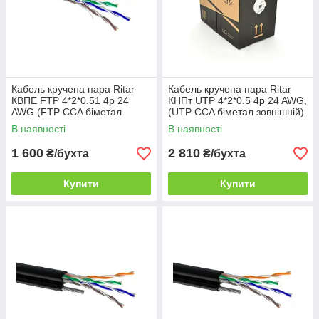
Кабель кручена пара Ritar
Кабель кручена пара Ritar
КВПЕ FTP 4*2*0.51 4p 24
КНПт UTP 4*2*0.5 4p 24 AWG,
AWG (FTP CCA біметал
(UTP CCA біметал зовнішній)
внутрішній) бухта 305м білий
бухта 305м чорний
В наявності
В наявності
1 600
2 810
₴/бухта
₴/бухта
Купити
Купити