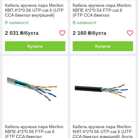
Кабель кручена пара Merlion
Кабель кручена пара Merlion
КВП 4*2*0.56 UTP-cat.6 (UTP
КВПЕ 4*2*0.54 FTP-cat.6
CCA біметал внутрішній)
(FTP CCA біметал
бухта 305м білий
внутрішній) бухта 305м білий
В наявності
В наявності
2 031
2 160
₴/бухта
₴/бухта
Купити
Купити
Кабель кручена пара Merlion
Кабель кручена пара Merlion
КВПЕ 4*2*0.56 FTP-cat.6
КНП 4*2*0.56 UTP-cat.6 (UTP
(FTP CCA біметал
CCA біметал зовнішній) бухта