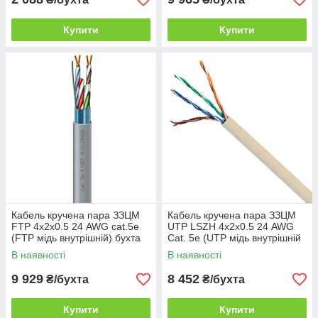
Купити
Купити
Кабель кручена пара ЗЗЦМ
Кабель кручена пара ЗЗЦМ
FTP 4х2х0.5 24 AWG cat.5e
UTP LSZH 4х2х0.5 24 AWG
(FTP мідь внутрішній) бухта
Cat. 5e (UTP мідь внутрішній
305м білий
безгалогенний LSZH) бухта
В наявності
В наявності
305м білий
9 929
8 452
₴/бухта
₴/бухта
Купити
Купити