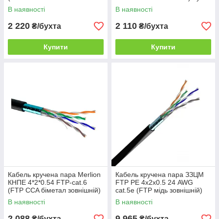
внутрішній) бухта 305м білий
305м білий
В наявності
В наявності
2 220
2 110
₴/бухта
₴/бухта
Купити
Купити
Кабель кручена пара Merlion
Кабель кручена пара ЗЗЦМ
КНПЕ 4*2*0.54 FTP-cat.6
FTP PE 4х2х0.5 24 AWG
(FTP CCA біметал зовнішній)
cat.5e (FTP мідь зовнішній)
бухта 305м білий
бухта 305 м чорний
В наявності
В наявності
2 088
9 965
₴/бухта
₴/бухта