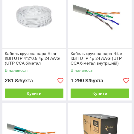
Кабель кручена пара Ritar
Кабель кручена пара Ritar
КВП UTP 4*2*0.5 4p 24 AWG
КВП UTP 4p 24 AWG (UTP
(UTP CCA біметал
CCA біметал внутрішній)
внутрішній) бухта 50м білий
бухта 305м білий
В наявності
В наявності
281
1 290
₴/бухта
₴/бухта
Купити
Купити