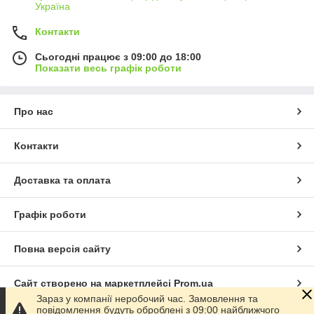
интернет-провайдера. Если интернет-линия отключилась,
Україна
соответственно и видеокамера не передает изображение к
видеорегистратору.
Контакти
Данный тип видеорегистраторов позволяет подключить
Сьогодні працює з 09:00 до 18:00
только IP-Видеокамеры от 2-16 мегапикселей. Они
Показати весь графік роботи
распространены в торговых центрах, заводах даже в
некоторых частных зданиях и ОСМД.
Про нас
Функциональность IP видеорегистраторов
IP видеорегистратори насчитывают много функций.
Контакти
Основные из них это:
Считывание номерных знаков автомобиля (ANPR),
Доставка та оплата
Распознавание лица
Графік роботи
Подсчет людей
Пересечение линий
Повна версія сайту
Фиксирование кассовых операций (POS)
Защита периметра
Сайт створено на маркетплейсі
Prom.ua
Поддержка IoT
Зараз у компанії неробочий час. Замовлення та
Аналитические данные и другие
повідомлення будуть оброблені з 09:00 найближчого