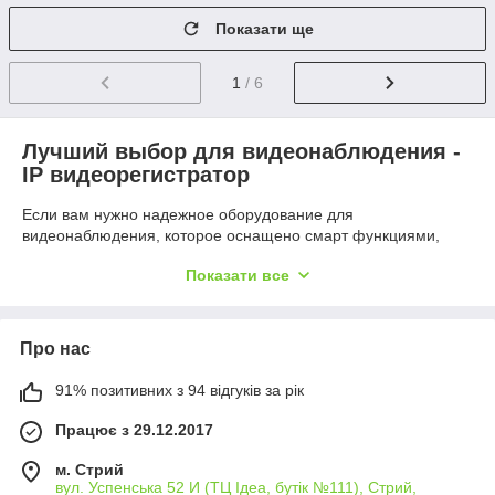
Показати ще
1
/ 6
Лучший выбор для видеонаблюдения -
IP видеорегистратор
Если вам нужно надежное оборудование для
видеонаблюдения, которое оснащено смарт функциями,
отличным качеством, надежной связью с видеокамерой и
Показати все
множество различных полезных вещей, значит Вам нужен IP
видеорегистратор.
IP видеорегистраторы
подойдут как для больших и малых
Про нас
объектов, магазинов или предприятий, даже для построения
умного города. Самая основная особенность IP
91% позитивних з 94 відгуків за рік
регистраторов - возможность строить систему
видеонаблюдения на больших расстояниях через сеть
Працює з 29.12.2017
интернет. Такая возможность доступна при наличии «белых»
IP-адресов. По такому принципу построено умный город в
м. Стрий
Киеве. Один минус в такой системы является зависимость от
вул. Успенська 52 И (ТЦ Ідеа, бутік №111), Стрий,