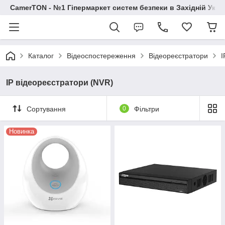
CamerTON - №1 Гіпермаркет систем безпеки в Західній Украї
Каталог
Відеоспостереження
Відеореєстратори
I
IP відеореєстратори (NVR)
Сортування
0
Фільтри
Новинка