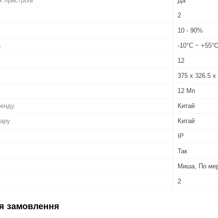
х пристроїв
Да
2
10 - 90%
а
-10°С ~ +55°
12
375 х 326.5 х
12 Мп
ренду
Китай
вару
Китай
IP
Так
Миша, По ме
2
я замовлення