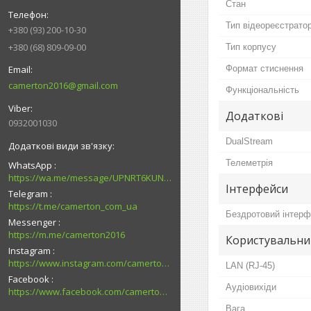
Стан
Тип відеореєстрато
+380 (93) 200-10-30
+380 (68) 809-09-00
Тип корпусу
Формат стиснення
camerton2016@gmail.com
Функціональність
Додаткові
0932001030
DualStream
Телеметрія
WhatsApp
https://wa.me/message/UPNRT6KUNTSOH1
Інтерфейси
Telegram
https://t.me/camerton_com_ua
Бездротовий інтер
Messenger
https://m.me/camerton2016
Користувальни
Instagram
https://www.instagram.com/camerton.com.ua
LAN (RJ-45)
Facebook
Аудіовихіди
https://www.facebook.com/camerton2016
Вага