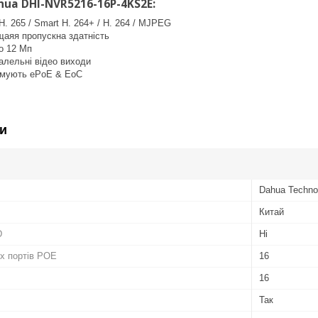
ua DHI-NVR5216-16P-4KS2E:
H. 265 / Smart H. 264+ / H. 264 / MJPEG
щаяя пропускна здатність
о 12 Мп
алельні відео виходи
римують ePoE & EoC
и
Dahua Techno
Китай
D
Ні
их портів POE
16
16
Так