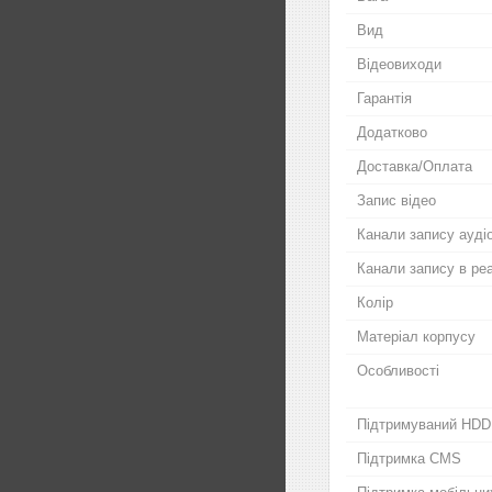
Вид
Відеовиходи
Гарантія
Додатково
Доставка/Оплата
Запис відео
Канали запису ауді
Канали запису в ре
Колір
Матеріал корпусу
Особливості
Підтримуваний HDD
Підтримка CMS