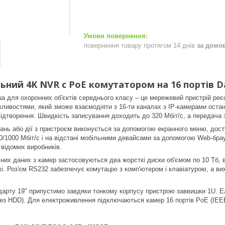
повернення товару протягом 14 днів
за домо
ьний 4K NVR c PoE комутатором на 16 портів D
a для охоронних об'єктів середнього класу – це мережевий пристрій ре
ивостями, який зможе взаємодіяти з 16-ти каналах з IP-камерами останн
 відтворення. Швидкість записування доходить до 320 Мбіт/с, а передача 
ань або дії з пристроєм виконується за допомогою екранного меню, дос
00/1000 Мбіт/с і на відстані мобільними девайсами за допомогою Web-бра
 відомих виробників.
них даних з камер застосовуються два жорсткі диски об'ємом по 10 Тб, 
. Роз'єм RS232 забезпечує комутацію з комп'ютером і клавіатурою, а вих
дарту 19" припустимо завдяки тонкому корпусу пристрою заввишки 1U. Е
ез HDD). Для електроживлення підключаються камер 16 портів PoE (IEEE80