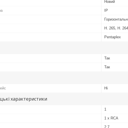
Новий
ра
IP
Горизонтальн
H. 265, H. 26
Pentaplex
Так
Так
фейс
Ні
цькі характеристики
1
1 x RCA
2.7