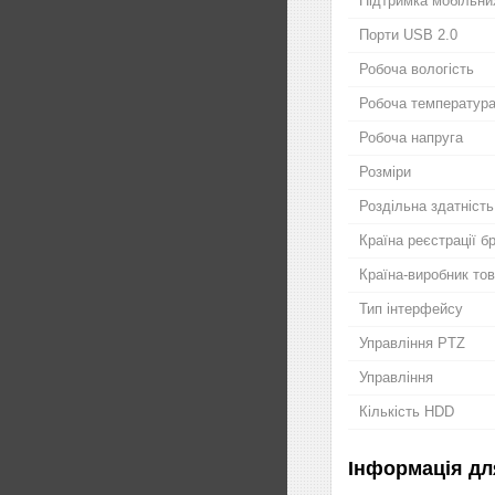
Підтримка мобільни
Порти USB 2.0
Робоча вологість
Робоча температур
Робоча напруга
Розміри
Роздільна здатність
Країна реєстрації б
Країна-виробник то
Тип інтерфейсу
Управління PTZ
Управління
Кількість HDD
Інформація дл