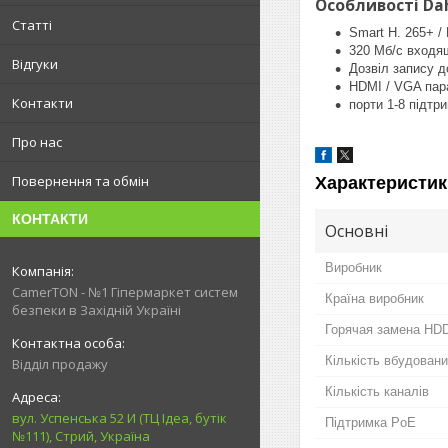
Особливості Dah
Статті
Smart H. 265+ / 
320 Мб/с входя
Відгуки
Дозвіл запису д
HDMI / VGA пар
Контакти
порти 1-8 підт
Про нас
Повернення та обмін
Характеристик
КОНТАКТИ
Основні
Виробник
CamerTON - №1 Гіпермаркет систем
Країна виробник
безпеки в Західній Україні
Горячая замена HD
Кількість вбудован
Відділ продажу
Кількість каналів
вул. Успенська 52 И (ТЦ Ідеа, бутік
Підтримка PoE
№111), Стрий, Україна