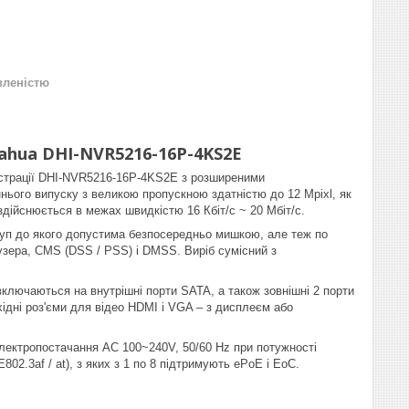
вленістю
ahua DHI-NVR5216-16P-4KS2E
єстрації DHI-NVR5216-16P-4KS2E з розширеними
ього випуску з великою пропускною здатністю до 12 Mpixl, як
здійснюється в межах швидкістю 16 Кбіт/с ~ 20 Мбіт/с.
туп до якого допустима безпосередньо мишкою, але теж по
узера, CMS (DSS / PSS) і DMSS. Виріб сумісний з
включаються на внутрішні порти SATA, а також зовнішні 2 порти
ідні роз'єми для відео HDMI і VGA – з дисплеєм або
лектропостачання AC 100~240V, 50/60 Hz при потужності
2.3af / at), з яких з 1 по 8 підтримують ePoE і EoC.