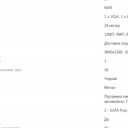
NVR
1 x VGA, 1 x
24 місяці
12МП, 8МП, 6
Доставка згід
3840x2160, 1
о
1
альному часі
16
Чорний
Метал
Підтримка ка
автомобіля, П
2 - SATA Port
Да