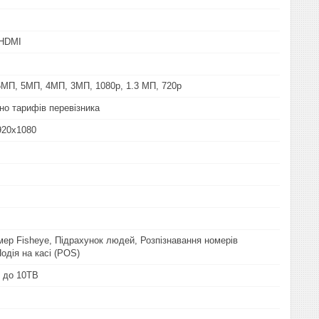
 HDMI
МП, 5МП, 4МП, 3МП, 1080p, 1.3 МП, 720p
но тарифів перевізника
920х1080
мер Fisheye, Підрахунок людей, Розпізнавання номерів
одія на касі (POS)
, до 10TB