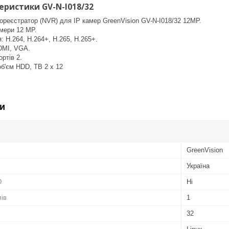
еристики GV-N-I018/32
реєстратор (NVR) для IP камер GreenVision GV-N-I018/32 12MP.
мери 12 MP.
: H.264, H.264+, H.265, H.265+.
DMI, VGA.
ртів 2.
б'єм HDD, TB 2 х 12
и
GreenVision
Україна
D
Ні
лів
1
32