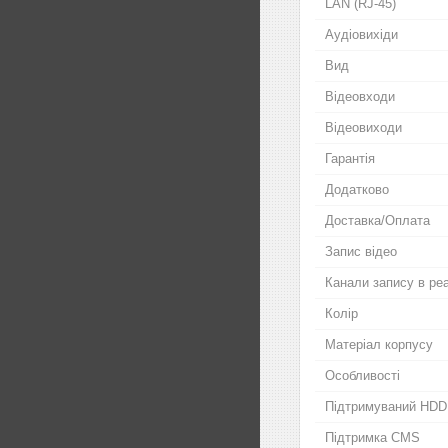
LAN (RJ-45)
Аудіовихіди
Вид
Відеовходи
Відеовиходи
Гарантія
Додатково
Доставка/Оплата
Запис відео
Канали запису в ре
Колір
Матеріал корпусу
Особливості
Підтримуваний HDD
Підтримка CMS