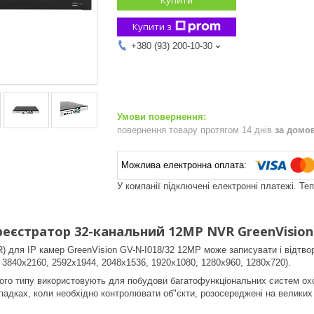
Купити з
+380 (93) 200-10-30
повернення товару протягом 14 днів
за домо
У компанії підключені електронні платежі. Те
реєстратор 32-канальний 12MP NVR GreenVision
) для IP камер GreenVision GV-N-I018/32 12MP може записувати і відтвор
, 3840х2160, 2592x1944, 2048x1536, 1920x1080, 1280x960, 1280x720).
кого типу використовують для побудови багатофункціональних систем ох
падках, коли необхідно контролювати об"єкти, розосереджені на великих 