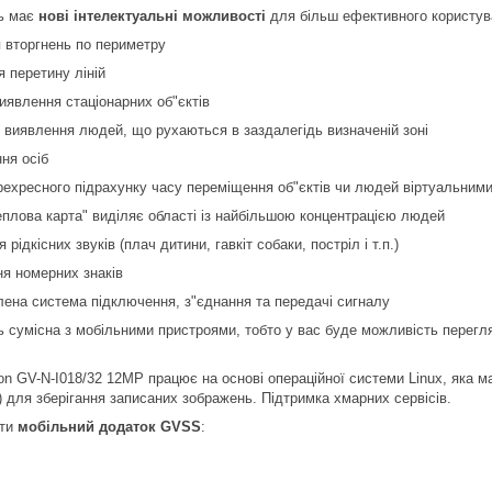
ь має
нові інтелектуальні можливості
для більш ефективного користув
 вторгнень по периметру
 перетину ліній
иявлення стаціонарних об"єктів
 виявлення людей, що рухаються в заздалегідь визначеній зоні
ня осіб
рехресного підрахунку часу переміщення об"єктів чи людей віртуальними
еплова карта" виділяє області із найбільшою концентрацією людей
рідкісних звуків (плач дитини, гавкіт собаки, постріл і т.п.)
я номерних знаків
лена система підключення, з"єднання та передачі сигналу
сумісна з мобільними пристроями, тобто у вас буде можливість перегляду
n GV-N-I018/32 12MP працює на основі операційної системи Linux, яка має
) для зберігання записаних зображень. Підтримка хмарних сервісів.
ити
мобільний додаток GVSS
: