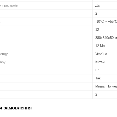
х пристроїв
Да
2
а
-10°С ~ +55°
12
380x340x50 
12 Мп
ренду
Україна
вару
Китай
IP
Так
Миша, По ме
2
я замовлення