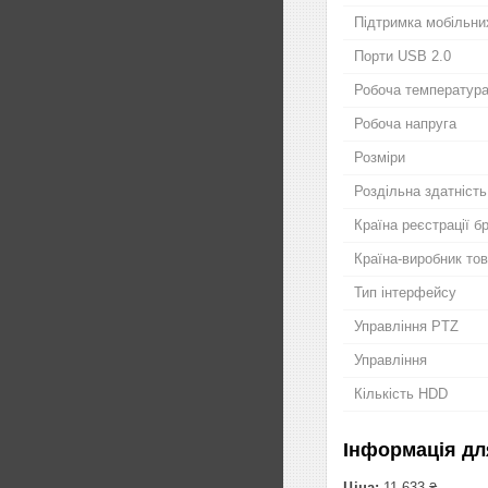
Підтримка мобільни
Порти USB 2.0
Робоча температур
Робоча напруга
Розміри
Роздільна здатність
Країна реєстрації б
Країна-виробник то
Тип інтерфейсу
Управління PTZ
Управління
Кількість HDD
Інформація дл
Ціна:
11 633 ₴