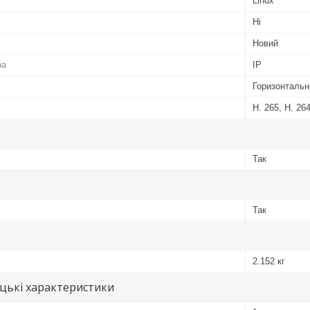
Linux
Ні
Новий
ра
IP
Горизонтальн
H. 265, H. 26
Так
Так
2.152 кг
цькі характеристики