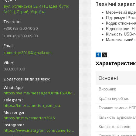
Технічні характ
вул. Успенська 52 И (ТЦ Ідеа, бутік
№111), Стрий, Україна
Мережевий відео
Підтримує IP-ка
Кодак стиснення
+380 (93) 200-10-30
Відеовиходи: H
Кількість USB-по
+380 (68) 809-09-00
Максимальний о
camerton2016@gmail.com
Характеристик
0932001030
Основні
WhatsApp
Виробник
https://wa.me/message/UPNRT6KUNTSOH1
Країна виробник
Telegram
https://t.me/camerton_com_ua
Горячая замена HD
Messenger
https://m.me/camerton2016
Кількість аудіокана
Instagram
Кількість каналів
https://www.instagram.com/camerton.com.ua