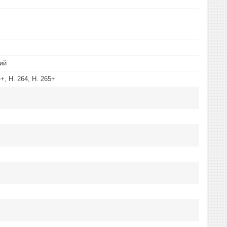
ий
4+, H. 264, H. 265+