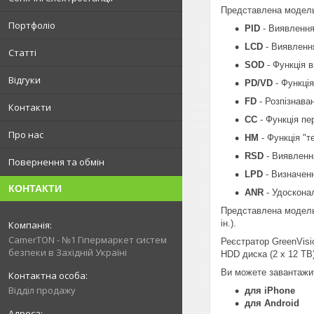
Представлена модел
Портфоліо
PID
- Виявлення
LCD
- Виявлення
Статті
SOD
- Функція в
Відгуки
PD/VD
- Функція
FD
- Розпізнаван
Контакти
CC
- Функція пе
Про нас
HM
- Функція "т
RSD
- Виявлення 
Повернення та обмін
LPD
- Визначенн
КОНТАКТИ
ANR
- Удоскона
Представлена модель 
ін.).
CamerTON - №1 Гіпермаркет систем
Реєстратор GreenVisio
безпеки в Західній Україні
HDD диска (2 х 12 ТВ
Ви можете завантаж
Відділ продажу
для iPhone
для Android