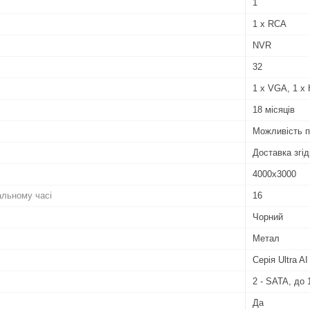
1
1 x RCA
NVR
32
1 x VGA, 1 x
18 місяців
Можливість п
Доставка згід
4000х3000
альному часі
16
Чорний
Метал
Серія Ultra AI
2 - SATA, до
Да