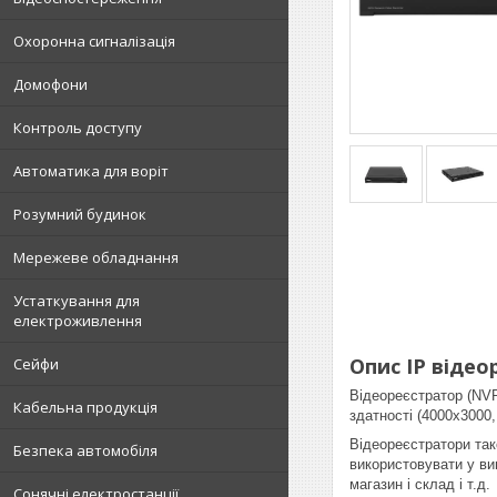
Охоронна сигналізація
Домофони
Контроль доступу
Автоматика для воріт
Розумний будинок
Мережеве обладнання
Устаткування для
електроживлення
Опис IP відео
Сейфи
Відеореєстратор (NVR
Кабельна продукція
здатності (4000х3000
Відеореєстратори та
Безпека автомобіля
використовувати у ви
магазин і склад і т.д.
Сонячні електростанції