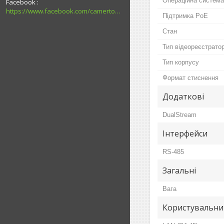
Операційна система
Facebook
https://www.facebook.com/camerton2016
Підтримка PoE
Стан
Тип відеореєстрато
Тип корпусу
Формат стиснення
Додаткові
DualStream
Інтерфейси
RS-485
Загальні
Вага
Користувальни