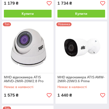
1 179
1 734
₴
₴
Купити
Купити
Топ
Новинка
MHD відеокамера ATIS
MHD відеокамера ATIS AMW-
AMVD-2MIR-20W/2.8 Pro
2MIR-20W/3.6 Prime
Немає в наявності
Немає в наявності
1 575
1 440
₴
₴
Топ