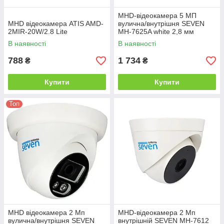
MHD-відеокамера 5 МП
MHD відеокамера ATIS AMD-
вулична/внутрішня SEVEN
2MIR-20W/2.8 Lite
MH-7625A white 2,8 мм
В наявності
В наявності
788
1 734
₴
₴
Купити
Купити
Топ
MHD відеокамера 2 Мп
MHD-відеокамера 2 Мп
вулична/внутрішня SEVEN
внутрішній SEVEN MH-7612