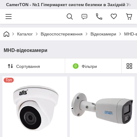
CamerTON - №1 Гіпермаркет систем безпеки в Західній Украї
Каталог
Відеоспостереження
Відеокамери
MHD-в
MHD-відеокамери
Сортування
0
Фільтри
Топ