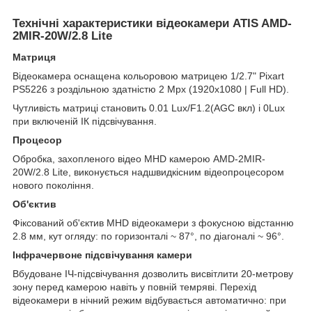
Технічні характеристики відеокамери
ATIS AMD-
2MIR-20W/2.8 Lite
Матриця
Відеокамера оснащена кольоровою матрицею 1/2.7" Pixart
PS5226 з роздільною здатністю 2 Mpx (1920х1080 | Full HD).
Чутливість матриці становить 0.01 Lux/F1.2(AGC вкл) і 0Lux
при включеній ІК підсвічування.
Процесор
Обробка, захопленого відео MHD камерою AMD-2MIR-
20W/2.8 Lite, виконується надшвидкісним відеопроцесором
нового покоління.
Об'єктив
Фіксований об'єктив MHD відеокамери з фокусною відстанню
2.8 мм, кут огляду: по горизонталі ~ 87°, по діагоналі ~ 96°.
Інфрачервоне підсвічування камери
Вбудоване ІЧ-підсвічування дозволить висвітлити 20-метрову
зону перед камерою навіть у повній темряві. Перехід
відеокамери в нічний режим відбувається автоматично: при