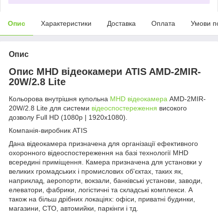
Опис
Характеристики
Доставка
Оплата
Умови п
Опис
Опис MHD відеокамери ATIS AMD-2MIR-
20W/2.8 Lite
Кольорова внутрішня купольна
MHD відеокамера
AMD-2MIR-
20W/2.8 Lite для системи
відеоспостереження
високого
дозволу Full HD (1080p | 1920х1080).
Компанія-виробник ATIS
Дана відеокамера призначена для організації ефективного
охоронного відеоспостереження на базі технології MHD
всередині приміщення. Камера призначена для установки у
великих громадських і промислових об'єктах, таких як,
наприклад, аеропорти, вокзали, банківські установи, заводи,
елеватори, фабрики, логістичні та складські комплекси. А
також на більш дрібних локаціях: офіси, приватні будинки,
магазини, СТО, автомийки, паркінги і тд.