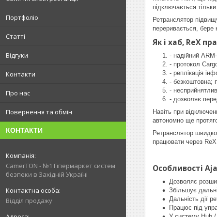
підключається тільки
Портфоліо
Ретранслятор підвищує
переривається, бере 
Статті
Як і хаб, ReX п
Відгуки
- надійний ARM
- протокол Carg
- реплікація ін
Контакти
- безкоштовна;
- несприйнятлив
Про нас
- дозволяє пер
Повернення та обмін
Навіть при відключен
автономно ще протяго
КОНТАКТИ
Ретранслятор швидко 
працювати через ReX.
CamerTON - №1 Гіпермаркет систем
Особливості Aja
безпеки в Західній Україні
Дозволяє розшир
Збільшує дальні
Дальність дії р
Відділ продажу
Працює під упр
У систему Hub /