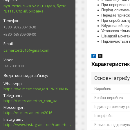
При перериванні
вул. Успенська 52 И (ТЦ Ідеа, бутік
Період опитуван
№111), Стрий, Україна
Передає тривожн
При спробі загл
Вбудований аку
+380 (93) 200-10-30
Установка тільк
+380 (68) 809-09-00
Швидкий монтаж
Підключається і
camerton2016@gmail.com
Характеристик
0932001030
Основні атриб
WhatsApp
https://wa.me/message/UPNRT6KUNTSOH1
Виробник
Telegram
Країна виробник
https://t.me/camerton_com_ua
Індикація режиму р
Messenger
https://m.me/camerton2016
Інтерфейс
Instagram
https://www.instagram.com/camerton.com.ua
Кількість підтримув