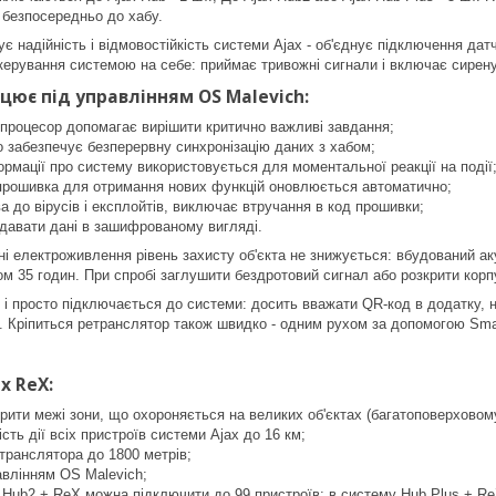
 безпосередньо до хабу.
 надійність і відмовостійкість системи Ajax - об'єднує підключення датч
керування системою на себе: приймає тривожні сигнали і включає сирену
рацює під управлінням OS Malevich:
-процесор допомагає вирішити критично важливі завдання;
o забезпечує безперервну синхронізацію даних з хабом;
формації про систему використовується для моментальної реакції на події
 прошивка для отримання нових функцій оновлюється автоматично;
а до вірусів і експлойтів, виключає втручання в код прошивки;
едавати дані в зашифрованому вигляді.
ні електроживлення рівень захисту об'єкта не знижується: вбудований 
м 35 годин. При спробі заглушити бездротовий сигнал або розкрити корп
і просто підключається до системи: досить вважати QR-код в додатку, на
 Кріпиться ретранслятор також швидко - одним рухом за допомогою Smart
x ReX:
ити межі зони, що охороняється на великих об'єктах (багатоповерховому 
сть дії всіх пристроїв системи Ajax до 16 км;
етранслятора до 1800 метрів;
авлінням OS Malevich;
 Hub2 + ReX можна підключити до 99 пристроїв; в систему Hub Plus + ReX