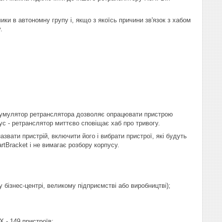
ики в автономну групу і, якщо з якоїсь причини зв'язок з хабом
.
;
акумулятор ретранслятора дозволяє опрацювати пристрою
ус - ретранслятор миттєво сповіщає хаб про тривогу.
звати пристрій, включити його і вибрати пристрої, які будуть
Bracket і не вимагає розбору корпусу.
бізнес-центрі, великому підприємстві або виробництві);
 - 149 пристроїв;