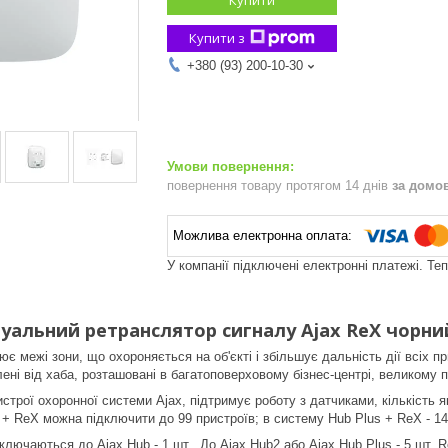
Купити з
+380 (93) 200-10-30
повернення товару протягом 14 днів
за домо
У компанії підключені електронні платежі. Те
туальний ретранслятор сигналу Ajax ReX чорни
 межі зони, що охороняється на об'єкті і збільшує дальність дії всіх пр
ні від хаба, розташовані в багатоповерховому бізнес-центрі, великому п
ристрої охоронної системи Ajax, підтримує роботу з датчиками, кількість
 + ReX можна підключити до 99 пристроїв; в систему Hub Plus + ReX - 149
дключаються до Ajax Hub - 1 шт., До Ajax Hub2 або Ajax Hub Plus - 5 шт.