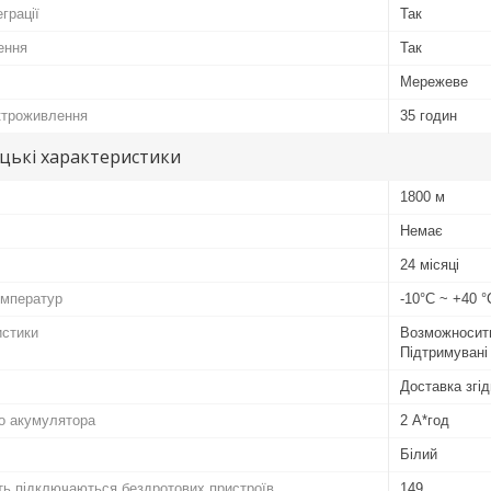
грації
Так
ення
Так
Мережеве
ктроживлення
35 годин
цькі характеристики
1800 м
Немає
24 місяці
емператур
-10°С ~ +40 °
истики
Возможносить
Підтримувані
Доставка згід
о акумулятора
2 А*год
Білий
ть підключаються бездротових пристроїв
149