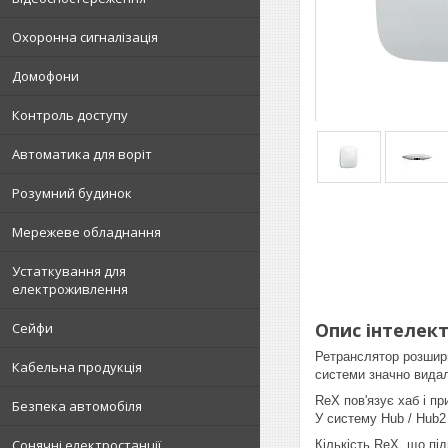
Охоронна сигналізація
Домофони
Контроль доступу
Автоматика для воріт
Розумний будинок
Мережеве обладнання
Устаткування для
електроживлення
Опис інтелек
Сейфи
Ретранслятор розширює
Кабельна продукція
системи значно видале
ReX пов'язує хаб і п
Безпека автомобіля
У систему Hub / Hub2
Сонячні електростанції
Кількість ReX, що пі