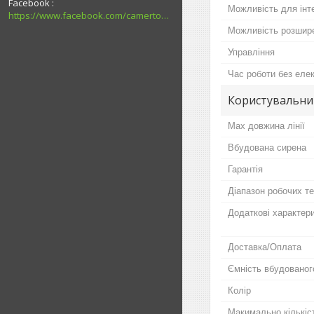
Facebook
Можливість для інте
https://www.facebook.com/camerton2016
Можливість розшир
Управління
Час роботи без еле
Користувальни
Max довжина лінії
Вбудована сирена
Гарантія
Діапазон робочих т
Додаткові характер
Доставка/Оплата
Ємність вбудованог
Колір
Макимально кількіс