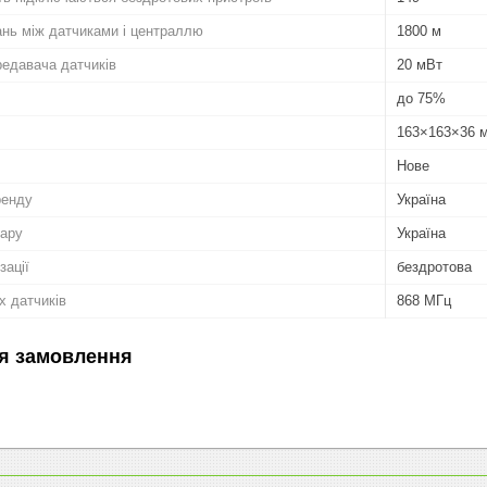
нь між датчиками і централлю
1800 м
редавача датчиків
20 мВт
до 75%
163×163×36 
Нове
ренду
Україна
вару
Україна
зації
бездротова
х датчиків
868 МГц
я замовлення