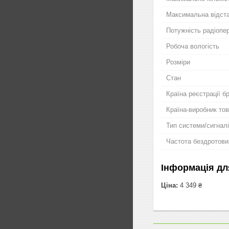
Максимальна відста
Потужність радіопе
Робоча вологість
Розміри
Стан
Країна реєстрації б
Країна-виробник то
Тип системи/сигналі
Частота бездротови
Інформація дл
Ціна:
4 349 ₴