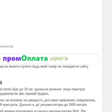
вленістю
пер ви можете купити будь-який товар не покидаючи сайту.
й
истроїв Ajax до 16 км. Ідеальне рішення, якщо пристрої
ідприємстві або окремій будівлі.
 яких не впливає на швидкість доставки тривожних повідомлень.
 пристроїв. Дальність дії ретранслятора до 1800 метрів.
 ReX можна підключити до іншого ретранслятору ReX. Він