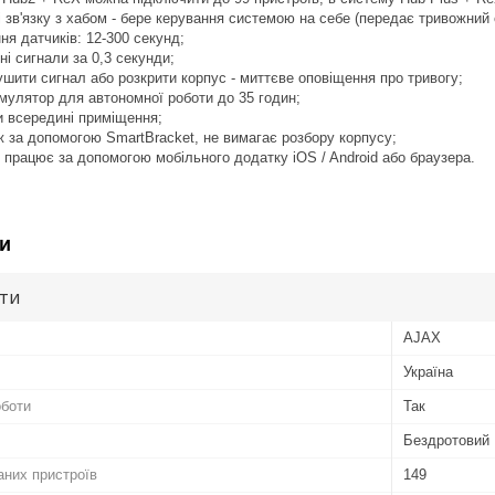
 зв'язку з хабом - бере керування системою на себе (передає тривожний 
ня датчиків: 12-300 секунд;
і сигнали за 0,3 секунди;
ушити сигнал або розкрити корпус - миттєве оповіщення про тривогу;
мулятор для автономної роботи до 35 годин;
и всередині приміщення;
 за допомогою SmartBracket, не вимагає розбору корпусу;
 працює за допомогою мобільного додатку iOS / Android або браузера.
и
ути
AJAX
Україна
оботи
Так
Бездротовий
аних пристроїв
149