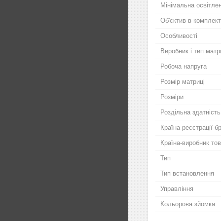
Мінімальна освітлен
Об'єктив в комплект
Особливості
Виробник і тип матр
Робоча напруга
Розмір матриці
Розміри
Роздільна здатність
Країна реєстрації б
Країна-виробник то
Тип
Тип встановлення
Управління
Кольорова зйомка