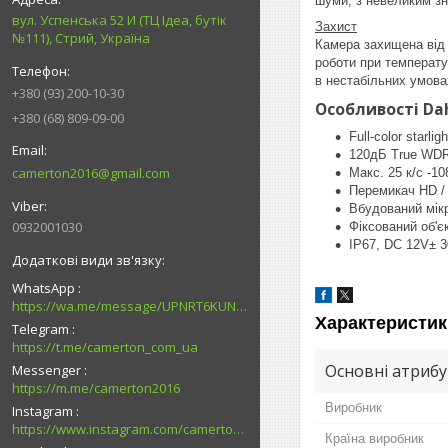
шуми, з невеликим зн
вул. Успенська 52 И (ТЦ Ідеа, бутік
Захист
№111), Стрий, Україна
Камера захищена від 
роботи при температу
в нестабільних умова
+380 (93) 200-10-30
Особливості Dah
+380 (68) 809-09-00
Full-color starligh
120дБ True WD
camerton2016@gmail.com
Макс. 25 к/с -10
Перемикач HD /
Вбудований мік
0932001030
Фіксований об'є
IP67, DC 12V± 
WhatsApp
https://wa.me/message/UPNRT6KUNTSOH1
Характеристик
Telegram
https://t.me/camerton_com_ua
Основні атриб
Messenger
https://m.me/camerton2016
Виробник
Instagram
https://www.instagram.com/camerton.com.ua
Країна виробник