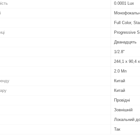
ість
0.0001 Lux
і
Монофокаль
Full Color, Sta
иці
Progressive
Дванадцять
1/2.8"
244,1 х 90,4 
2.0 Мп
ренду
Китай
вару
Китай
Провідні
Зовнішній
Локальний д
Так