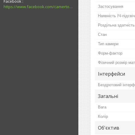
Facebook
https://www.facebook.com/camerton2016
Застосування
Наявність ІЧ-підсві
Роздільна здатність
Стан
Тип камери
Форм-фактор
Фізичний розмір мат
Інтерфейси
Бездротовий інтер
Загальні
Вага
Колір
Об'єктив