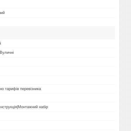
ний
й
 Вуличні
но тарифів перевізника
Інструкція|Монтажний набір