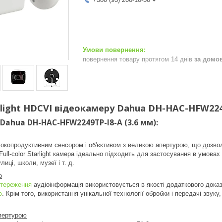
повернення товару протягом 14 днів
за домо
light HDCVI відеокамеру Dahua DH-HAC-HFW2249
Dahua DH-HAC-HFW2249TP-I8-A (3.6 мм):
копродуктивним сенсором і об'єктивом з великою апертурою, що дозвол
 Full-color Starlight камера ідеально підходить для застосування в умова
лиці, школи, музеї і т. д.
o
стереження
аудіоінформація використовується в якості додаткового дока
ю
. Крім того, використання унікальної технології обробки і передачі звук
апертурою