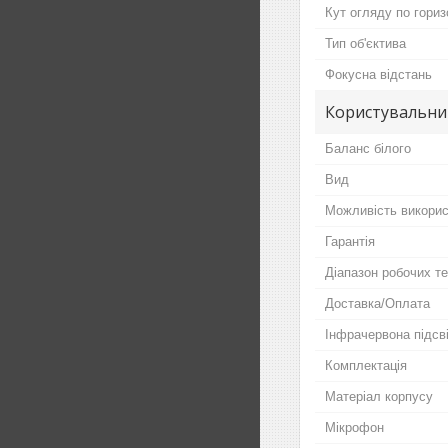
Кут огляду по гориз
Тип об'єктива
Фокусна відстань
Користувальни
Баланс білого
Вид
Можливість викорис
Гарантія
Діапазон робочих т
Доставка/Оплата
Інфрачервона підсв
Комплектація
Матеріал корпусу
Мікрофон