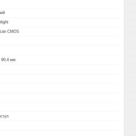
ний
rlight
 Scan CMOS
х 90,4 мм
оступ