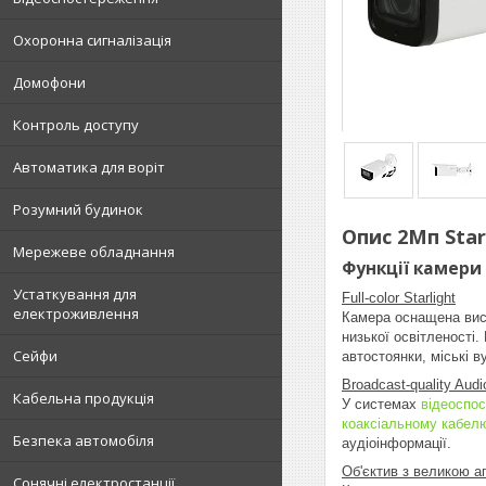
Охоронна сигналізація
Домофони
Контроль доступу
Автоматика для воріт
Розумний будинок
Опис 2Мп Star
Мережеве обладнання
Функції камери 
Устаткування для
Full-color Starlight
електроживлення
Камера оснащена висо
низької освітленості.
Сейфи
автостоянки, міські ву
Broadcast-quality Audi
Кабельна продукція
У системах
відеоспо
коаксіальному кабел
Безпека автомобіля
аудіоінформації.
Об'єктив з великою 
Сонячні електростанції