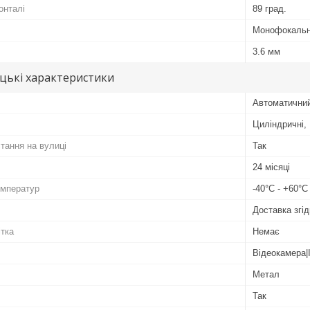
онталі
89 град.
Монофокаль
3.6 мм
цькі характеристики
Автоматични
Циліндричні,
тання на вулиці
Так
24 місяці
емператур
-40°C - +60°C
Доставка згід
ітка
Немає
Відеокамера|
Метал
Так