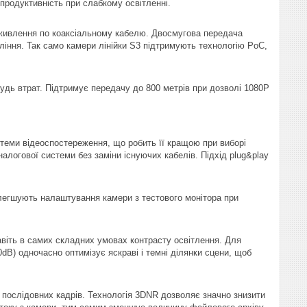
продуктивність при слабкому освітленні.
а живлення по коаксіальному кабелю. Двосмугова передача
іння. Так само камери лінійки S3 підтримують технологію PoC,
будь втрат. Підтримує передачу до 800 метрів при дозволі 1080P
стеми відеоспостереження, що робить її кращою при виборі
логової системи без заміни існуючих кабелів. Підхід plug&play
легшують налаштування камери з тестового монітора при
авіть в самих складних умовах контрасту освітлення. Для
B) одночасно оптимізує яскраві і темні ділянки сцени, щоб
послідовних кадрів. Технологія 3DNR дозволяє значно знизити