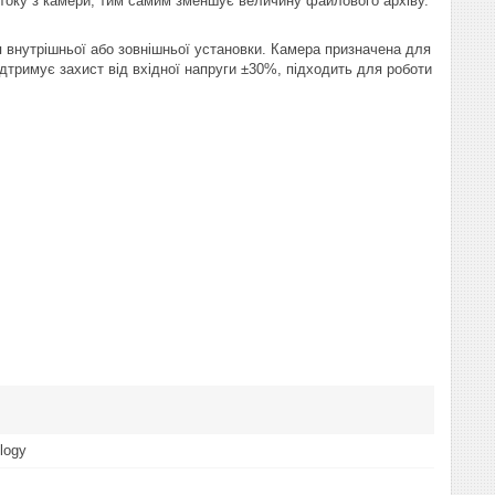
отоку з камери, тим самим зменшує величину файлового архіву.
я внутрішньої або зовнішньої установки. Камера призначена для
ідтримує захист від вхідної напруги ±30%, підходить для роботи
logy