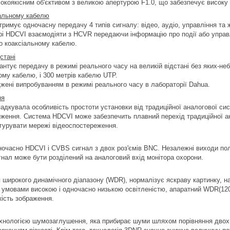
коякісним об'єктивом з великою апертурою F1.0, що забезпечує високу 
іальному кабелю
тримує одночасну передачу 4 типів сигналу: відео, аудіо, управління т
і HDCVI взаємодіяти з HCVR передаючи інформацію про події або управл
о коаксіальному кабелю.
стані
антує передачу в режимі реального часу на великій відстані без яких-не
ному кабелю, і 300 метрів кабелю UTP.
джені випробуванням в режимі реального часу в лабораторії Dahua.
ня
адкувала особливість простоти установки від традиційної аналогової си
ження. Система HDCVI може забезпечить плавний перехід традиційної ана
гурувати мережі відеоспостереження.
очасно HDCVI і CVBS сигнал з двох роз'ємів BNC. Незалежні виходи по
игнал може бути розділений на аналоговий вхід монітора охорони.
 широкого динамічного діапазону (WDR), нормалізує яскраву картинку, н
 умовами високою і одночасно низькою освітленістю, апаратний WDR(120d
кість зображення.
хнологією шумозаглушення, яка прибирає шуми шляхом порівняння двох 