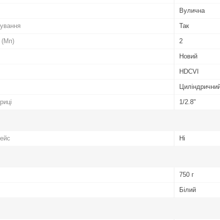
Вулична
чування
Так
 (Мп)
2
Новий
HDCVI
Циліндричний 
риці
1/2.8"
фейс
Ні
750 г
Білий