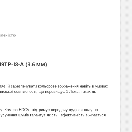
вленістю
TP-I8-A (3.6 мм)
яє їй забезпечувати кольорове зображення навіть в умовах
х низької освітленості, що перевищує 1 Люкс, таких як
зу. Камера HDCVI підтримує передачу аудіосигналу по
у, усунення шумів гарантує якість і ефективність збирається