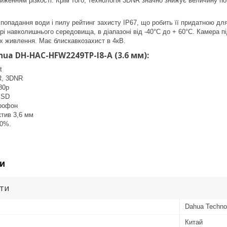
иженням різкості. Крім того, технологія 3DNR значно знижує величину п
попадання води і пилу рейтинг захисту IP67, що робить її придатною дл
рі навколишнього середовища, в діапазоні від -40°C до + 60°С. Камера п
х живлення. Має блискавкозахист в 4кВ.
ua DH-HAC-HFW2249TP-I8-A (3.6 мм):
t
R, 3DNR
80р
 SD
рофон
ктив 3,6 мм
30%.
и
ути
Dahua Techno
Китай