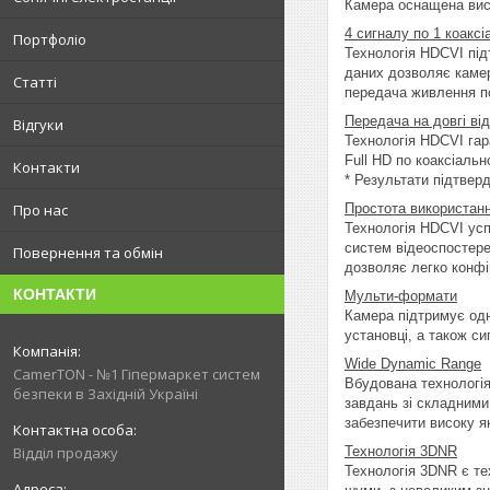
Камера оснащена висо
4 сигналу по 1 коакс
Портфоліо
Технологія HDCVI під
даних дозволяє камер
Статті
передача живлення п
Передача на довгі від
Відгуки
Технологія HDCVI гар
Full HD по коаксіаль
Контакти
* Результати підтвер
Простота використан
Про нас
Технологія HDCVI усп
систем відеоспостере
Повернення та обмін
дозволяє легко конфі
КОНТАКТИ
Мульти-формати
Камера підтримує одн
установці, а також с
Wide Dynamic Range
CamerTON - №1 Гіпермаркет систем
Вбудована технологія
безпеки в Західній Україні
завдань зі складними
забезпечити високу я
Технологія 3DNR
Відділ продажу
Технологія 3DNR є те