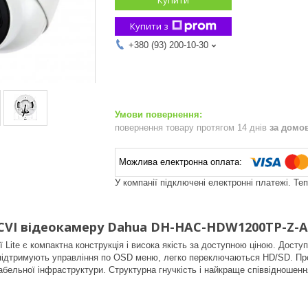
Купити з
+380 (93) 200-10-30
повернення товару протягом 14 днів
за домо
У компанії підключені електронні платежі. Те
CVI відеокамеру Dahua DH-HAC-HDW1200TP-Z-A
 Lite є компактна конструкція і висока якість за доступною ціною. Доступн
ідтримують управління по OSD меню, легко переключаються HD/SD. Прос
абельної інфраструктури. Структурна гнучкість і найкраще співвідношенн