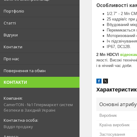
Особливості ка
Портфоліо
1/2.7" - 2 Мп C
25 кадрів/с при
Статті
Вбудований мік
Перемикається 
Відгуки
Моторизований о
Іч підсвічування
Контакти
IP67, DC12В.
2 Мп HDCVI
відеока
Про нас
якості. Високі техніч
і в нічний час доби.
Повернення та обмін
КОНТАКТИ
Характеристик
Основні атриб
CamerTON - №1 Гіпермаркет систем
безпеки в Західній Україні
Виробник
Країна виробник
Відділ продажу
Застосування