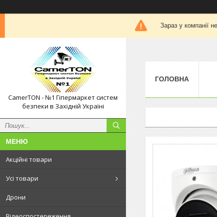
Зараз у компанії н
ГОЛОВНА
CamerTON - №1 Гіпермаркет систем
безпеки в Західній Україні
Акційні товари
Усі товари
Дрони
Відеоспостереження