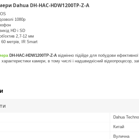
мери Dahua DH-HAC-HDW1200TP-Z-A
MOS
 дозволі 1080р
рофон
вихід HD і SD
б'єктив 2,7-12 мм
 60 метрів, IR Smart
мера
DH-HAC-HDW1200TP-Z-A
відмінно підійде для побудови ефективної
ні характеристики камери, в тому числі і надшвидкісний відеопроцесор, з
и
ути
Dahua Techno
Китай
Вулична