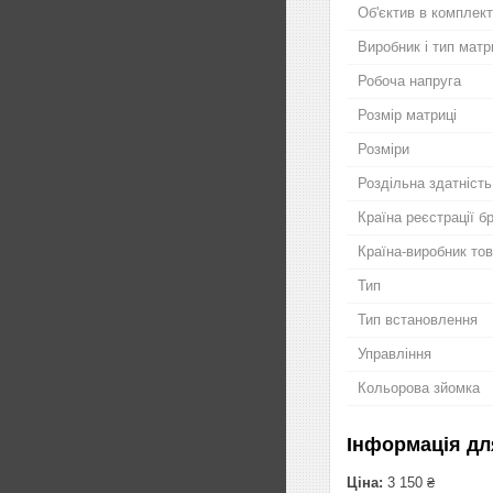
Об'єктив в комплект
Виробник і тип матр
Робоча напруга
Розмір матриці
Розміри
Роздільна здатність
Країна реєстрації б
Країна-виробник то
Тип
Тип встановлення
Управління
Кольорова зйомка
Інформація дл
Ціна:
3 150 ₴