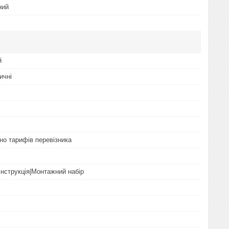
ний
й
ичні
но тарифів перевізника
Інструкція|Монтажний набір