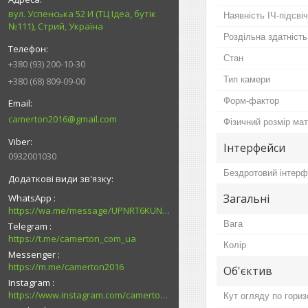
вул. Успенська 52 И (ТЦ Ідеа, бутік
Наявність ІЧ-підсві
№111), Стрий, Україна
Роздільна здатність
Стан
+380 (93) 200-10-30
Тип камери
+380 (68) 809-09-00
Форм-фактор
camerton2016@gmail.com
Фізичний розмір мат
Інтерфейси
0932001030
Бездротовий інтер
Загальні
WhatsApp
https://wa.me/message/UPNRT6KUNTSOH1
Вага
Telegram
https://t.me/camerton_com_ua
Колір
Messenger
https://m.me/camerton2016
Об'єктив
Instagram
https://www.instagram.com/camerton.com.ua
Кут огляду по гориз