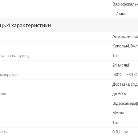
Варіофокаль
2.7 мм
цькі характеристики
Автоматични
Купольні,Вул
тання на вулиці
Так
24 місяці
емператур
-40°C - +60°C
Доставка згід
ітка
до 60 м
Відеокамера|
Метал
Так
ість
0.01 Lux