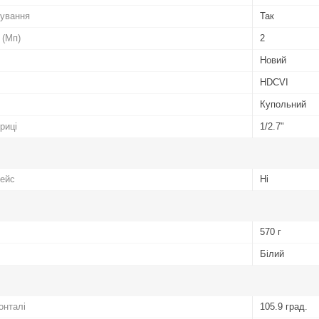
чування
Так
 (Мп)
2
Новий
HDCVI
Купольний
риці
1/2.7"
фейс
Ні
570 г
Білий
онталі
105.9 град.