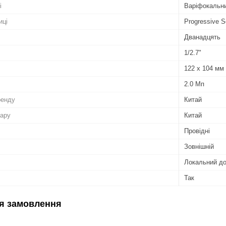
і
Варіфокальн
иці
Progressive
Дванадцять
1/2.7"
122 х 104 мм
2.0 Мп
ренду
Китай
вару
Китай
Провідні
Зовнішній
Локальний д
Так
я замовлення