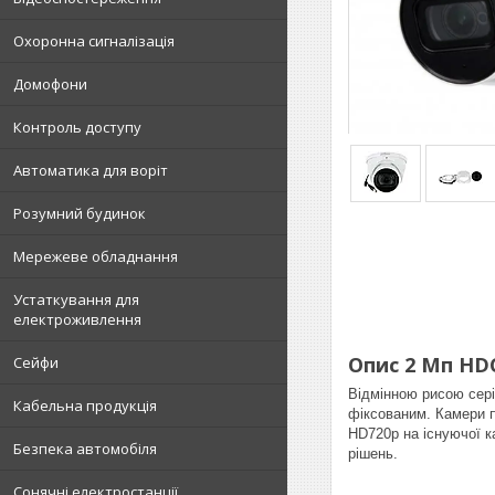
Охоронна сигналізація
Домофони
Контроль доступу
Автоматика для воріт
Розумний будинок
Мережеве обладнання
Устаткування для
електроживлення
Опис 2 Мп HD
Сейфи
Відмінною рисою серії
Кабельна продукція
фіксованим. Камери п
HD720р на існуючої к
Безпека автомобіля
рішень.
Сонячні електростанції