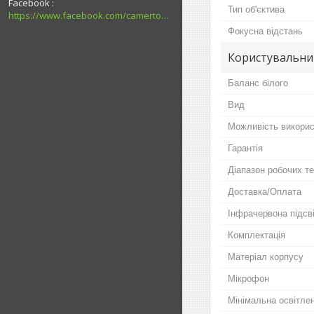
Facebook
Тип об'єктива
https://www.facebook.com/camerton2016
Фокусна відстань
Користувальни
Баланс білого
Вид
Можливість викорис
Гарантія
Діапазон робочих т
Доставка/Оплата
Інфрачервона підсв
Комплектація
Матеріал корпусу
Мікрофон
Мінімальна освітлен