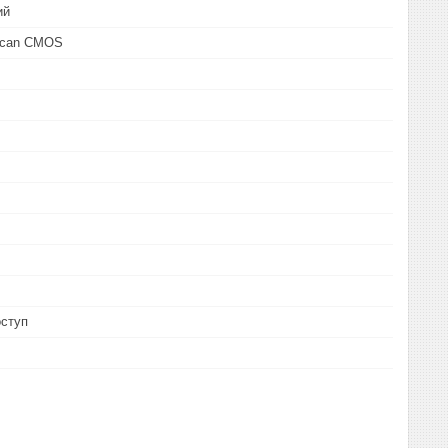
ий
 Scan CMOS
оступ