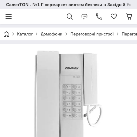
CamerTON - №1 Гіпермаркет систем безпеки в Західній Украї
Каталог
Домофони
Переговорні пристрої
Перего