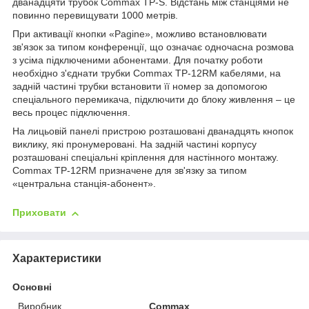
дванадцяти трубок Commax TP-S. Відстань між станціями не
повинно перевищувати 1000 метрів.
При активації кнопки «Pagine», можливо встановлювати
зв'язок за типом конференції, що означає одночасна розмова
з усіма підключеними абонентами. Для початку роботи
необхідно з'єднати трубки Commax TP-12RM кабелями, на
задній частині трубки встановити її номер за допомогою
спеціального перемикача, підключити до блоку живлення – це
весь процес підключення.
На лицьовій панелі пристрою розташовані дванадцять кнопок
виклику, які пронумеровані. На задній частині корпусу
розташовані спеціальні кріплення для настінного монтажу.
Commax TP-12RM призначене для зв'язку за типом
«центральна станція-абонент».
Приховати
Характеристики
Основні
Виробник
Commax