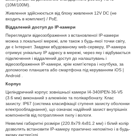
(10M/100M).
Живлення здійснюється від блоку живлення 12V DC (не
входить в комплект) / PoE.
Віддалений доступ до IP-камери
Переглядати відеозображення з встановленої IP-камери
можна з локальної мережі, але також з будь-якої точки світу,
де є Інтернет. Завдяки вбудованому web-серверу, IP-камера
отримує унікальну IP адресу в мережі, через яку і відбувається
підключення і віддалений доступ до налаштувань і
відеозображення IP-камери, крім комп'ютера і ноутбука, за
допомогою планшета або смартфона під керуванням iOS |
Android .
Корпус
Циліндричний корпус зовнішньої камери I4-340IPEN-36-V5
(3.6 мм) виконаний з алюмінію та полікарбонату. Клас
захисту: IP67 (система класифікації ступеня захисту оболонки
електрообладнання), що означає надійний захист внутрішніх
компонентів від потрапляння пилу і вологи.
Невеликі габаритні розміри (220.8x79.4x81.2 мм) і білий колір
дозволять встановити IP-камеру практично непомітно і в будь-
якому екстер'єрі.