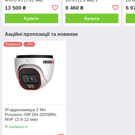
мікрофоном
мік
13 500
8 460
6 9
₴
₴
Купити
Купити
Акційні пропозиції та новинки
Новинка
–3%
IP-відеокамера 2 Мп
Provision-ISR DH-320SRN-
MVF (2.8-12 мм)
В наявності