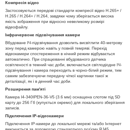
Компресія відео
Застосовуються передові стандарти компресії відео H.265+ /
H.265 / H.264+ / H.264, завдяки чому зберігається висока
якість зображення при відносно невеликому розмірі
відеофайлу.
Інфрачервоне підсвічування камери
Вбудоване ІЧ-підсвічування дозволить висвітлити 40-метрову
зону перед камерою навіть у повній темряві. Перехід
відеокамери спостереження в нічний режим відбувається
автоматично. При спрацюванні вбудованого датчика
освітленості в темний час доби, включається світлодіодне ІЧ-
підсвічування і камера переходить в чорно-білий режим, тим
самим забезпечуючи передачу чіткої картинки такої ж
деталізації, як і в денний час доби.
Розширення пам'яті
Камера I4-340IPEN-36-V5 (3.6 мм) оснащена слотом під SD
карту до 256 Гб (купується окремо) для локального зберігання
записів.
Підключення IP-відеокамери
Підключення IP-камери до локальної мережі та/або Інтернет
виконується за допомогою стандартного роз'єму RJ45