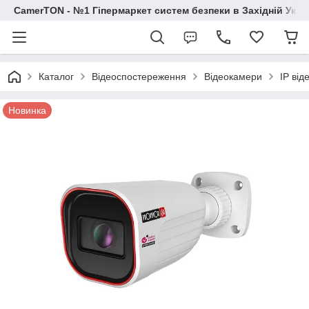
CamerTON - №1 Гіпермаркет систем безпеки в Західній Украї
Каталог
Відеоспостереження
Відеокамери
IP ві
Новинка