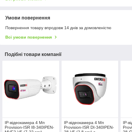
Умови повернення
Повернення товару впродовж 14 днів за домовленістю
Всі умови повернення
Подібні товари компанії
IP-відеокамера 4 Мп
IP-відеокамера 4 Мп
IP-в
Provision-ISR I8-340IPEN-
Provision-ISR DI-340IPEN-
Prov
MVF2-V5 (7-22 мм)
28-V5 (2.8 мм) з
28-G