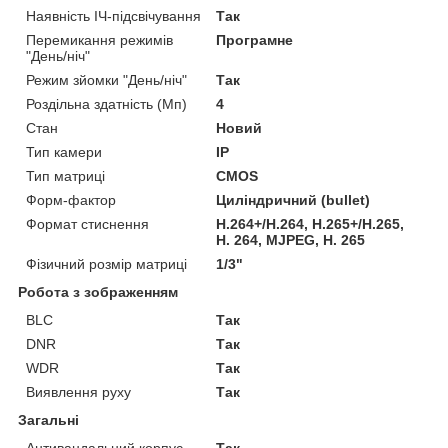
Наявність ІЧ-підсвічування
Так
Перемикання режимів
Програмне
"День/ніч"
Режим зйомки "День/ніч"
Так
Роздільна здатність (Мп)
4
Стан
Новий
Тип камери
IP
Тип матриці
CMOS
Форм-фактор
Циліндричний (bullet)
Формат стиснення
H.264+/H.264, H.265+/H.265,
H. 264, MJPEG, H. 265
Фізичний розмір матриці
1/3"
Робота з зображенням
BLC
Так
DNR
Так
WDR
Так
Виявлення руху
Так
Загальні
Антивандальний корпус
Так