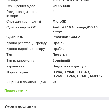
Розширення відео
2560x1440
Роздільна здатність
4
камери
Слот для карт пам'яті
MicroSD
Сумісна версія ОС
Android 10.0 і вище,iOS 10 і
вище
Сумісність
Provision CAM 2
Країна реєстрації бренду
Ізраїль
Країна-виробник товару
Ізраїль
Тип
Провідні
Тип встановлення
Зовнішній
Управління
Віддалений доступ
Формат відео
H.264, H.264H, H.264B,
H.264+, H.265, H.265+, MJPEG
Ширина в пакованні (см)
25
Приховати
Умови доставки