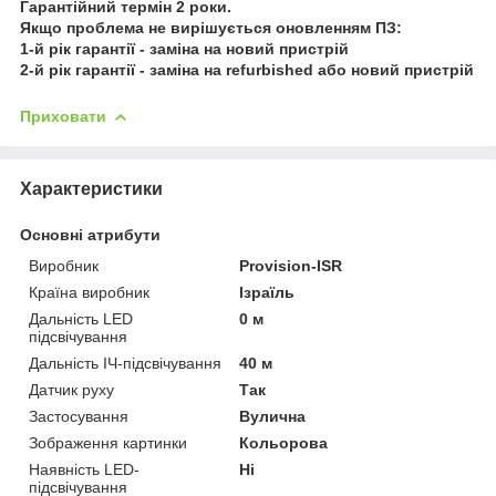
Гарантійний термін 2 роки.
Якщо проблема не вирішується оновленням ПЗ:
1-й рік гарантії - заміна на новий пристрій
2-й рік гарантії - заміна на refurbished або новий пристрій
Приховати
Характеристики
Основні атрибути
Виробник
Provision-ISR
Країна виробник
Ізраїль
Дальність LED
0 м
підсвічування
Дальність ІЧ-підсвічування
40 м
Датчик руху
Так
Застосування
Вулична
Зображення картинки
Кольорова
Наявність LED-
Ні
підсвічування