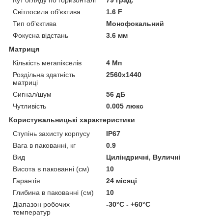
Світлосила об'єктива
1.6 F
Тип об'єктива
Монофокальний
Фокусна відстань
3.6 мм
Матриця
Кількість мегапікселів
4 Мп
Роздільна здатність
2560х1440
матриці
Сигнал/шум
56 дБ
Чутливість
0.005 люкс
Користувальницькі характеристики
Ступінь захисту корпусу
IP67
Вага в пакованні, кг
0.9
Вид
Циліндричні, Вуличні
Висота в пакованні (см)
10
Гарантія
24 місяці
Глибина в пакованні (см)
10
Діапазон робочих
-30°C - +60°C
температур