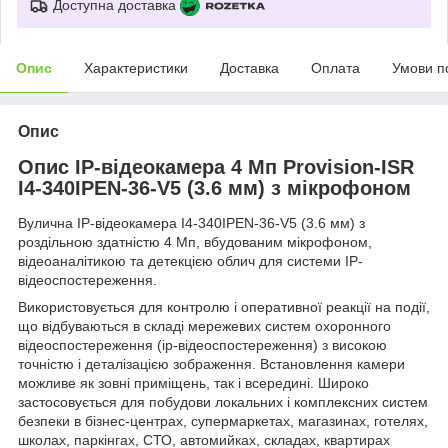
Доступна доставка
Опис
Характеристики
Доставка
Оплата
Умови п
Опис
Опис IP-відеокамера 4 Мп Provision-ISR
I4-340IPEN-36-V5 (3.6 мм) з мікрофоном
Вулична IP-відеокамера I4-340IPEN-36-V5 (3.6 мм) з
роздільною здатністю 4 Мп, вбудованим мікрофоном,
відеоаналітикою та детекцією облич для системи IP-
відеоспостереження.
Використовується для контролю і оперативної реакції на події,
що відбуваються в складі мережевих систем охоронного
відеоспостереження (ip-відеоспостереження) з високою
точністю і деталізацією зображення. Встановлення камери
можливе як зовні приміщень, так і всередині. Широко
застосовується для побудови локальних і комплексних систем
безпеки в бізнес-центрах, супермаркетах, магазинах, готелях,
школах, паркінгах, СТО, автомийках, складах, квартирах