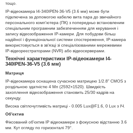
тощо.
IP-відеокамера I4-340IPEN-36-V5 (3.6 мм) може бути
підключена за допомогою кабелю вита пара до звичайного
персонального комп'ютера (ПК) з попередньо встановленим
спеціальним програмним забезпеченням для керування і
запису відеозображення IP-камери. Для побудови більш
надійної і функціональної системи спостереження, IP-камера
використовується в зв'язці зі спеціалізованими мережевими
IP-відеореєстраторами (NVR) або відеосерверами.
Технічні характеристики IP-відеокамери I4-
340IPEN-36-V5 (3.6 мм)
Матриця
IP-відеокамера оснащена сучасною матрицею 1/2.8" CMOS з
роздільною здатністю 4 Мп (2592×1520). Швидкість
захоплення відеозображення становить 25/30 кадрів на
секунду.
Висока світлочутливість матриці - 0.005 Lux@F1.6, 0 Lux з ІЧ.
Об'єктив
Фіксований об'єктив IP відеокамери з фокусною відстанню 3.6
мм. Кут огляду по горизонталі 79°.