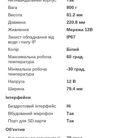
Вага
800 г
Висота
81.2 мм
Довжина
220.8 мм
Живлення
Мережа 12В
Захист обладнання від
IP67
води і пилу IP
Колір
Білий
Максимальна робоча
60 град.
температура
Мінімальна робоча
-30 град.
температура
Напруга
12 В
Ширина
79.4 мм
Інтерфейси
Бездротовий інтерфейс
Ні
Вбудований мікрофон
Так
Порт для SD-карти
Так
Об'єктив
Кут огляду по горизонталі
79 град.