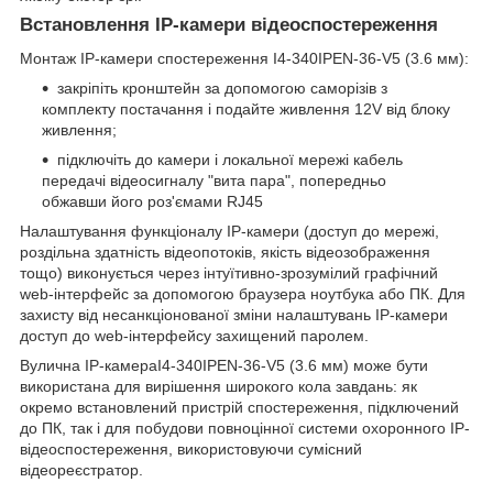
Встановлення IP-камери відеоспостереження
Монтаж IP-камери спостереження I4-340IPEN-36-V5 (3.6 мм):
закріпіть кронштейн за допомогою саморізів з
комплекту постачання і подайте живлення 12V від блоку
живлення;
підключіть до камери і локальної мережі кабель
передачі відеосигналу "вита пара", попередньо
обжавши його роз'ємами RJ45
Налаштування функціоналу IP-камери (доступ до мережі,
роздільна здатність відеопотоків, якість відеозображення
тощо) виконується через інтуїтивно-зрозумілий графічний
web-інтерфейс за допомогою браузера ноутбука або ПК. Для
захисту від несанкціонованої зміни налаштувань IP-камери
доступ до web-інтерфейсу захищений паролем.
Вулична IP-камераI4-340IPEN-36-V5 (3.6 мм) може бути
використана для вирішення широкого кола завдань: як
окремо встановлений пристрій спостереження, підключений
до ПК, так і для побудови повноцінної системи охоронного IP-
відеоспостереження, використовуючи сумісний
відеореєстратор.