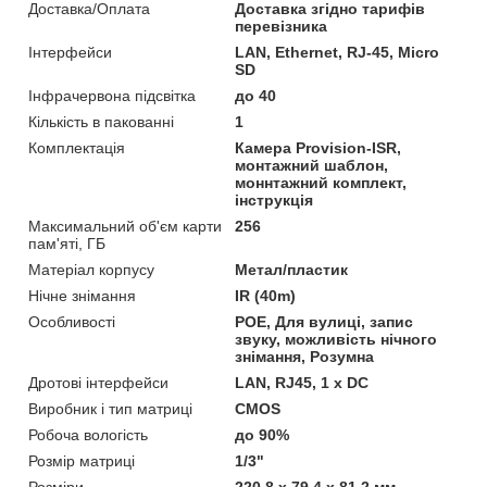
Доставка/Оплата
Доставка згідно тарифів
перевізника
Інтерфейси
LAN, Ethernet, RJ-45, Micro
SD
Інфрачервона підсвітка
до 40
Кількість в пакованні
1
Комплектація
Камера Provision-ISR,
монтажний шаблон,
моннтажний комплект,
інструкція
Максимальний об'єм карти
256
пам'яті, ГБ
Матеріал корпусу
Метал/пластик
Нічне знімання
IR (40m)
Особливості
POE, Для вулиці, запис
звуку, можливість нічного
знімання, Розумна
Дротові інтерфейси
LAN, RJ45, 1 x DC
Виробник і тип матриці
CMOS
Робоча вологість
до 90%
Розмір матриці
1/3"
Розміри
220.8 x 79.4 x 81.2 мм