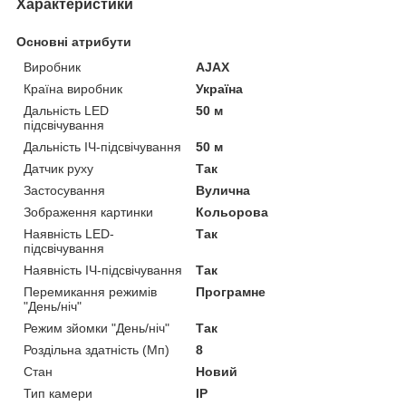
Характеристики
Основні атрибути
Виробник
AJAX
Країна виробник
Україна
Дальність LED
50 м
підсвічування
Дальність ІЧ-підсвічування
50 м
Датчик руху
Так
Застосування
Вулична
Зображення картинки
Кольорова
Наявність LED-
Так
підсвічування
Наявність ІЧ-підсвічування
Так
Перемикання режимів
Програмне
"День/ніч"
Режим зйомки "День/ніч"
Так
Роздільна здатність (Мп)
8
Стан
Новий
Тип камери
IP