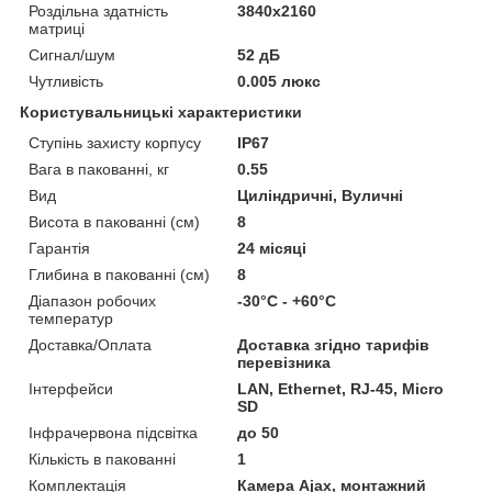
Роздільна здатність
3840х2160
матриці
Сигнал/шум
52 дБ
Чутливість
0.005 люкс
Користувальницькі характеристики
Ступінь захисту корпусу
IP67
Вага в пакованні, кг
0.55
Вид
Циліндричні, Вуличні
Висота в пакованні (см)
8
Гарантія
24 місяці
Глибина в пакованні (см)
8
Діапазон робочих
-30°C - +60°C
температур
Доставка/Оплата
Доставка згідно тарифів
перевізника
Інтерфейси
LAN, Ethernet, RJ-45, Micro
SD
Інфрачервона підсвітка
до 50
Кількість в пакованні
1
Комплектація
Камера Ajax, монтажний