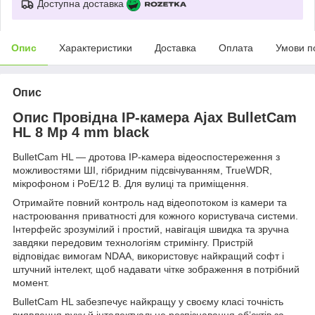
Доступна доставка
Опис
Характеристики
Доставка
Оплата
Умови п
Опис
Опис Провідна IP-камера Ajax BulletCam
HL 8 Mp 4 mm black
BulletCam HL — дротова IP-камера відеоспостереження з
можливостями ШІ, гібридним підсвічуванням, TrueWDR,
мікрофоном і PoE/12 В. Для вулиці та приміщення.
Отримайте повний контроль над відеопотоком із камери та
настроювання приватності для кожного користувача системи.
Інтерфейс зрозумілий і простий, навігація швидка та зручна
завдяки передовим технологіям стримінгу. Пристрій
відповідає вимогам NDAA, використовує найкращий софт і
штучний інтелект, щоб надавати чітке зображення в потрібний
момент.
BulletCam HL забезпечує найкращу у своєму класі точність