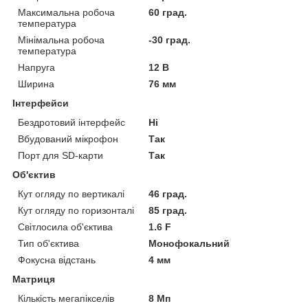
Максимальна робоча
60 град.
температура
Мінімальна робоча
-30 град.
температура
Напруга
12 В
Ширина
76 мм
Інтерфейси
Бездротовий інтерфейс
Ні
Вбудований мікрофон
Так
Порт для SD-карти
Так
Об'єктив
Кут огляду по вертикалі
46 град.
Кут огляду по горизонталі
85 град.
Світлосила об'єктива
1.6 F
Тип об'єктива
Монофокальний
Фокусна відстань
4 мм
Матриця
Кількість мегапікселів
8 Мп