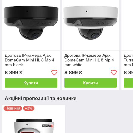
Дротова IP-камера Ajax
Дротова IP-камера Ajax
Дрот
DomeCam Mini HL 8 Mp 4
DomeCam Mini HL 8 Mp 4
Turr
mm black
mm white
mm b
8 899
8 899
8 8
₴
₴
Купити
Купити
Акційні пропозиції та новинки
Новинка
–3%