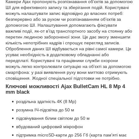
Камери Ajax пропонують розпізнавання обʼєктів за допомогою
ШІ для ефективного запису та зберігання подій. Користувачі
можуть налаштувати запис відповідно до власних потреб:
безперервно або за рухом чи розпізнаванням обʼєктів за
допомогою ШІ. Налаштування допомагають фіксувати
важливі події, як-от в’їзд транспортного засобу на стоянку або
перетин людиною забороненої зони. Це дає змогу зменшити
кількість непотрібних кадрів і спрощує перегляд записів.
Оброблення даних ШІ відбувається на рівні самої камери. Це
усуває необхідність в додатковому обладнанні або
передплаті. Користувачі та працівники служби охорони
можуть легко контролювати ситуацію на обʼєкті за допомогою
смартфона: у разі виявлення руху вони миттєво отримують
сповіщення. Жодної спеціальної підготовки не потрібно.
Ключові можливості Ajax BulletCam HL 8 Mp 4
mm black
роздільна здатність 4K (8 Mp)
розумна ІЧ-підсвітка до 50 м
підсвічування білим світлом до 50 м
вбудований цифровий мікрофон
підтримка microSD-карти до 256 Гб (карта пам'яті має