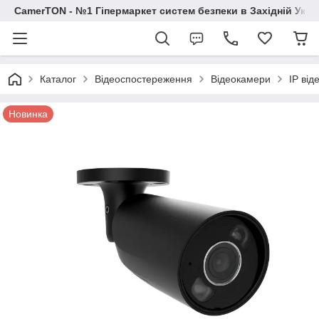
CamerTON - №1 Гіпермаркет систем безпеки в Західній Украї
Каталог
Відеоспостереження
Відеокамери
IP ві
Новинка