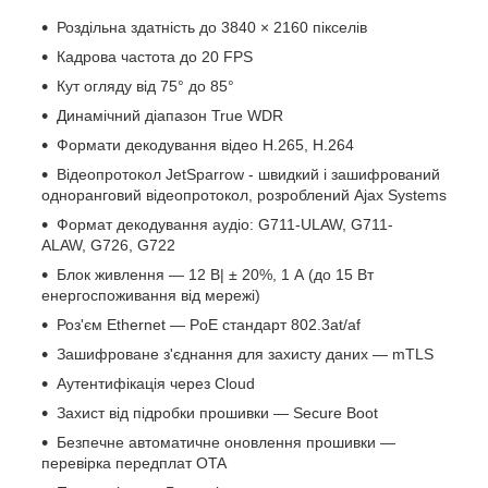
Роздільна здатність до 3840 × 2160 пікселів
Кадрова частота до 20 FPS
Кут огляду від 75° до 85°
Динамічний діапазон True WDR
Формати декодування відео H.265, H.264
Відеопротокол JetSparrow - швидкий і зашифрований
одноранговий відеопротокол, розроблений Ajax Systems
Формат декодування аудіо: G711-ULAW, G711-
ALAW, G726, G722
Блок живлення — 12 В| ± 20%, 1 А (до 15 Вт
енергоспоживання від мережі)
Роз'єм Ethernet — PoE стандарт 802.3at/af
Зашифроване з'єднання для захисту даних — mTLS
Аутентифікація через Cloud
Захист від підробки прошивки — Secure Boot
Безпечне автоматичне оновлення прошивки —
перевірка передплат OTA