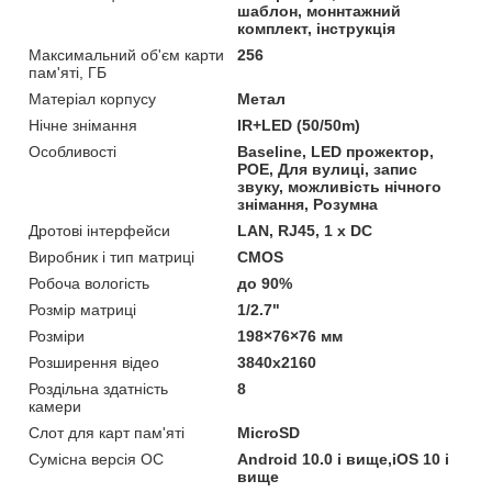
шаблон, моннтажний
комплект, інструкція
Максимальний об'єм карти
256
пам'яті, ГБ
Матеріал корпусу
Метал
Нічне знімання
IR+LED (50/50m)
Особливості
Baseline, LED прожектор,
POE, Для вулиці, запис
звуку, можливість нічного
знімання, Розумна
Дротові інтерфейси
LAN, RJ45, 1 x DC
Виробник і тип матриці
CMOS
Робоча вологість
до 90%
Розмір матриці
1/2.7"
Розміри
198×76×76 мм
Розширення відео
3840х2160
Роздільна здатність
8
камери
Слот для карт пам'яті
MicroSD
Сумісна версія ОС
Android 10.0 і вище,iOS 10 і
вище