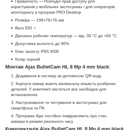
Приватність — Розподіл прав доступу для
користувачів у мобільних застосунках і для операторів
моніторингу в програмі PRO Desktop
Розміри — 198×76×76 мм
Вага 550 г
Діапазон робочих температур — від -30 °C до +60 °C
Допустима вологість до 90%
Клас захисту IP65 IK08
Колір чорний
Монтаж Ajax BulletCam HL 8 Mp 4 mm black:
Додавання в систему за допомогою QR-коду.
Корпуси камер мають мінімальну кількість розбірних
деталей. У комплекті міститься все необхідне для
встановлення.
Настроювання та тестування в застосунках для
смартфона та ПК.
Програми Ajax постійно повідомляють про стан
камери в режимі реального часу.
Комплектація Ajax BulletCam HL 8 Mp 4 mm black