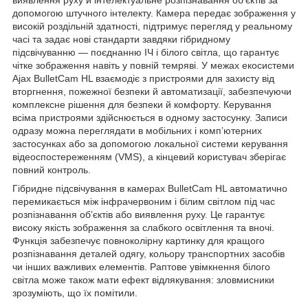
виявлення руху й інтелектуальне розпізнавання об’єктів за
допомогою штучного інтелекту. Камера передає зображення у
високій роздільній здатності, підтримує перегляд у реальному
часі та задає нові стандарти завдяки гібридному
підсвічуванню — поєднанню ІЧ і білого світла, що гарантує
чітке зображення навіть у повній темряві. У межах екосистеми
Ajax BulletCam HL взаємодіє з пристроями для захисту від
вторгнення, пожежної безпеки й автоматизації, забезпечуючи
комплексне рішення для безпеки й комфорту. Керування
всіма пристроями здійснюється в одному застосунку. Записи
одразу можна переглядати в мобільних і компʼютерних
застосунках або за допомогою локальної системи керування
відеоспостереженням (VMS), а кінцевий користувач зберігає
повний контроль.
Гібридне підсвічування в камерах BulletCam HL автоматично
перемикається між інфрачервоним і білим світлом під час
розпізнавання обʼєктів або виявлення руху. Це гарантує
високу якість зображення за слабкого освітлення та вночі.
Функція забезпечує повноколірну картинку для кращого
розпізнавання деталей одягу, кольору транспортних засобів
чи інших важливих елементів. Раптове увімкнення білого
світла може також мати ефект відлякування: зловмисники
зрозуміють, що їх помітили.