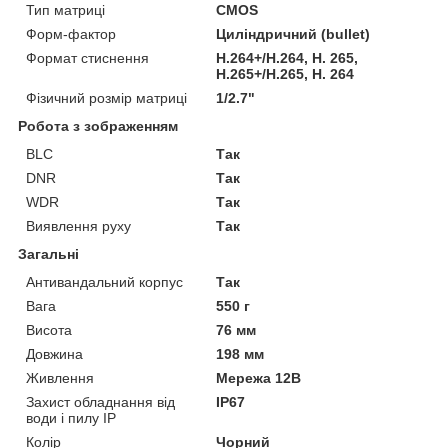
Тип матриці
CMOS
Форм-фактор
Циліндричний (bullet)
Формат стиснення
H.264+/H.264, H. 265,
H.265+/H.265, H. 264
Фізичний розмір матриці
1/2.7"
Робота з зображенням
BLC
Так
DNR
Так
WDR
Так
Виявлення руху
Так
Загальні
Антивандальний корпус
Так
Вага
550 г
Висота
76 мм
Довжина
198 мм
Живлення
Мережа 12В
Захист обладнання від
IP67
води і пилу IP
Колір
Чорний