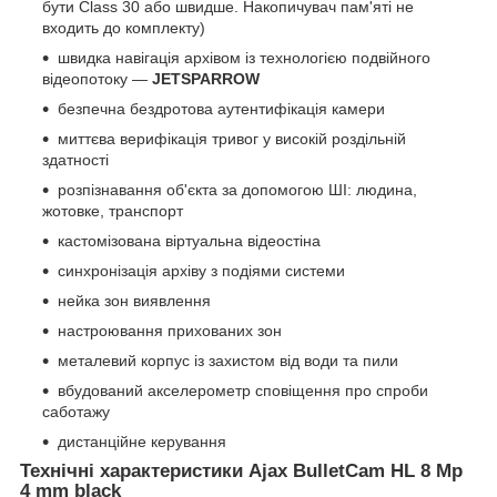
бути Class 30 або швидше. Накопичувач пам'яті не
входить до комплекту)
швидка навігація архівом із технологією подвійного
відеопотоку —
JETSPARROW
безпечна бездротова аутентифікація камери
миттєва верифікація тривог у високій роздільній
здатності
розпізнавання об'єкта за допомогою ШІ: людина,
жотовке, транспорт
кастомізована віртуальна відеостіна
синхронізація архіву з подіями системи
нейка зон виявлення
настроювання прихованих зон
металевий корпус із захистом від води та пили
вбудований акселерометр сповіщення про спроби
саботажу
дистанційне керування
Технічні характеристики Ajax BulletCam HL 8 Mp
4 mm black