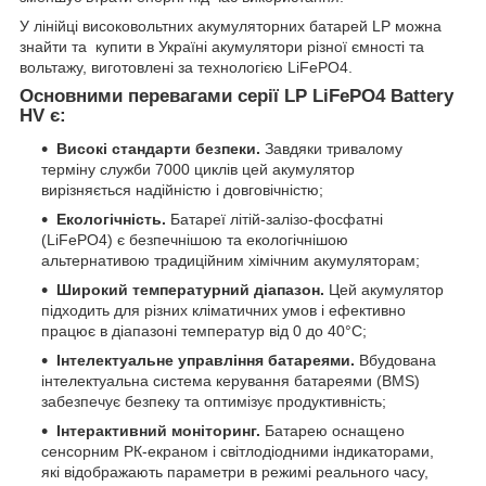
У лінійці високовольтних акумуляторних батарей LP можна
знайти та купити в Україні акумулятори різної ємності та
вольтажу, виготовлені за технологією LiFePO4.
Основними перевагами серії LP LiFePO4 Battery
HV є:
Високі стандарти безпеки.
Завдяки тривалому
терміну служби 7000 циклів цей акумулятор
вирізняється надійністю і довговічністю;
Екологічність.
Батареї літій-залізо-фосфатні
(LiFePO4) є безпечнішою та екологічнішою
альтернативою традиційним хімічним акумуляторам;
Широкий температурний діапазон.
Цей акумулятор
підходить для різних кліматичних умов і ефективно
працює в діапазоні температур від 0 до 40°C;
Інтелектуальне управління батареями.
Вбудована
інтелектуальна система керування батареями (BMS)
забезпечує безпеку та оптимізує продуктивність;
Інтерактивний моніторинг.
Батарею оснащено
сенсорним РК-екраном і світлодіодними індикаторами,
які відображають параметри в режимі реального часу,