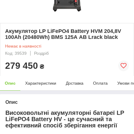
Акумулятор LP LiFePO4 Battery HVM 204,8V
100Ah (20480Wh) BMS 125А AB Lrack black
Немає в наявності
Код: 39539
Роздріб
279 450
₴
Опис
Характеристики
Доставка
Оплата
Умови п
Опис
Високовольтні акумуляторні батареї LP
LiFePO4 Battery HV - це сучасний та
ефективний спосіб зберігання енергії