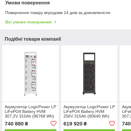
Умови повернення
Повернення товару впродовж 14 днів за домовленістю
Всі умови повернення
Подібні товари компанії
Акумулятор LogicPower LP
Акумулятор LogicPower LP
Акум
LiFePO4 Battery HVM
LiFePO4 Battery HVM
LiFe
307,2V 315Ah (96768 Wh)
256V 315Ah (80640 Wh)
307,
BMS 125А white
BMS 125А black
BMS 
740 880
619 920
740
₴
₴