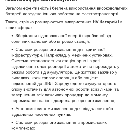
Загалом ефективність і безпека використання високовольтних
батарей доведена їхньою роботою на електротранспорті.
Також, стрімко розширюється використання
HV батарей
і в
інших сферах:
Зберігання відновлюваної енергії виробленої від
сонячних панелей або вітрових станцій;
Системи резервного живлення для критичної
інфраструктури. Наприклад, у медичних установах.
Система встановлюється стаціонарно і в разі
відключення електроенергії автоматично переходить у
режим роботи від акумулятора. Це життєво важливо у
випадках, коли триває операція або пацієнт
підключений до ШВЛ. Заряду одного акумуляторного
блоку вистачить для автономної роботи всієї лікарні та
завершення всіх важливих процедур до моменту
перемикання на інші джерела резервного живлення;
Автономні системи живлення для віддалених або
віддалених населених пунктів;
Системи резервного живлення в промислових
комплексах;