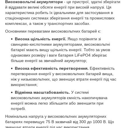
Високовольтні акумулятори
- це пристрої, здатні зберігати
й віддавати великі обсяги енергії при високій напрузі. Ця
характеристика робить їх ідеальними для застосування в
стаціонарних системах зберігання енергії та промислових
комплексах, а також у транспортних засобах.
Основними перевагами високовольтних батарей є:
Висока щільність енергії.
Якщо порівняти зі
свинцево-кислотними акумуляторами, високовольтні
батареї мають вищу щільність енергії. Тобто за умов
однакових розміру і ваги батарея LiFePO4 зберігає
більше енергії за звичайний акумулятор;
Висока ефективність перетворення.
Ефективність
перетворення енергії у високовольтних батарей вища,
ніж у низьковольтних, що зменшує втрати енергії під час
використання;
Відмінна масштабованість.
У системі
високовольтних акумуляторів ємність накопичувача
енергії можна легко збільшити або зменшити при
потребі.
Номінальна напруга у високовольтних акумуляторних
батареях перевищує 75 В зазвичай від 300 до 1000 В. Що
зменшує втрати енергії під час використання.