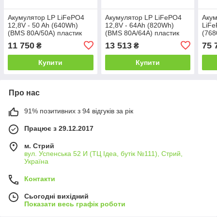
Акумулятор LP LiFePO4
Акумулятор LP LiFePO4
Акум
12,8V - 50 Ah (640Wh)
12,8V - 64Ah (820Wh)
LiFe
(BMS 80А/50A) пластик
(BMS 80A/64А) пластик
(76
LCD Smart BT
Smart BT
200A
11 750
13 513
75 
₴
₴
Купити
Купити
Про нас
91% позитивних з 94 відгуків за рік
Працює з 29.12.2017
м. Стрий
вул. Успенська 52 И (ТЦ Ідеа, бутік №111), Стрий,
Україна
Контакти
Сьогодні вихідний
Показати весь графік роботи