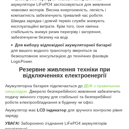
акумулятори LiFePO4 застосовуються для живлення
човнових моторів. Висока енергоємність, легкість і
компактність забезпечують тривалий час роботи.
Швидка зарядка і довгий термін служби знижують
експлуатаційні витрати. Крім того, їхня хімічна
стабільність знижує ризик перегріву і загоряння,
забезпечуючи безпеку на воді.
Для вибору відповідної акумуляторної батареї
для вашого водного транспорту зверніться за
безкоштовною консультацією до технічних фахівців
LogicPower.
Резервне живлення техніки при
відключеннях електроенергії
Акумуляторна батарея підключається до
ДБЖ з правильною
синусоїдою.
Джерело безперебійного живлення забезпечить
подачу змінного струму для стабільної та безперебійної
роботи електрообладнання в будинку чи офісі.
Акумулятор має
LCD індикатор
для зручного контролю рівня
заряду.
УВАГА!
Заборонено з'єднання LiFePO4 акумуляторів
послідовно!