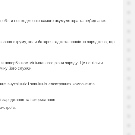
апобігти пошкодженню самого акумулятора та під'єднаних
авання струму, коли батарея гаджета повністю заряджена, що
я повербанком мінімального рівня заряду. Це не тільки
міну його служби.
ня внутрішніх і зовнішніх електронних компонентів.
і заряджання та використання.
ристроїв.