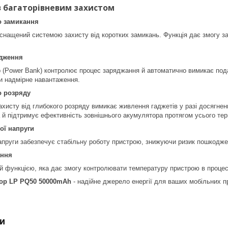
з багаторівневим захистом
о замикання
нащений системою захисту від коротких замикань. Функція дає змогу з
ядження
 (Power Bank) контролює процес заряджання й автоматично вимикає под
ти надмірне навантаження.
о розряду
хисту від глибокого розряду вимикає живлення гаджетів у разі досягненн
а й підтримує ефективність зовнішнього акумулятора протягом усього тер
ої напруги
напруги забезпечує стабільну роботу пристрою, знижуючи ризик пошкоджен
ання
 функцією, яка дає змогу контролювати температуру пристрою в процес
ор LP PQ50 50000mAh
- надійне джерело енергії для ваших мобільних п
и