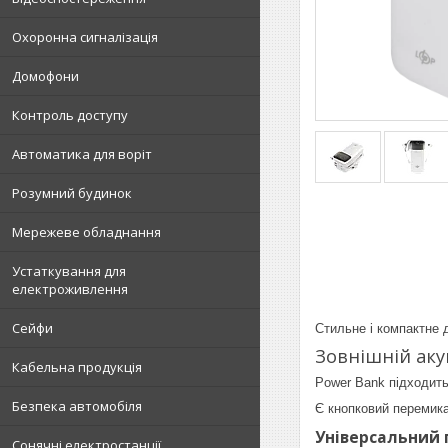
Охоронна сигналізація
Домофони
Контроль доступу
Автоматика для воріт
Розумний будинок
Мережеве обладнання
Устаткування для
електроживлення
Сейфи
Стильне і компактне 
Зовнішній аку
Кабельна продукція
Power Bank підходить
Безпека автомобіля
Є кнопковий перемика
Універсальний 
Сонячні електростанції