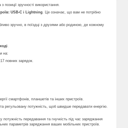
з позиції зручності використання.
оїв: USB-C і Lightning
. Це означає, що вам не потрібно
бливо зручно, в поїздці з друзями або родиною, де кожному
ході
.
и на:
17 повних зарядок.
ргії смартфонів, планшетів та інших пристроїв.
 та регульовану потужність, щоб швидше передавати енергію.
у потужність передавання та гнучкість під час заряджання
льних параметрів заряджання ваших мобільних пристроїв.