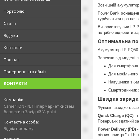
Зовнішній акумулятор
Портфоліо
Power Bank
оснащени
турбуватися про наяв
Статті
Використовуючи LP 
потрібно відновити за
Відгуки
Оптимальна пот
Контакти
Акумулятор LP PQ50
Залежно від моделі п
Про нас
Для смартфона з
Повернення та обмін
Для мобільного 
Навушники з бат
КОНТАКТИ
Смартгодинник з
Швидка зарядка
CamerTON - №1 Гіпермаркет систем
Функція швидкого зар
безпеки в Західній Україні
Quick Charge (QC)
- 
Повербанк здатний за
Відділ продажу
Power Delivery (PD)
різних пристроїв. Ця