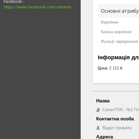
Facebook
https://www.facebook.com/camerton2016
Основні атриб
Виробник
Країна виробник
Функції заряджання
Інформація дл
Ціна:
2 113 ₴
CamerTON - №1 Гіпе
Відділ продажу