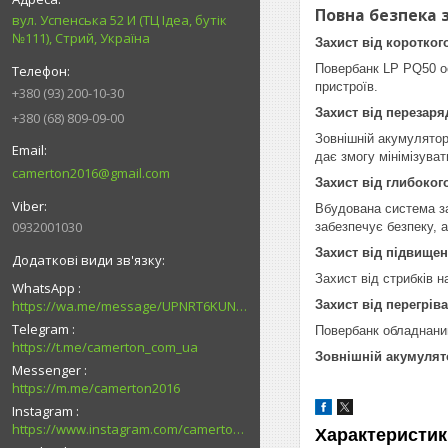
Повна безпека 
вул. Успенська 52 И (ТЦ Ідеа, бутік
№111), Стрий, Україна
Захист від коротког
Повербанк LP PQ50 ос
пристроїв.
+380 (93) 200-10-30
Захист від перезар
+380 (68) 809-09-00
Зовнішній акумулятор
дає змогу мінімізува
camerton2016@gmail.com
Захист від глибоког
Вбудована система за
0932001030
забезпечує безпеку, 
Захист від підвищен
Захист від стрибків 
WhatsApp
https://wa.me/message/UPNRT6KUNTSOH1
Захист від перегрів
Telegram
Повербанк обладнаний
https://t.me/camerton_com_ua
Зовнішній акумулят
Messenger
https://m.me/camerton2016
Instagram
https://www.instagram.com/camerton.com.ua
Характеристик