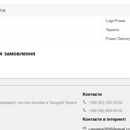
ути
LogicPower
Україна
Power Deliver
я замовлення
рмаркет систем безпеки в Західній Україні
+380 (93) 200-10-30
+380 (68) 809-09-00
camerton2016@gmail.c