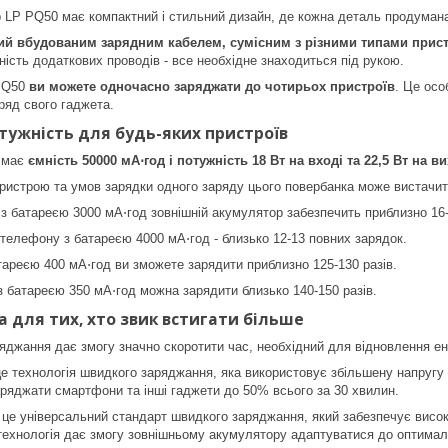
 LP PQ50 має компактний і стильний дизайн, де кожна деталь продумана 
й вбудованим зарядним кабелем, сумісним з різними типами пристр
ність додаткових проводів - все необхідне знаходиться під рукою.
PQ50
ви можете одночасно заряджати до чотирьох пристроїв
. Це осо
ряд свого гаджета.
ужність для будь-яких пристроїв
 має
ємність 50000 мА⋅год і потужність 18 Вт на вході та 22,5 Вт на ви
ристрою та умов зарядки одного заряду цього повербанка може вистачит
 батареєю 3000 мА⋅год зовнішній акумулятор забезпечить приблизно 16-
телефону з батареєю 4000 мА⋅год - близько 12-13 повних зарядок.
ареєю 400 мА⋅год ви зможете зарядити приблизно 125-130 разів.
 батареєю 350 мА⋅год можна зарядити близько 140-150 разів.
 для тих, хто звик встигати більше
яджання дає змогу значно скоротити час, необхідний для відновлення ене
це технологія швидкого заряджання, яка використовує збільшену напругу
ряджати смартфони та інші гаджети до 50% всього за 30 хвилин.
- це універсальний стандарт швидкого заряджання, який забезпечує висок
 технологія дає змогу зовнішньому акумулятору адаптуватися до оптима