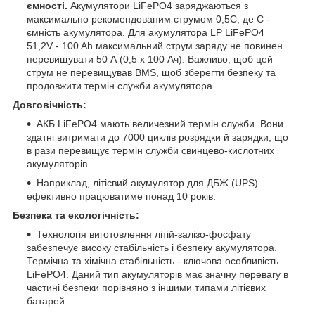
ємності.
Акумулятори LiFePO4 заряджаються з
максимально рекомендованим струмом 0,5С, де С -
ємність акумулятора. Для акумулятора LP LiFePO4
51,2V - 100 Ah максимальний струм заряду не повинен
перевищувати 50 А (0,5 x 100 Ач). Важливо, щоб цей
струм не перевищував BMS, щоб зберегти безпеку та
продовжити термін служби акумулятора.
Довговічність:
АКБ LiFePO4 мають величезний термін служби. Вони
здатні витримати до 7000 циклів розрядки й зарядки, що
в рази перевищує термін служби свинцево-кислотних
акумуляторів.
Наприклад, літієвий акумулятор для ДБЖ (UPS)
ефективно працюватиме понад 10 років.
Безпека та екологічність:
Технологія виготовлення літій-залізо-фосфату
забезпечує високу стабільність і безпеку акумулятора.
Термічна та хімічна стабільність - ключова особливість
LiFePO4. Даний тип акумуляторів має значну перевагу в
частині безпеки порівняно з іншими типами літієвих
батарей.