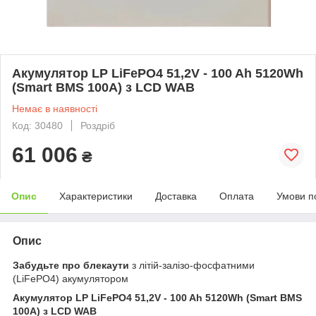
Акумулятор LP LiFePO4 51,2V - 100 Ah 5120Wh
(Smart BMS 100A) з LCD WAB
Немає в наявності
Код: 30480
Роздріб
61 006
₴
Опис
Характеристики
Доставка
Оплата
Умови п
Опис
Забудьте про блекаути
з літій-залізо-фосфатними
(LiFePO4) акумулятором
Акумулятор LP LiFePO4 51,2V - 100 Ah 5120Wh (Smart BMS
100A) з LCD WAB