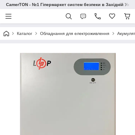
CamerTON - №1 Гіпермаркет систем безпеки в Західній Украї
Каталог
Обладнання для електроживлення
Акумуля