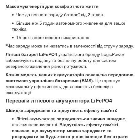
Максимум енергії для комфортного життя
Час до повного заряду батареї від 2 годин.
Більше ніж 5 годин автономного живлення для вашої
техніки.
15 років ефективного використання.
*Час заряду може змінюватись в залежності від струму заряду.
Літієві батареї LiFePO4
українського бренду LogicPower
забезпечують надійну та безпечну роботу для систем
резервного живлення різної потужності.
Кожна модель наших акумуляторів оснащена передовою
системою управління батареями (BMS).
Це гарантує
максимальну ефективність, довговічність і безпеку в
експлуатації.
Переваги літієвого акумулятора LiFePO4
Швидке заряджання та відсутність ефекту пам'яті:
Літієві акумулятори
заряджаються значно швидше,
ніж свинцево-кислотні.
Відсутність ефекту пам'яті
означає, що акумулятор можна заряджати та
розряджати за будь-якого рівня зарядки без втрати