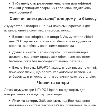
Забезпечують резервне живлення для офісної
техніки
у випадках аварійних і планових відключень
електроенергії.
Сонячні електростанції для дому та бізнесу
Акумуляторні батареї LiFePO4 найбільш ефективні для
встановлення в сонячних енергосистемах:
Ефективне зберігання енергії.
Акумулятори літієві
для СЕС здатні накопичувати, зберігати та віддавати
енергію, вироблену сонячними панелями.
Довговічність.
Термін служби цих акумуляторів
дозволяє системам працювати ефективно протягом
багатьох років без необхідності заміни батарей
Екологічність.
LiFePO4 акумулятори низько токсичні,
пожежобезпечні, що робить їх екологічно безпечним
вибором для використання в сонячних електростанціях.
Човни та катери
Літієві акумулятори LiFePO4 ідеально підходять для
використання на водному транспорті:
Яхти та катери.
Забезпечують надійне живлення
навігаційних систем, засобів зв'язку, освітлення та інших