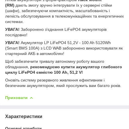
(RM)
дають змогу зручно інтегрувати їх у серверні стійки
(шафи), забезпечуючи компактність, масштабованість і
легкість обслуговування в телекомунікаційних та енергетичних
системах.
УВАГА!
Заборонено з'єднання LiFePO4 акумуляторів
послідовно!
УВАГА!
Акумулятор LP LiFePO4 51,2V - 100 Ah 5120Wh
(Smart BMS 100A) з LCD WAB заборонено використовувати як
стартерний АКБ в автомобілях!
Щоб забезпечити тривалу автономну роботу вашого
обладнання,
рекомендуємо купити акумулятор глибокого
циклу LiFePO4 ємністю 100 Ah, 51,2 V!
Оновіть систему резервного живлення ефективним і
безпечним акумулятором, який прослужить вам багато років.
Приховати
Характеристики
Основні атрибути