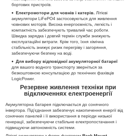
бортових пристроїв.
Електромотори для човнів і катерів.
Літієві
акумулятори LiFePO4 застосовуються для живлення
човнових моторів. Висока енергоємність, легкість і
компактність забезпечують тривалий час роботи.
Швидка зарядка і довгий термін служби знижують
експлуатаційні витрати. Крім того, їхня хімічна
стабільність знижує ризик перегріву і загоряння,
забезпечуючи безпеку на воді.
Для вибору відповідної акумуляторної батареї
для вашого водного транспорту зверніться за
безкоштовною консультацією до технічних фахівців
LogicPower.
Резервне живлення техніки при
відключеннях електроенергії
Акумуляторна батарея підключається до сонячного
інвертора. Під'єднання забезпечує накопичення енергії від
сонячних панелей і її використання в періоди низької
генерації, забезпечуючи стабільне електропостачання і
підвищуючи автономність системи.
Літієві акумулятори з форм-фактором
Rack Mount