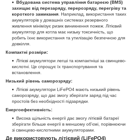
Вбудована система управління батареєю (BMS)
захищає від перезаряду, перерозряду, перегріву та
короткого замикання
. Наприклад, використання таких
акумуляторів у домашніх системах резервного
живлення мінімізує ризик виникнення пожеж. Літієвий
акумулятор для котла має низьку токсичність, що
робить їхнє використання та утилізацію безпечною для
довкілля.
Компактні розміри:
Літієві акумулятори легші та компактніші за свинцево-
кислотні. Це спрощує їх транспортування та
встановлення.
Низький рівень саморозряду:
Літієві акумулятори LiFePO4 мають низький рівень
саморозряду, що дає змогу зберігати заряд під час
простоїв без необхідності підзарядки.
Енергоефективність:
Висока щільність енергії дає змогу літієвій батареї
зберігати більше енергії в меншому об'ємі, порівнюючи
зі свинцево-кислотними акумуляторами.
Де використовують літієвий (LiFePO4)