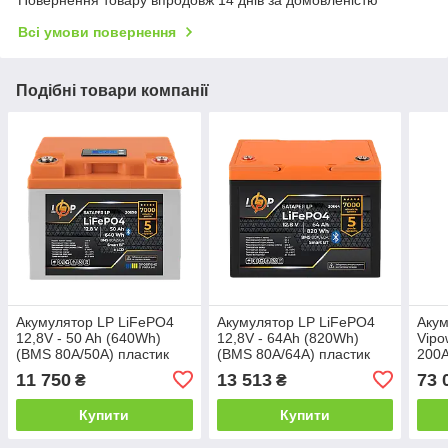
Повернення товару впродовж 14 днів за домовленістю
Всі умови повернення
Подібні товари компанії
Акумулятор LP LiFePO4
Акумулятор LP LiFePO4
Акум
12,8V - 50 Ah (640Wh)
12,8V - 64Ah (820Wh)
Vipo
(BMS 80А/50A) пластик
(BMS 80A/64А) пластик
200A
LCD Smart BT
Smart BT
пла
11 750
13 513
73 
₴
₴
Купити
Купити