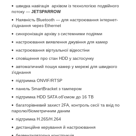
швидка навігація архівом із технологією подвійного
потоку —
JETSPARROW
Наявність Bluetooth — для настроювання інтернет-
з'єднання через Ethernet
синхронізація архіву з системними подіями
настроювання виявлення джувіння для камер
настроювання віртуальної відеостіни
сповіщення про стан HDD у застосунку
автоматичний пошук камер у мережі для швидкого
з'єднання
підтримка ONVIF/RTSP
панель SmartBracket з тампером
підтримка HDD SATA об'ємом до 16 TB
багаторівневий захист 2FA, контроль сесії та вхід по
паролю/біометричним даним
підтримка H.265/H.264
дистанційне керування й настроювання
безвентиляторна конструкція