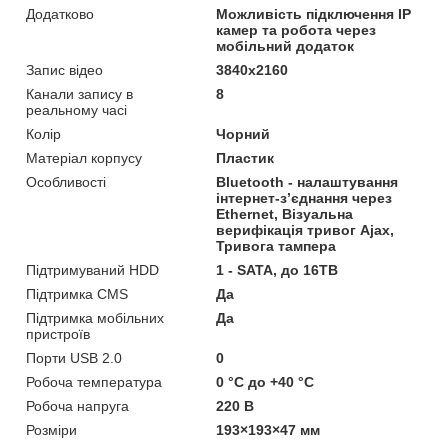
Додатково
Можливість підключення IP
камер та робота через
мобільний додаток
Запис відео
3840х2160
Канали запису в
8
реальному часі
Колір
Чорний
Матеріал корпусу
Пластик
Особливості
Bluetooth - налаштування
інтернет-з’єднання через
Ethernet, Візуальна
верифікація тривог Ajax,
Тривога тампера
Підтримуваний HDD
1 - SATA, до 16TB
Підтримка CMS
Да
Підтримка мобільних
Да
пристроїв
Порти USB 2.0
0
Робоча температура
0 °C до +40 °C
Робоча напруга
220 В
Розміри
193×193×47 мм