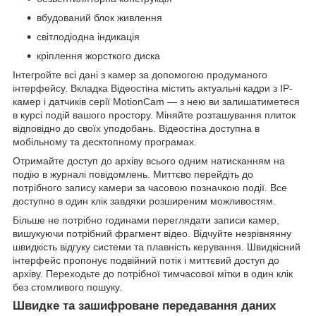
вбудований блок живлення
світлодіодна індикація
кріплення жорсткого диска
Інтегройте всі дані з камер за допомогою продуманого
інтерфейсу. Вкладка Відеостіна містить актуальні кадри з IP-
камер і датчиків серії MotionCam — з нею ви залишатиметеся
в курсі подій вашого простору. Міняйте розташування плиток
відповідно до своїх уподобань. Відеостіна доступна в
мобільному та десктопному програмах.
Отримайте доступ до архіву всього одним натисканням на
подію в журналі повідомлень. Миттєво перейдіть до
потрібного запису камери за часовою позначкою події. Все
доступно в один клік завдяки розширеним можливостям.
Більше не потрібно годинами переглядати записи камер,
вишукуючи потрібний фрагмент відео. Відчуйте незрівнянну
швидкість відгуку системи та плавність керування. Швидкісний
інтерфейс пропонує подвійний потік і миттєвий доступ до
архіву. Переходьте до потрібної тимчасової мітки в один клік
без стомливого пошуку.
Швидке та зашифроване передавання даних