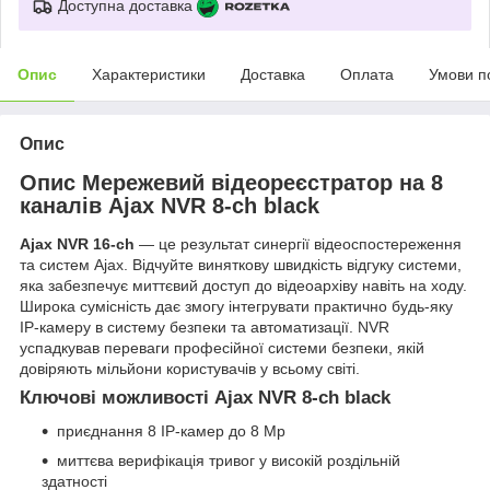
Доступна доставка
Опис
Характеристики
Доставка
Оплата
Умови п
Опис
Опис Мережевий відеореєстратор на 8
каналів Ajax NVR 8-ch black
Ajax NVR 16-ch
— це результат синергії відеоспостереження
та систем Ajax. Відчуйте виняткову швидкість відгуку системи,
яка забезпечує миттєвий доступ до відеоархіву навіть на ходу.
Широка сумісність дає змогу інтегрувати практично будь-яку
IP-камеру в систему безпеки та автоматизації. NVR
успадкував переваги професійної системи безпеки, якій
довіряють мільйони користувачів у всьому світі.
Ключові можливості Ajax NVR 8-ch black
приєднання 8 IP-камер до 8 Mp
миттєва верифікація тривог у високій роздільній
здатності