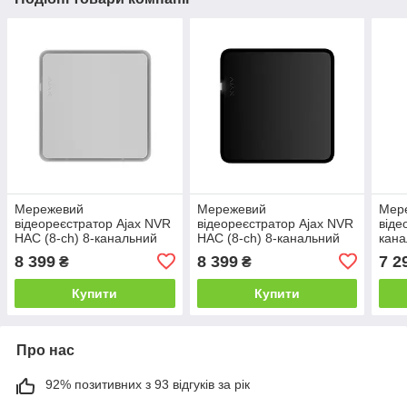
Мережевий
Мережевий
Мер
відеореєстратор Ajax NVR
відеореєстратор Ajax NVR
віде
HAC (8-ch) 8-канальний
HAC (8-ch) 8-канальний
кана
White
Black
whit
8 399
8 399
7 2
₴
₴
Купити
Купити
Про нас
92% позитивних з 93 відгуків за рік