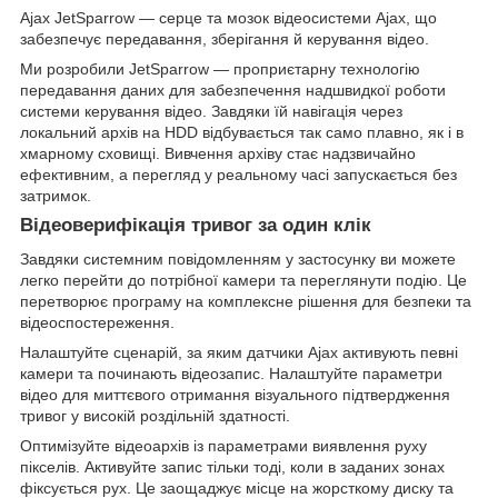
Ajax JetSparrow — серце та мозок відеосистеми Ajax, що
забезпечує передавання, зберігання й керування відео.
Ми розробили JetSparrow — проприєтарну технологію
передавання даних для забезпечення надшвидкої роботи
системи керування відео. Завдяки їй навігація через
локальний архів на HDD відбувається так само плавно, як і в
хмарному сховищі. Вивчення архіву стає надзвичайно
ефективним, а перегляд у реальному часі запускається без
затримок.
Відеоверифікація тривог за один клік
Завдяки системним повідомленням у застосунку ви можете
легко перейти до потрібної камери та переглянути подію. Це
перетворює програму на комплексне рішення для безпеки та
відеоспостереження.
Налаштуйте сценарій, за яким датчики Ajax активують певні
камери та починають відеозапис. Налаштуйте параметри
відео для миттєвого отримання візуального підтвердження
тривог у високій роздільній здатності.
Оптимізуйте відеоархів із параметрами виявлення руху
пікселів. Активуйте запис тільки тоді, коли в заданих зонах
фіксується рух. Це заощаджує місце на жорсткому диску та