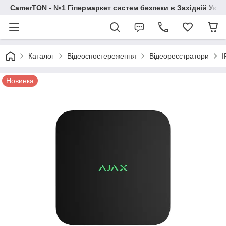
CamerTON - №1 Гіпермаркет систем безпеки в Західній Украї
Каталог
Відеоспостереження
Відеореєстратори
I
Новинка