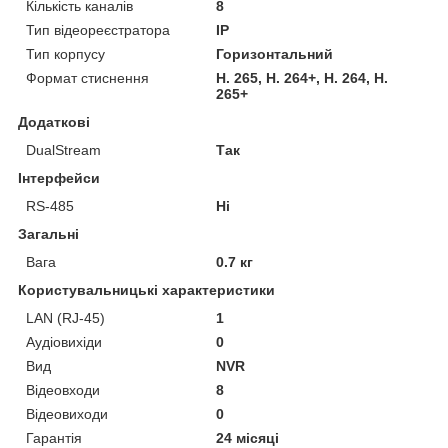
Кількість каналів
8
Тип відеореєстратора
IP
Тип корпусу
Горизонтальний
Формат стиснення
H. 265, H. 264+, H. 264, H.
265+
Додаткові
DualStream
Так
Інтерфейси
RS-485
Ні
Загальні
Вага
0.7 кг
Користувальницькі характеристики
LAN (RJ-45)
1
Аудіовихіди
0
Вид
NVR
Відеовходи
8
Відеовиходи
0
Гарантія
24 місяці