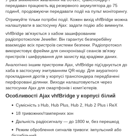
передавач працюють від резервного акумулятора до 75
годин
4
, продовжуючи передавати події на пульт моніторингу.
Отримуйте тільки потрібні події. Кожен вихід vhfBridge можна
налаштувати в застосунку Ajax: задати подію або вимкнути.
vhfBridge зв'язується з хабом зашифрованим
радіопротоколом Jeweller. Він гарантує безперебійну
взаємодію всіх пристроїв системи безпеки. Радіопротокол
використовує фрейми для синхронізації сеансів зв'язку
пристроїв і шифрування для захисту від крадіжки даних.
Аналогічно іншим пристроям Ajax, vhfBridge під'єднується до
хаба в застосунку зчитуванням QR-коду. Для акуратного
прокладання дротів у корпусі транспондера передбачені
перфоровані ділянки. Виходи налаштовуються через
застосунки Ajax для смартфонів і комп'ютерів.
Особливості Ajax vhfBridge у корпусі білий
Сумісність з Hub, Hub Plus, Hub 2, Hub 2 Plus і ReX
18 тривожних/тамперних зон
Дальність радіосигналу — до 1800 м, без перешкод
Режим оброблення сигналів тривоги: імпульсний або
бістабільний