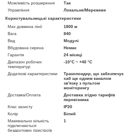
Можливість розширення
Так
Управління
Локальне/Мережеве
Користувальницькі характеристики
Max довжина лінії
1800 м
Вага
840
Вид
Модулі
Вбудована сирена
Немає
Гарантія
24 місяці
Діапазон робочих
-10°С ~ +40 °С
температур
Додаткові характеристики
Транспондер, що забезпечує
хаб ще одним каналом
зв'язку з пультом
моніторингу
Доставка/Оплата
Доставка згідно тарифів
перевізника
Клас захисту
IP20
Колір
Білий
Макимально кількість
1
підключаються
бездротових пристроїв