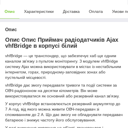
Опис
Характеристики
Доставка
Оплата
Умови п
Опис
Опис Опис Приймач радіодатчиків Ajax
vhfBridge в корпусі білий
vhfBridge — це транспондер, що забезпечує хаб ще одним
каналом зв'язку з пультом моніторингу. З модулем vhfBridge
систему Ajax можна використовувати в містах із нестабільним
інтернетом, горах, природному-заповідних зонах або
пустельній місцевості.
vhfBridge дає змогу передавати тривоги та події системи за
ОВЧ-радіононом на десятки кілометрів. Він може
використовуватися як основний або резервний канал зв'язку.
У корпус vhfBridge встановлюється резервний акумулятор до
7 А·год, від якого можна живити ОВЧ-передавач зі
споживанням до 2 А. Що дає змогу не обладнувати передавач
батареєю і знижує частоту його обслуговування.
У разі зникнення живлення на об'єкті, транспондер і