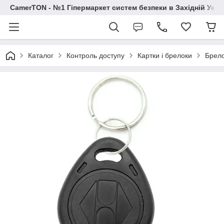
CamerTON - №1 Гіпермаркет систем безпеки в Західній Украї
Каталог
Контроль доступу
Картки і брелоки
Брело