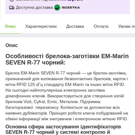
Доступна доставка
Опис
Характеристики
Доставка
Оплата
Умови п
Опис
Особливості брелока-заготівки EM-Marin
SEVEN R-77 чорний:
Брелок EM-Marin SEVEN R-77 чорний — це брелок-заготівка,
призначений для копіювання безконтактних брелоків, карток і
міток RFID 125 кГц стандарту EM-Marin та інших міток RFID.
На сьогодні найпопулярніша електронна заготівка
домофонних ключів. Використовується для створення копій
брелоків Vizit, Cyfral, Елтіс, Металом. Підтримка
багаторазової перезапису. Копіюється за допомогою всіх
наявних дублікаторів. Принцип роботи ключа побудований на
обміні інформації між зчитувачем і електронною міткою RFID.
Основна сфера застосування ідентифікаторів
SEVEN R-77 чорний у системі контролю й