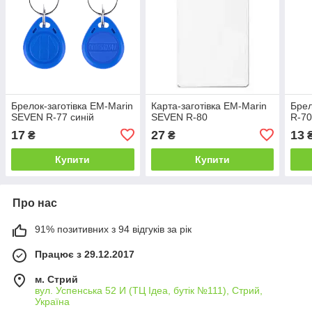
Брелок-заготівка EM-Marin
Карта-заготівка EM-Marin
Бре
SEVEN R-77 синій
SEVEN R-80
R-70
17
27
13
₴
₴
Купити
Купити
Про нас
91% позитивних з 94 відгуків за рік
Працює з 29.12.2017
м. Стрий
вул. Успенська 52 И (ТЦ Ідеа, бутік №111), Стрий,
Україна