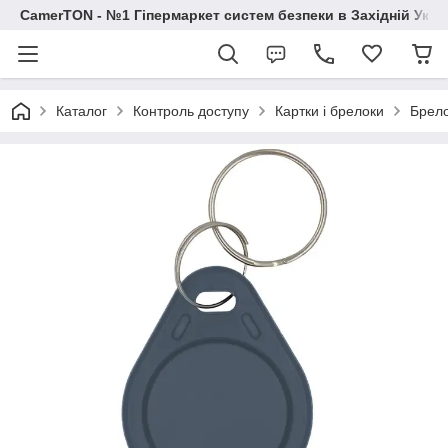
CamerTON - №1 Гіпермаркет систем безпеки в Західній Украї
Каталог
Контроль доступу
Картки і брелоки
Брело