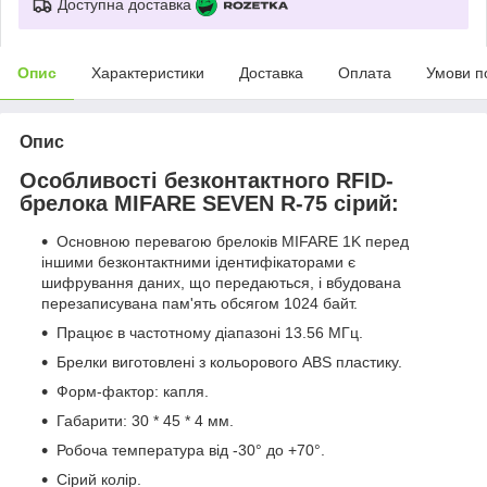
Доступна доставка
Опис
Характеристики
Доставка
Оплата
Умови п
Опис
Особливості безконтактного RFID-
брелока MIFARE SEVEN R-75 сірий:
Основною перевагою брелоків MIFARE 1K перед
іншими безконтактними ідентифікаторами є
шифрування даних, що передаються, і вбудована
перезаписувана пам'ять обсягом 1024 байт.
Працює в частотному діапазоні 13.56 МГц.
Брелки виготовлені з кольорового ABS пластику.
Форм-фактор: капля.
Габарити: 30 * 45 * 4 мм.
Робоча температура від -30° до +70°.
Сірий колір.