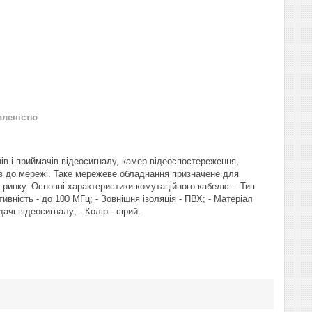
вленістю
ів і приймачів відеосигналу, камер відеоспостереження,
ів до мережі. Таке мережеве обладнання призначене для
ринку. Основні характеристики комутаційного кабелю: - Тип
тивність - до 100 МГц; - Зовнішня ізоляція - ПВХ; - Матеріал
чі відеосигналу; - Колір - сірий.