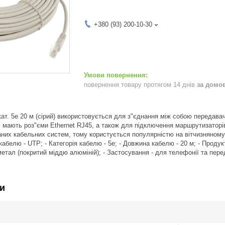
+380 (93) 200-10-30
повернення товару протягом 14 днів
за домо
ат. 5e 20 м (сірий) використовується для з"єднання між собою передавач
кі мають роз"єми Ethernet RJ45, а також для підключення маршрутизатор
них кабельних систем, тому користується популярністю на вітчизняному 
 кабелю - UTP; - Категорія кабелю - 5е; - Довжина кабелю - 20 м; - Продук
метал (покритий міддю алюміній); - Застосування - для телефонії та переда
и