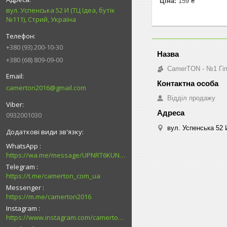
Ціна:
159 ₴
вул. Успенська 52 И (ТЦ Ідеа, бутік
№111), Стрий, Україна
+380 (93) 200-10-30
+380 (68) 809-09-00
CamerTON - №1 Гіпе
camerton2016@gmail.com
Відділ продажу
0932001030
вул. Успенська 52 И
WhatsApp
https://wa.me/message/UPNRT6KUNTSOH1
Telegram
https://t.me/camerton_com_ua
Messenger
https://m.me/camerton2016
Instagram
https://www.instagram.com/camerton.com.ua