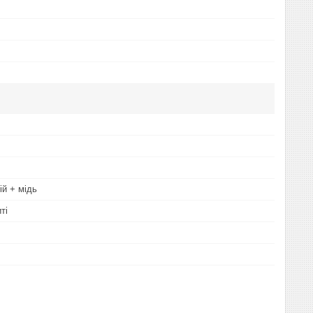
ій + мідь
ті