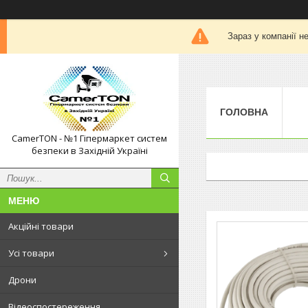
Зараз у компанії н
ГОЛОВНА
CamerTON - №1 Гіпермаркет систем
безпеки в Західній Україні
Акційні товари
Усі товари
Дрони
Відеоспостереження