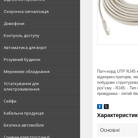
Охоронна сигналізація
Домофони
Контроль доступу
Автоматика для воріт
Розумний будинок
Мережеве обладнання
Патч-корд UTP RJ45 к
відеореєстраторів, я
побудови структурова
Устаткування для
роз"єму - RJ45; - Тип
електроживлення
провідника - литий бі
Сейфи
Кабельна продукція
Характеристик
Безпека автомобіля
Основні
Сонячні електростанції