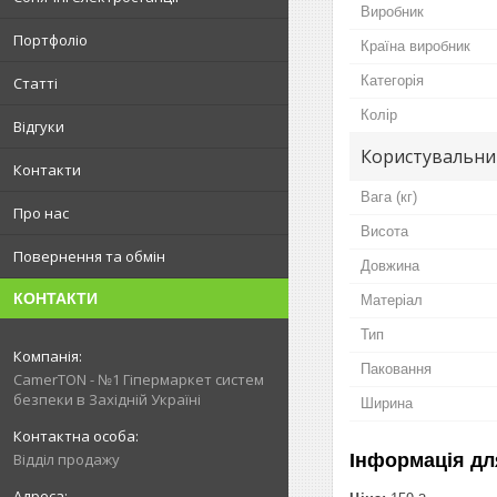
Виробник
Портфоліо
Країна виробник
Категорія
Статті
Колір
Відгуки
Користувальни
Контакти
Вага (кг)
Про нас
Висота
Повернення та обмін
Довжина
КОНТАКТИ
Матеріал
Тип
Паковання
CamerTON - №1 Гіпермаркет систем
безпеки в Західній Україні
Ширина
Інформація дл
Відділ продажу