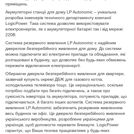
приміщень.
Акумуляторні станції для дому LP Autonomic – унікальна
розробка інженерів технічного департаменту компанії
LogicPower. Така система дозволяє використовувати
електроенергію, як з акумуляторної батареї так і від мережі
220В.
Система резервного живлення LP Autonomic є надійним
джерелом безперебійного живлення для дому. До системи
можна підключити всі електричні прилади та обладнання, які
розташовані в будинку, що дозволяє без будь-яких обмежень
пережити відключення електроенергії.
Обираючи джерела безперебійного живлення для квартири,
зазвичай купують окремі ДБЖ для газового котла,
холодильника телевізора тощо. Це нераціонально, оскільки
потрібно подбати про безліч підключень, а також про
сумісність інвертора та акумулятора, потужність приладів, що
підключаються, й багато інших аспектів. Система резервного
живлення LP Autonomic забезпечить резервним живленням
весь будинок чи офіс. Це джерело безперебійного живлення
українського виробництва, розроблене українцями для
українців, щоб допомогти пережити блекаути. LogicPower
гарантує, що Ваша техніка працюватиме у будь-яких