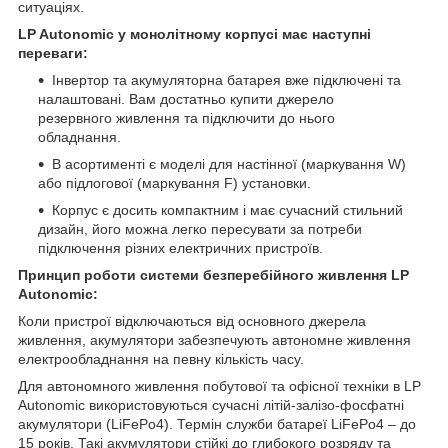
ситуаціях.
LP Autonomic у монолітному корпусі має наступні
переваги:
Інвертор та акумуляторна батарея вже підключені та
налаштовані. Вам достатньо купити джерело
резервного живлення та підключити до нього
обладнання.
В асортименті є моделі для настінної (маркування W)
або підлогової (маркування F) установки.
Корпус є досить компактним і має сучасний стильний
дизайн, його можна легко пересувати за потреби
підключення різних електричних пристроїв.
Принцип роботи системи безперебійного живлення LP
Autonomic:
Коли пристрої відключаються від основного джерела
живлення, акумулятори забезпечують автономне живлення
електрообладнання на певну кількість часу.
Для автономного живлення побутової та офісної техніки в LP
Autonomic використовуються сучасні літій-залізо-фосфатні
акумулятори (LiFePo4). Термін служби батареї LiFePo4 – до
15 років. Такі акумулятори стійкі до глибокого розряду та