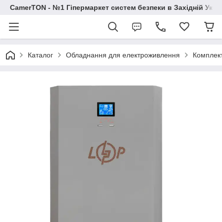
CamerTON - №1 Гіпермаркет систем безпеки в Західній Украї
Каталог
Обладнання для електроживлення
Комплек