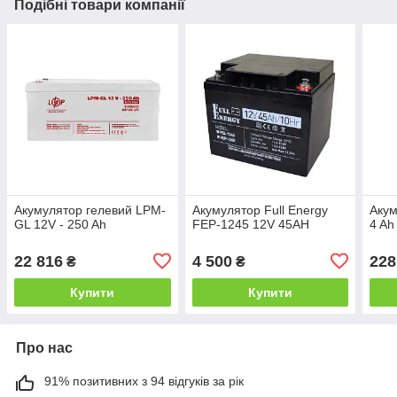
Подібні товари компанії
Акумулятор гелевий LPM-
Акумулятор Full Energy
Акум
GL 12V - 250 Ah
FEP-1245 12V 45AH
4 Ah
22 816
4 500
228
₴
₴
Купити
Купити
Про нас
91% позитивних з 94 відгуків за рік