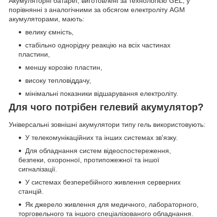
Акумуляторні батареї, виготовлені за технологією GEL, у
порівнянні з аналогічними за обсягом електроліту AGM
акумуляторами, мають:
велику ємність,
стабільно однорідну реакцію на всіх частинах
пластини,
меншу корозію пластин,
високу тепловіддачу,
мінімальні показники відшарування електроліту.
Для чого потрібен гелевий акумулятор?
Універсальні зовнішні акумулятори типу гель використовують:
У телекомунікаційних та інших системах зв'язку.
Для обладнання систем відеоспостереження,
безпеки, охоронної, протипожежної та іншої
сигналізації.
У системах безперебійного живлення серверних
станцій.
Як джерело живлення для медичного, лабораторного,
торговельного та іншого спеціалізованого обладнання.