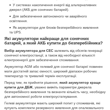
У системах накопичення енергії від альтернативних
джерел (АКБ для сонячних батарей).
Для забезпечення автономного чи аварійного
освітлення.
Як акумулятори для блоків безперебійного живлення
та UPS.
Які акумулятори найкраще для сонячних
батарей, а який АКБ купити до безперебійника?
Вибір акумулятора для СЕС
залежить від обсягів генерації
сонячної електростанції, а також від необхідної кількості
електроенергії для забезпечення споживання.
Акумулятор AGM або гелевий для сонячної батареї повинен
мати достатній запас ємності, широкий діапазон робочих
температур та тривалий термін експлуатації.
Перед тим, як прийняти рішення,
який акумулятор краще
купити для ДБЖ
, уважно вивчіть параметри джерела
безперебійного живлення та визначте кількість часу, необхідну
для автономної роботи електроустаткування.
Гелеві акумулятори мають широкий попит у споживачів, які
купують комплекти резервного живлення для опалювального