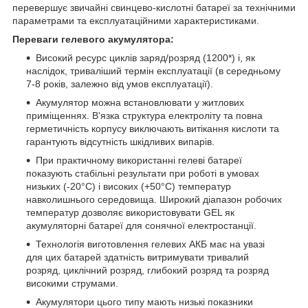
перевершує звичайні свинцево-кислотні батареї за технічними
параметрами та експлуатаційними характеристиками.
Переваги гелевого акумулятора:
Високий ресурс циклів заряд/розряд (1200*) і, як
наслідок, триваліший термін експлуатації (в середньому
7-8 років, залежно від умов експлуатації).
Акумулятор можна встановлювати у житлових
приміщеннях. В'язка структура електроліту та повна
герметичність корпусу виключають витікання кислоти та
гарантують відсутність шкідливих випарів.
При практичному використанні гелеві батареї
показують стабільні результати при роботі в умовах
низьких (-20°С) і високих (+50°С) температур
навколишнього середовища. Широкий діапазон робочих
температур дозволяє використовувати GEL як
акумуляторні батареї для сонячної електростанції.
Технологія виготовлення гелевих АКБ має на увазі
для цих батарей здатність витримувати тривалий
розряд, циклічний розряд, глибокий розряд та розряд
високими струмами.
Акумулятори цього типу мають низькі показники