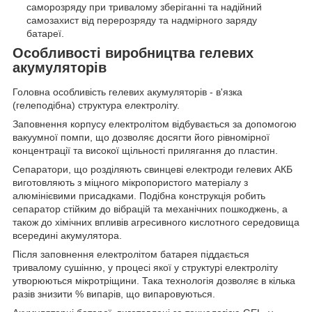
саморозряду при тривалому зберіганні та надійний
самозахист від перерозряду та надмірного заряду
батареї.
Особливості виробництва гелевих
акумуляторів
Головна особливість гелевих акумуляторів - в'язка
(гелеподібна) структура електроліту.
Заповнення корпусу електролітом відбувається за допомогою
вакуумної помпи, що дозволяє досягти його рівномірної
концентрації та високої щільності прилягання до пластин.
Сепаратори, що розділяють свинцеві електроди гелевих АКБ
виготовляють з міцного мікропористого матеріалу з
алюмінієвими присадками. Подібна конструкція робить
сепаратор стійким до вібрацій та механічних пошкоджень, а
також до хімічних впливів агресивного кислотного середовища
всередині акумулятора.
Після заповнення електролітом батарея піддається
тривалому сушінню, у процесі якої у структурі електроліту
утворюються мікротріщини. Така технологія дозволяє в кілька
разів знизити % випарів, що випаровуються.