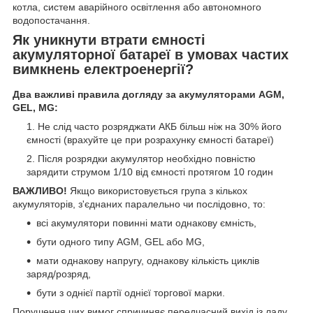
котла, систем аварійного освітлення або автономного
водопостачання.
Як уникнути втрати ємності
акумуляторної батареї в умовах частих
вимкнень електроенергії?
Два важливі правила догляду за акумуляторами AGM,
GEL, MG:
Не слід часто розряджати АКБ більш ніж на 30% його
ємності (врахуйте це при розрахунку ємності батареї)
Після розрядки акумулятор необхідно повністю
зарядити струмом 1/10 від ємності протягом 10 годин
ВАЖЛИВО!
Якщо використовується група з кількох
акумуляторів, з'єднаних паралельно чи послідовно, то:
всі акумулятори повинні мати однакову ємність,
бути одного типу AGM, GEL або MG,
мати однакову напругу, однакову кількість циклів
заряд/розряд,
бути з однієї партії однієї торгової марки.
Порушення цих вимог спричиняє передчасний вихід із ладу