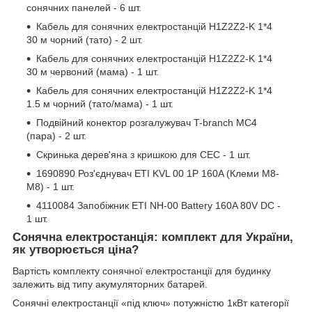
сонячних панелей - 6 шт.
Кабель для сонячних електростанцій H1Z2Z2-K 1*4
30 м чорний (тато) - 2 шт.
Кабель для сонячних електростанцій H1Z2Z2-K 1*4
30 м червоний (мама) - 1 шт.
Кабель для сонячних електростанцій H1Z2Z2-K 1*4
1.5 м чорний (тато/мама) - 1 шт.
Подвійний конектор розгалужувач T-branch MC4
(пара) - 2 шт.
Скринька дерев'яна з кришкою для СЕС - 1 шт.
1690890 Роз'єднувач ETI KVL 00 1P 160A (Клеми M8-
M8) - 1 шт.
4110084 Запобіжник ETI NH-00 Battery 160A 80V DC -
1 шт.
Сонячна електростанція: комплект для України,
як утворюється ціна?
Вартість комплекту сонячної електростанції для будинку
залежить від типу акумуляторних батарей.
Сонячні електростанції «під ключ» потужністю 1кВт категорії