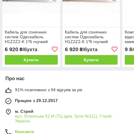
Кабель для сонячних
Кабель для сонячних
Ком
систем Одескабель
систем Одескабель
віде
H1Z2Z2-K 1*6 гнучкий
H1Z2Z2-K 1*6 гнучкий
каме
безгалогенний
безгалогенний
K-W
6 920
6 920
9 8
₴/бухта
₴/бухта
фотовольтаїчний чорний
фотовольтаїчний
бухта 100 м
червоний бухта 100 м
Купити
Купити
Про нас
91% позитивних з 94 відгуків за рік
Працює з 29.12.2017
м. Стрий
вул. Успенська 52 И (ТЦ Ідеа, бутік №111), Стрий,
Україна
Контакти