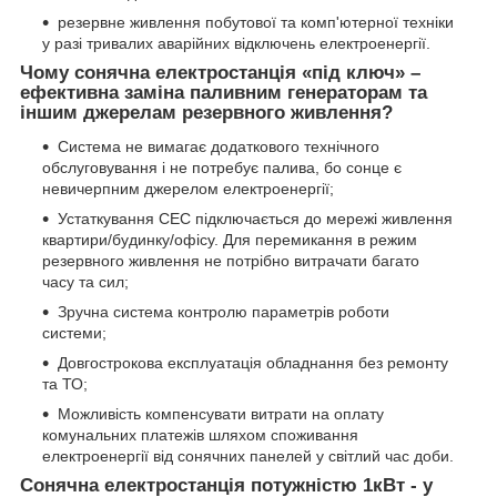
резервне живлення побутової та комп'ютерної техніки
у разі тривалих аварійних відключень електроенергії.
Чому сонячна електростанція «під ключ» –
ефективна заміна паливним генераторам та
іншим джерелам резервного живлення?
Система не вимагає додаткового технічного
обслуговування і не потребує палива, бо сонце є
невичерпним джерелом електроенергії;
Устаткування СЕС підключається до мережі живлення
квартири/будинку/офісу. Для перемикання в режим
резервного живлення не потрібно витрачати багато
часу та сил;
Зручна система контролю параметрів роботи
системи;
Довгострокова експлуатація обладнання без ремонту
та ТО;
Можливість компенсувати витрати на оплату
комунальних платежів шляхом споживання
електроенергії від сонячних панелей у світлий час доби.
Сонячна електростанція потужністю 1кВт - у