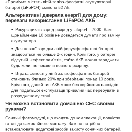
«Преміум» містять літій-залізо-фосфатні акумуляторні
батареї (LiFePO4) ємністю 52 Ah.
Альтернативні джерела енергії для дому:
переваги використання LiFePO4 АКБ
Ресурс циклів заряд-розряд у Lifepo4 – 7000. Вам
щонайменше 10 років не доведеться думати про заміну
акумулятора.
Для повної зарядки літійферумфосфатної батареї
знадобиться не більше 2-х годин. Крім того, у батереї
відсутній «ефект пам'яті», тобто АКБ можна заряджати
будь-коли, не чекаючи повного розряду.
Втрата ємності у літій залізофосфатних батарей
становить близько 20% при зберіганні понад 10 років.
Крім того, даний тип АКБ може без серйозних наслідків
для подальшої експлуатації тривалий час перебувати в
розрядженому стані.
Чи можна встановити домашню СЕС своїми
руками?
Сонячні фотомодулі, що входять до комплектації, повністю
готові до самостійного монтажу. Вам не потрібно
встановлювати додаткові засоби захисту сонячних батарей.