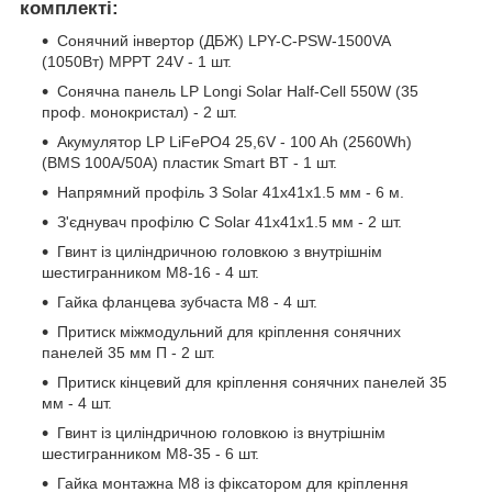
комплекті:
Сонячний інвертор (ДБЖ) LPY-С-PSW-1500VA
(1050Вт) MPPT 24V - 1 шт.
Сонячна панель LP Longi Solar Half-Cell 550W (35
проф. монокристал)
- 2 шт.
Акумулятор LP LiFePO4 25,6V - 100 Ah (2560Wh)
(BMS 100A/50А) пластик Smart BT - 1 шт.
Напрямний профіль З Solar 41х41х1.5 мм - 6 м.
З'єднувач профілю С Solar 41х41х1.5 мм - 2 шт.
Гвинт із циліндричною головкою з внутрішнім
шестигранником M8-16 - 4 шт.
Гайка фланцева зубчаста М8 - 4 шт.
Притиск міжмодульний для кріплення сонячних
панелей 35 мм П - 2 шт.
Притиск кінцевий для кріплення сонячних панелей 35
мм - 4 шт.
Гвинт із циліндричною головкою із внутрішнім
шестигранником M8-35 - 6 шт.
Гайка монтажна М8 із фіксатором для кріплення