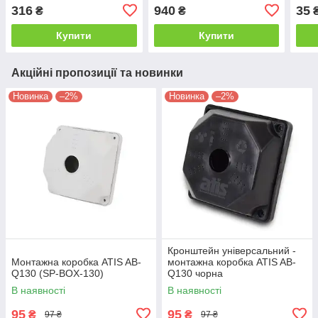
316
940
35
₴
₴
Купити
Купити
Акційні пропозиції та новинки
Новинка
–2%
Новинка
–2%
Кронштейн універсальний -
Монтажна коробка ATIS AB-
монтажна коробка ATIS AB-
Q130 (SP-BOX-130)
Q130 чорна
В наявності
В наявності
95
95
₴
₴
97 ₴
97 ₴