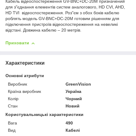
Кабель відеоспостереження GV-BNC+DC-20M призначений
для з"єднання елементів систем аналогового, HD CVI, AHD,
HD TVI відеоспостереження. Роз"єм з обох боків кабелю
роблять модель GV-BNC+DC-20M готовим рішенням для
підключення пристроїв відеоспостереження на невеликі
відстані. Довжина кабелю – 20 метрів.
Приховати
Характеристики
Основні атрибути
Виробник
GreenVision
Країна виробник
Україна
Колір
Чорний
Стан
Новий
Користувальницькі характеристики
Вага
490
Вид
Кабелі