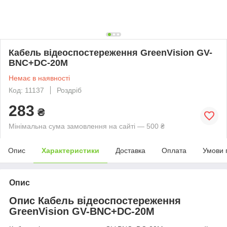
Кабель відеоспостереження GreenVision GV-
BNC+DC-20M
Немає в наявності
Код: 11137
Роздріб
283
₴
Мінімальна сума замовлення на сайті — 500 ₴
Опис
Характеристики
Доставка
Оплата
Умови 
Опис
Опис Кабель відеоспостереження
GreenVision GV-BNC+DC-20M