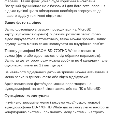
фарами. Такий функціонал буде корисний військовим.
Введений функціонал не є базовим і для його встановлення
під час купівлі цього обладнання необхідно звернутися до
нашого відділу технічної підтримки.
Запис фото та відео
Запис фото/відео зі звуком проводиться на MicroSD
карту (
купується окремо
). У режимі розмови запис фото/
відео відбувається автоматично, також можна зробити запис
вручну. Фото можна також записувати на внутрішню пам'ять.
Також у домофоні BCOM BD-770FHD White є запис за
рухом (фото або відео, залежно від обраних параметрів).
Запис за детектором руху можна зробити по 4 каналами, але
одночасно тільки по 1 (там, де рух).
За наявності під'єднаних датчиків тривоги можна активувати в
меню
запис із тривоги фото або відео відвідувачів.
Архів записаного фото/відео можна переглядати на
відеодомофоні, на який вівся запис, або на ПК с MicroSD.
Функціонал користувача
Інтуїтивно зрозуміле меню (зокрема українською мовою)
відеодомофона BD-770FHD White дасть змогу легко настроїти
конфігурацію системи: призначити мову системи; настроїти