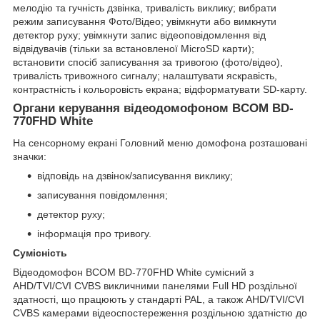
мелодію та гучність дзвінка, тривалість виклику; вибрати
режим записування Фото/Відео; увімкнути або вимкнути
детектор руху; увімкнути запис відеоповідомлення від
відвідувачів (тільки за встановленої MicroSD карти);
встановити спосіб записування за тривогою (фото/відео),
тривалість тривожного сигналу; налаштувати яскравість,
контрастність і кольоровість екрана; відформатувати SD-карту.
Органи керування відеодомофоном BCOM BD-
770FHD White
На сенсорному екрані Головний меню домофона розташовані
значки:
відповідь на дзвінок/записування виклику;
записування повідомлення;
детектор руху;
інформація про тривогу.
Сумісність
Відеодомофон BCOM BD-770FHD White сумісний з
AHD/TVI/CVI CVBS викличними панелями Full HD роздільної
здатності, що працюють у стандарті PAL, а також AHD/TVI/CVI
CVBS камерами відеоспостереження роздільною здатністю до