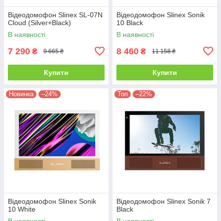
Відеодомофон Slinex SL-07N
Відеодомофон Slinex Sonik
Cloud (Silver+Black)
10 Black
В наявності
В наявності
7 290
8 460
₴
₴
9 665 ₴
11 158 ₴
Купити
Купити
Новинка
–24%
Топ
–22%
Відеодомофон Slinex Sonik
Відеодомофон Slinex Sonik 7
10 White
Black
В наявності
В наявності