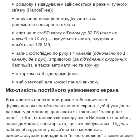
розмову з відвідувачем здійснюється в режимі гучного
зв'язку (HandsFree);
керування домофоном відбувається за
допомогою сенсорного екрана;
слот на microSD карту об'ємом до 32 Гб (
клас не
нижчий за 10-го
) — купується окремо, внутрішня
пам'ять на 128 Мб;
запис фото/відео по руху з 4 каналів (
одночасно по 1
каналу, де є рух
), з тривогою (
за під'єднаних охоронних
датчиків
), а також автоматично та вручну;
інтерком на 6 відеодомофонів;
вибір мелодії для кожної панелі виклику.
Можливість постійного увімкненого екрана
Є можливість оновити програмне забезпечення з
функціоналом постійно увімкненого екрана. Цей функціонал
дає змогу домофону працювати як так зване "електроне
вікно". Тобто, встановивши камеру зовні Ви можете постійно,
через домофон, спостерігати, що там відбувається. Під час
набору обладнання у вас з'явиться можливість
використовувати прилади для "нічного водіння" з вимкненими