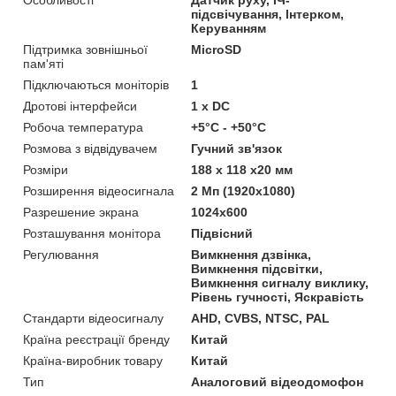
підсвічування, Інтерком,
Керуванням
Підтримка зовнішньої
MicroSD
пам'яті
Підключаються моніторів
1
Дротові інтерфейси
1 x DC
Робоча температура
+5°C - +50°C
Розмова з відвідувачем
Гучний зв'язок
Розміри
188 x 118 x20 мм
Розширення відеосигнала
2 Мп (1920х1080)
Разрешение экрана
1024x600
Розташування монітора
Підвісний
Регулювання
Вимкнення дзвінка,
Вимкнення підсвітки,
Вимкнення сигналу виклику,
Рівень гучності, Яскравість
Стандарти відеосигналу
AHD, CVBS, NTSC, PAL
Країна реєстрації бренду
Китай
Країна-виробник товару
Китай
Тип
Аналоговий відеодомофон