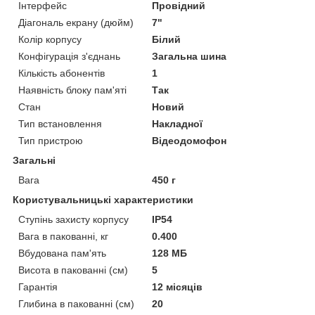
Інтерфейс
Провідний
Діагональ екрану (дюйм)
7"
Колір корпусу
Білий
Конфігурація з'єднань
Загальна шина
Кількість абонентів
1
Наявність блоку пам'яті
Так
Стан
Новий
Тип встановлення
Накладної
Тип пристрою
Відеодомофон
Загальні
Вага
450 г
Користувальницькі характеристики
Ступінь захисту корпусу
IP54
Вага в пакованні, кг
0.400
Вбудована пам'ять
128 МБ
Висота в пакованні (см)
5
Гарантія
12 місяців
Глибина в пакованні (см)
20