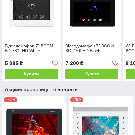
Відеодомофон 7" BCOM
Відеодомофон 7" BCOM
Wi-F
BD-780FHD White
BD-770FHD Black
BCO
5 085
7 200
8 1
₴
₴
Купити
Купити
Акційні пропозиції та новинки
–27%
–25%