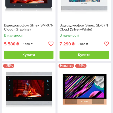
Відеодомофон Slinex SM-07N
Відеодомофон Slinex SL-07N
Cloud (Graphite)
Cloud (Silver+White)
В наявності
В наявності
5 580
7 290
₴
₴
7 650 ₴
9 665 ₴
Купити
Купити
–25%
Новинка
–24%