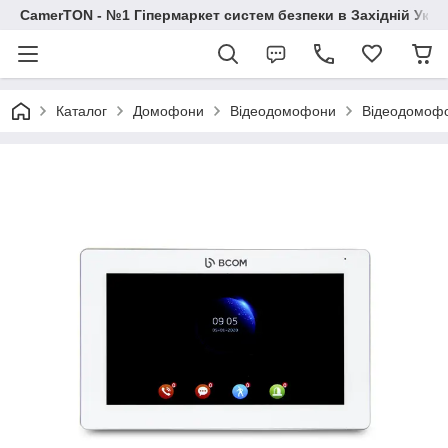
CamerTON - №1 Гіпермаркет систем безпеки в Західній Украї
Каталог
Домофони
Відеодомофони
Відеодомоф