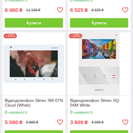
8 460
6 525
₴
₴
11 158 ₴
8 325 ₴
Купити
Купити
–19%
–10%
Відеодомофон Slinex SM-07N
Відеодомофон Slinex SQ-
Cloud (White)
04M White
В наявності
В наявності
5 580
3 600
₴
₴
6 885 ₴
4 005 ₴