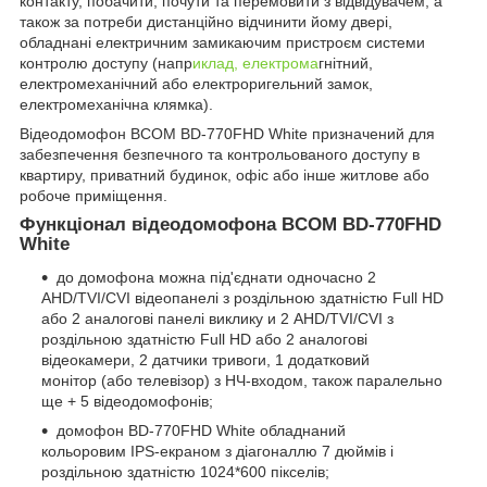
контакту, побачити, почути та перемовити з відвідувачем, а
також за потреби дистанційно відчинити йому двері,
обладнані електричним замикаючим пристроєм системи
контролю доступу (напр
иклад, електрома
гнітний,
електромеханічний або електроригельний замок,
електромеханічна клямка).
Відеодомофон BCOM BD-770FHD White призначений для
забезпечення безпечного та контрольованого доступу в
квартиру, приватний будинок, офіс або інше житлове або
робоче приміщення.
Функціонал відеодомофона BCOM BD-770FHD
White
до домофона можна під'єднати одночасно 2
AHD/TVI/CVI відеопанелі з роздільною здатністю Full HD
або 2 аналогові панелі виклику и 2 AHD/TVI/CVI з
роздільною здатністю Full HD або 2 аналогові
відеокамери, 2 датчики тривоги, 1 додатковий
монітор (або телевізор) з НЧ-входом, також паралельно
ще + 5 відеодомофонів;
домофон BD-770FHD White обладнаний
кольоровим IPS-екраном з діагоналлю 7 дюймів і
роздільною здатністю 1024*600 пікселів;