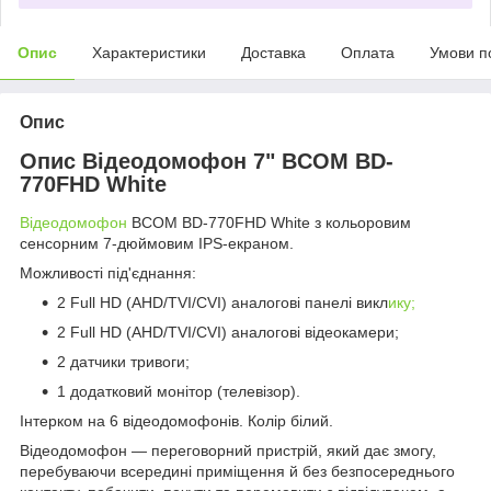
Опис
Характеристики
Доставка
Оплата
Умови п
Опис
Опис Відеодомофон 7" BCOM BD-
770FHD White
Відеодомофон
BCOM BD-770FHD White з кольоровим
сенсорним 7-дюймовим IPS-екраном.
Можливості під'єднання:
2 Full HD (AHD/TVI/CVI) аналогові панелі викл
ику;
2 Full HD (AHD/TVI/CVI) аналогові відеокамери;
2 датчики тривоги;
1 додатковий монітор (телевізор).
Інтерком на 6 відеодомофонів. Колір білий.
Відеодомофон — переговорний пристрій, який дає змогу,
перебуваючи всередині приміщення й без безпосереднього