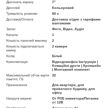
Діагональ екрану
7"
Дисплей
Кольоровий
Тривалість розмови
60 с
Доставка/Оплата
Доставка згідно з тарифами-
вантажами
Запис
Фото, Відео, Аудіо
Канали
1
Кількість панелей виклику
2
Кількість підключаються
2 камери
камер
Колір
Білий
Комплектація
Відеодомофон Інструкція |
Комаційні дроти | Кроншейн
| Монтажний комплект
Максимальний об'єм карти
32
пам'яті, ГБ
Призначення
Для квартири, для
приватного будинку, для
офісу
Напруга мережі
От POE инжектора/Питание
от 12В
Особливості
Датчик руху, ІЧ-