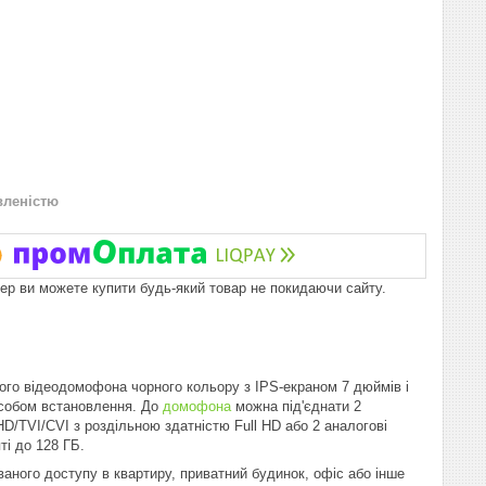
вленістю
пер ви можете купити будь-який товар не покидаючи сайту.
го відеодомофона чорного кольору з IPS-екраном 7 дюймів і
особом встановлення. До
домофона
можна під'єднати 2
D/TVI/CVI з роздільною здатністю Full HD або 2 аналогові
ті до 128 ГБ.
ного доступу в квартиру, приватний будинок, офіс або інше