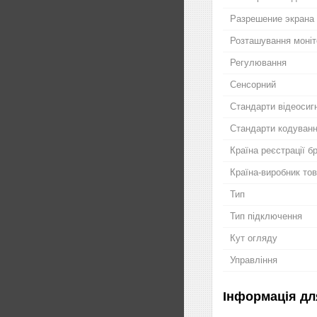
Разрешение экрана
Розташування моніт
Регулювання
Сенсорний
Стандарти відеосиг
Стандарти кодуван
Країна реєстрації б
Країна-виробник то
Тип
Тип підключення
Кут огляду
Управління
Інформація дл