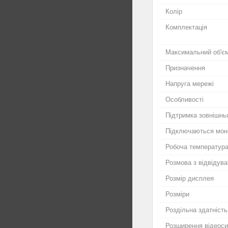
Колір
Комплектація
Максимальний об'єм 
Призначення
Напруга мережі
Особливості
Підтримка зовнішньо
Підключаються моні
Робоча температур
Розмова з відвідув
Розмір дисплея
Розміри
Роздільна здатність
Розширення відеоси