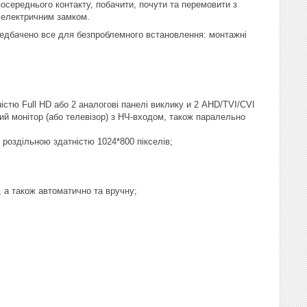
осереднього контакту, побачити, почути та перемовити з
м електричним замком.
едбачено все для безпроблемного встановлення: монтажні
стю Full HD або 2 аналогові панелі виклику и 2 AHD/TVI/CVI
вий монітор (або телевізор) з НЧ-входом, також паралельно
роздільною здатністю 1024*800 пікселів;
), а також автоматично та вручну;