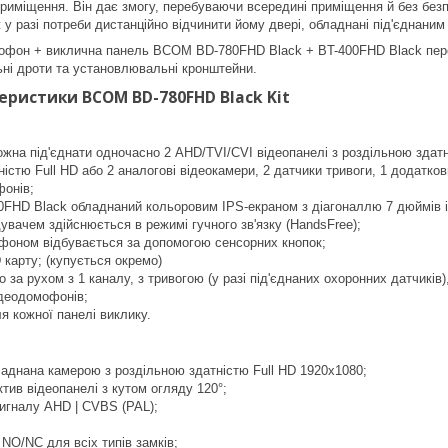
риміщення. Він дає змогу, перебуваючи всередині приміщення й без безп
ж у разі потреби дистанційно відчинити йому двері, обладнані під'єднани
мофон + виклична панель BCOM BD-780FHD Black + BT-400FHD Black пер
ьні дроти та установлювальні кронштейни.
еристики BCOM BD-780FHD Black Kit
на під'єднати одночасно 2 AHD/TVI/CVI відеопанелі з роздільною здатні
ністю Full HD або 2 аналогові відеокамери, 2 датчики тривоги, 1 додатко
фонів;
FHD Black обладнаний кольоровим IPS-екраном з діагоналлю 7 дюймів і 
дувачем здійснюється в режимі гучного зв'язку (HandsFree);
фоном відбувається за допомогою сенсорних кнопок;
 карту; (купується окремо)
о за рухом з 1 каналу, з тривогою (у разі під'єднаних охоронних датчиків
ідеодомофонів;
ля кожної панелі виклику.
аднана камерою з роздільною здатністю Full HD 1920x1080;
ктив відеопанелі з кутом огляду 120°;
игналу AHD | CVBS (PAL);
NO/NC для всіх типів замків;