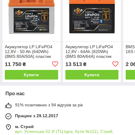
Акумулятор LP LiFePO4
Акумулятор LP LiFePO4
BMS 
12,8V - 50 Ah (640Wh)
12,8V - 64Ah (820Wh)
16S 
(BMS 80А/50A) пластик
(BMS 80A/64А) пластик
LCD Smart BT
Smart BT
11 750
13 513
2 0
₴
₴
Купити
Купити
Про нас
91% позитивних з 94 відгуків за рік
Працює з 29.12.2017
м. Стрий
вул. Успенська 52 И (ТЦ Ідеа, бутік №111), Стрий,