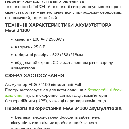
герметичному корпусі та виготовлений за
технологією LiFePO4. У технології використовується мінерал
сімейства олівін – він зустрічається у природному середовищі,
не токсичний, термостійкий.
ТЕХНІЧНІ ХАРАКТЕРИСТИКИ АКУМУЛЯТОРА
FEG-24100
ємність - 100 Aч / 2560Wh
напруга - 25.6 В
габаритні розміри - 522х238х218мм
вбудований екран LCD із зазначенням рівня заряду
акумулятора
СФЕРА ЗАСТОСУВАННЯ
Акумулятор FEG-24100 від компанії Full
Energy застосовується для встановлення в
безперебійні блоки
живлення
, пульти охоронної сигналізації, комп'ютерні
безперебійники (UPS), у складі перетворювачів тощо.
Переваги використання FEG-24100 акумуляторів
Безпека: використання фосфатів забезпечує
відсутність екологічних проблем, пов'язаних з
утилізацією кобальту