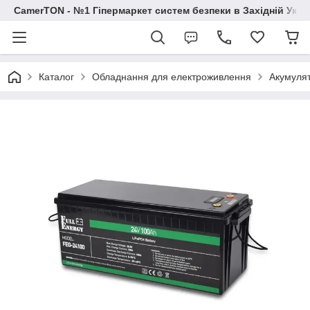
CamerTON - №1 Гіпермаркет систем безпеки в Західній Украї
Каталог
Обладнання для електроживлення
Акумуля