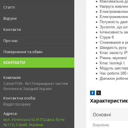
Максимальна до
Напруга живлен
Статті
Електроживленн
Електроживленн
Відгуки
Потужність двиг
Зусилля, що шт
Контакти
Інтенсивність в
Струм 8
Про нас
Споживання в р
Швидкість руху 
Повернення та обмін
Клас захисту IP
Рівень звукової
КОНТАКТИ
Клас ізоляції I
Модуль шестерн
Час роботи 180 
Діапазон робочи
CamerTON - №1 Гіпермаркет систем
безпеки в Західній Україні
Характеристик
Відділ продажу
Основні
вул. Успенська 52 И (ТЦ Ідеа, бутік
№111), Стрий, Україна
Виробник