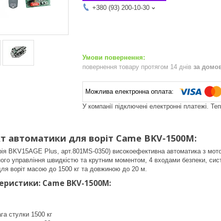
+380 (93) 200-10-30
повернення товару протягом 14 днів
за домо
У компанії підключені електронні платежі. Те
т автоматики для воріт Came ВKV-1500M:
ія BKV15AGE Plus, арт.801MS-0350) високоефективна автоматика з мото
ого управління швидкістю та крутним моментом, 4 входами безпеки, си
я воріт масою до 1500 кг та довжиною до 20 м.
теристики: Came ВKV-1500M:
га стулки 1500 кг