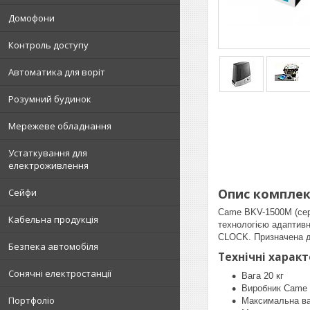
Домофони
Контроль доступу
Автоматика для воріт
Розумний будинок
Мережеве обладнання
Устаткування для
електроживлення
Опис комплек
Сейфи
Came BKV-1500M (сер
Кабельна продукція
технологією адаптивн
CLOCK. Призначена дл
Безпека автомобіля
Технічні харак
Сонячні електростанції
Вага 20 кг
Виробник Came
Портфоліо
Максимальна ва