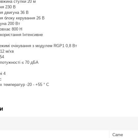
вжина стулки 20 м
ня 230 В
я двигуна 36 B
я блоку керування 26 В
уна 200 Вт
овхає 800 H
икористання Інтенсивне
ежимі очікування з модулем RGP1 0,8 Вт
12 м/хв
54
 потужності ≤ 70 дБА
і 4
с
х температур -20 - +55 ° C
и
Came