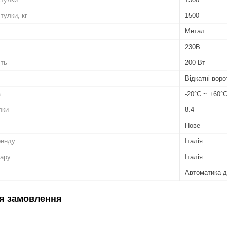
тулки, кг
1500
Метал
230В
сть
200 Вт
Відкатні воро
а
-20°C ~ +60°
лки
8.4
Нове
ренду
Італія
вару
Італія
Автоматика д
я замовлення