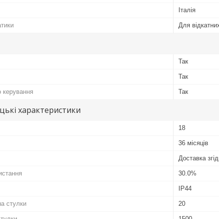
Італія
атики
Для відкатних
Так
Так
о керування
Так
цькі характеристики
18
36 місяців
Доставка згід
истання
30.0%
IP44
а стулки
20
стулки
1500