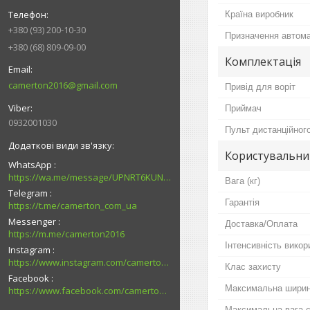
Країна виробник
+380 (93) 200-10-30
Призначення автом
+380 (68) 809-09-00
Комплектація
camerton2016@gmail.com
Привід для воріт
Приймач
0932001030
Пульт дистанційног
Користувальни
WhatsApp
https://wa.me/message/UPNRT6KUNTSOH1
Вага (кг)
Telegram
Гарантія
https://t.me/camerton_com_ua
Messenger
Доставка/Оплата
https://m.me/camerton2016
Інтенсивність викор
Instagram
https://www.instagram.com/camerton.com.ua
Клас захисту
Facebook
Максимальна ширин
https://www.facebook.com/camerton2016
Максимальна вага 