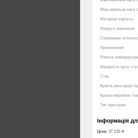
Максимальна вага с
Матеріал корпусу
Напруга живлення
Споживана потужні
Призначення
Робоча температур
Швидкість руху сту
Стан
Країна реєстрації б
Країна-виробник то
Тип пристрою
Інформація дл
Ціна:
37 232 ₴