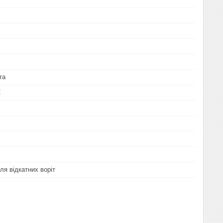
та
C
ля відкатних воріт