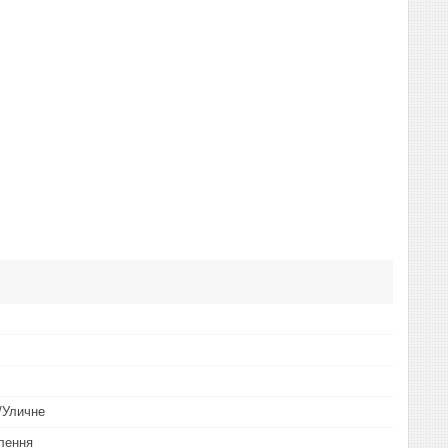
/Уличне
плення