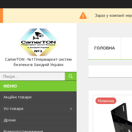
Зараз у компанії не
ГОЛОВНА
CamerTON - №1 Гіпермаркет систем
безпеки в Західній Україні
Акційні товари
Новинка
Усі товари
Дрони
Відеоспостереження