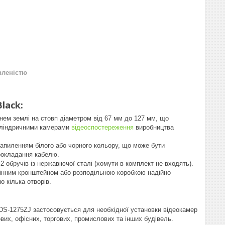
вленістю
lack:
внем землі на стовп діаметром від 67 мм до 127 мм, що
циліндричними камерами
відеоспостереження
виробництва
 напиленням білого або чорного кольору, що може бути
прокладання кабелю.
обручів із нержавіючої сталі (хомути в комплект не входять).
стінним кронштейном або розподільною коробкою надійно
 кілька отворів.
 DS-1275ZJ застосовується для необхідної установки відеокамер
ових, офісних, торгових, промислових та інших будівель.