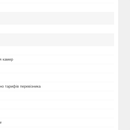
я камер
но тарифів перевізника
м