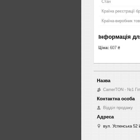
Стан
Країна реєстрації б
Країна-виробник то
Інформація дл
Ціна:
607 ₴
CamerTON - №1 Гіпе
Відділ продажу
вул. Успенська 52 И