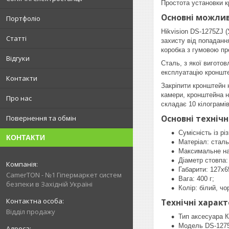
Простота установки к
Основні можливо
Портфоліо
Hikvision DS-1275ZJ (
Статті
захисту від попаданн
коробка з гумовою п
Відгуки
Сталь, з якої виготов
експлуатацію кроншт
Контакти
Закріпити кронштейн 
камери, кронштейна н
Про нас
складає 10 кілограмів
Основні технічн
Повернення та обмін
Сумісність із рі
КОНТАКТИ
Матеріал: сталь
Максимальне на
Діаметр стовпа:
Габарити: 127x6
CamerTON - №1 Гіпермаркет систем
Вага: 400 г;
безпеки в Західній Україні
Колір: білий, чо
Технічні характ
Відділ продажу
Тип аксесуара 
Модель DS-127