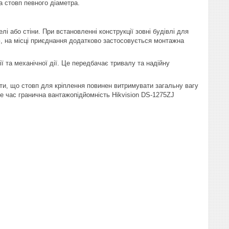
 стовп певного діаметра.
лі або стіни. При встановленні конструкції зовні будівлі для
ю, на місці приєднання додатково застосовується монтажна
ії та механічної дії. Це передбачає тривалу та надійну
ити, що стовп для кріплення повинен витримувати загальну вагу
е час гранична вантажопідйомність Hikvision DS-1275ZJ