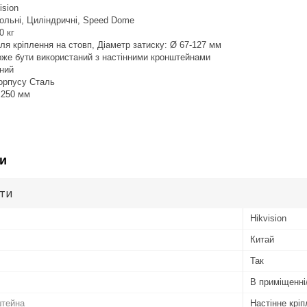
sion
ольні, Циліндричні, Speed Dome
0 кг
 кріплення на стовп, Діаметр затиску: Ø 67-127 мм
же бути використаний з настінними кронштейнами
рний
корпусу Сталь
x250 мм
и
ути
Hikvision
Китай
Так
В приміщенні
штейна
Настінне крі