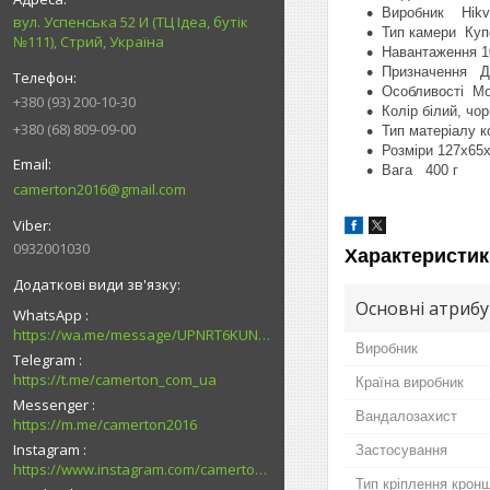
Виробник Hikvi
вул. Успенська 52 И (ТЦ Ідеа, бутік
Тип камери Куп
№111), Стрий, Україна
Навантаження 1
Призначення Для
Особливості Мо
+380 (93) 200-10-30
Колір білий, чо
+380 (68) 809-09-00
Тип матеріалу 
Розміри 127x65
Вага 400 г
camerton2016@gmail.com
0932001030
Характеристик
Основні атриб
WhatsApp
https://wa.me/message/UPNRT6KUNTSOH1
Виробник
Telegram
https://t.me/camerton_com_ua
Країна виробник
Messenger
Вандалозахист
https://m.me/camerton2016
Instagram
Застосування
https://www.instagram.com/camerton.com.ua
Тип кріплення крон