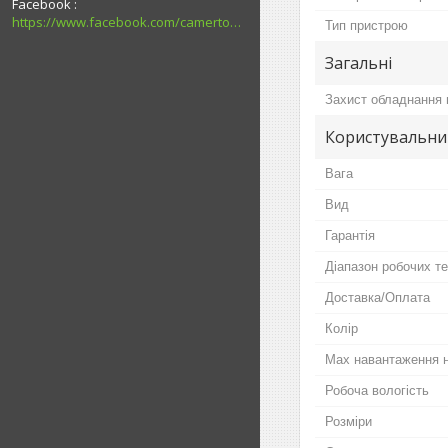
Facebook
https://www.facebook.com/camerton2016
Тип пристрою
Загальні
Захист обладнання в
Користувальни
Вага
Вид
Гарантія
Діапазон робочих т
Доставка/Оплата
Колір
Мах навантаження 
Робоча вологість
Розміри