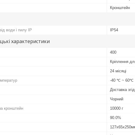
Кронштейн
ід води і пилу IP
IP54
цькі характеристики
400
Кріплення дл
24 місяці
емператур
-40 ℃ ~ 60℃
Доставка згід
Чорний
на кронштейн
10000 г
90.0%
127х65х250м