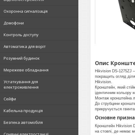
Охоронна сигналізація
Домофони
Контроль доступу
Автоматика для воріт
Розумний будинок
Опис Кронштей
Мережеве обладнання
Hikvision DS-1275ZJ 
покращить огляд діл
Устаткування для
Hikvision.
електроживлення
Кронштейн, який стійк
ідентичним кольору 
Монтаж кронштейна ле
Сейфи
До струбцини кронште
прикручується гвинта
Кабельна продукція
Основне признач
Безпека автомобіля
Кронштейн Hikvision 
на стовпі, де немає 
Сонячні електростанції