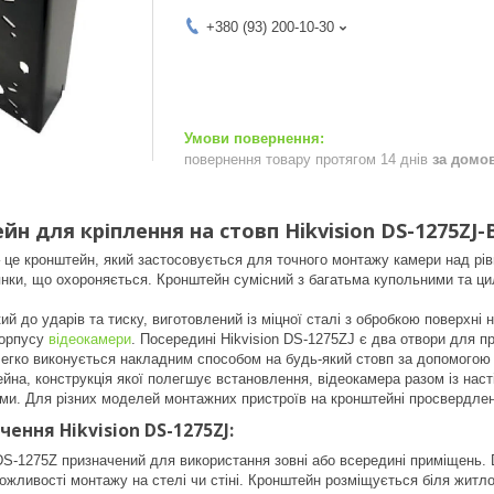
+380 (93) 200-10-30
повернення товару протягом 14 днів
за домо
н для кріплення на стовп Hikvision DS-1275ZJ-B
– це кронштейн, який застосовується для точного монтажу камери над рі
янки, що охороняється. Кронштейн сумісний з багатьма купольними та 
ий до ударів та тиску, виготовлений із міцної сталі з обробкою поверхні
корпусу
відеокамери
. Посередині Hikvision DS-1275ZJ є два отвори для 
гко виконується накладним способом на будь-який стовп за допомогою 2 
йна, конструкція якої полегшує встановлення, відеокамера разом із на
ми. Для різних моделей монтажних пристроїв на кронштейні просвердлено
ення Hikvision DS-1275ZJ:
DS-1275Z призначений для використання зовні або всередині приміщень.
можливості монтажу на стелі чи стіні. Кронштейн розміщується біля житл