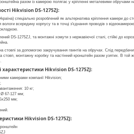
ронштейна разом із камерою полягає у кріпленні металевими обручами на
сті Hikvision DS-1275ZJ:
Україна) спеціально розроблений як альтернатива кріплення камери до сте
я вологи всередину корпусу та в точці з'єднання проводів з відеокамеро
рокладкою.
лений DS-1275ZJ, та монтажні хомути з нержавіючої сталі, стійкі до короз
ейна.
на стовпі за допомогою закручування гвинтів на обручах. Слід передбач
а стовп, монтажну коробку та настінний кронштейн разом узятих. В той ж
.
і характеристики Hikvision DS-1275ZJ:
зними камерами компанії Hikvision;
;
вантаження: 10 кг;
 Ø 67-127 мм;
5x250 мм;
рний.
еристики Hikvision DS-1275ZJ:
Кронштейн
5ZJ