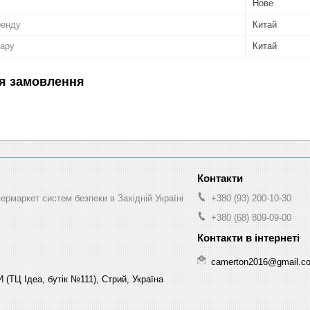
Нове
ренду
Китай
вару
Китай
я замовлення
рмаркет систем безпеки в Західній Україні
+380 (93) 200-10-30
+380 (68) 809-09-00
camerton2016@gmail.c
 (ТЦ Ідеа, бутік №111), Стрий, Україна