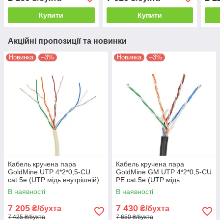
Купити
Купити
Акційні пропозиції та новинки
Новинка
–3%
Новинка
–3%
Кабель кручена пара
Кабель кручена пара
GoldMine UTP 4*2*0,5-CU
GoldMine GM UTP 4*2*0,5-CU
cat.5e (UTP мідь внутрішній)
PE cat.5e (UTP мідь
бухта 305 м
зовнішній) бухта 305м
В наявності
В наявності
7 205
7 430
₴/бухта
₴/бухта
7 425 ₴/бухта
7 650 ₴/бухта