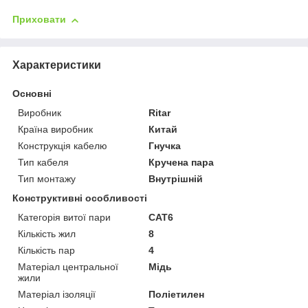
Приховати
Характеристики
Основні
Виробник
Ritar
Країна виробник
Китай
Конструкція кабелю
Гнучка
Тип кабеля
Кручена пара
Тип монтажу
Внутрішній
Конструктивні особливості
Категорія витої пари
CAT6
Кількість жил
8
Кількість пар
4
Матеріал центральної
Мідь
жили
Матеріал ізоляції
Поліетилен