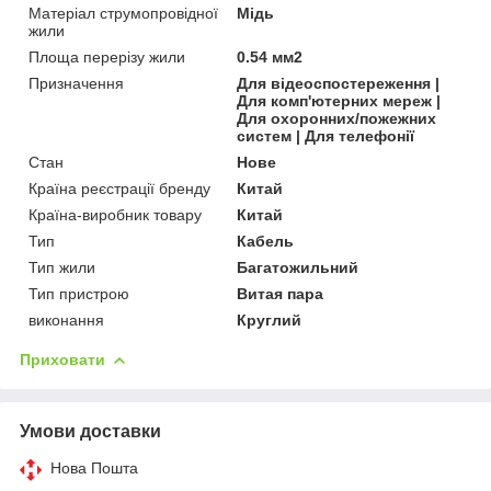
Матеріал струмопровідної
Мідь
жили
Площа перерізу жили
0.54 мм2
Призначення
Для відеоспостереження |
Для комп'ютерних мереж |
Для охоронних/пожежних
систем | Для телефонії
Стан
Нове
Країна реєстрації бренду
Китай
Країна-виробник товару
Китай
Тип
Кабель
Тип жили
Багатожильний
Тип пристрою
Витая пара
виконання
Круглий
Приховати
Умови доставки
Нова Пошта