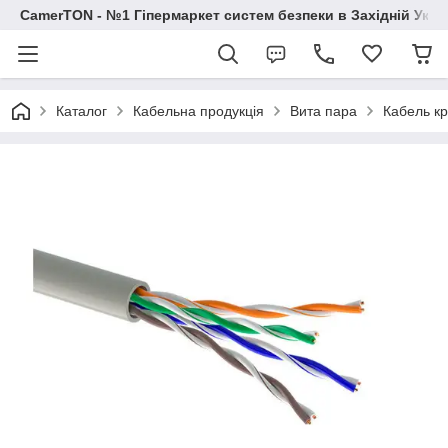
CamerTON - №1 Гіпермаркет систем безпеки в Західній Украї
Каталог
Кабельна продукція
Вита пара
Кабель кр