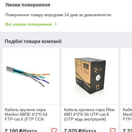
Умови повернення
Повернення товару впродовж 14 днів за домовленістю
Всі умови повернення
Подібні товари компанії
Кабель кручена пара
Кабель кручена пара Ritar
Кабе
Merlion КВПЕ 4*2*0.54
КВП 4*2*0.56 UTP-cat.6
Merl
FTP-cat.6 (FTP CCA
(UTP мідь внутрішній)
FTP-
біметал внутрішній) бухта
бухта 305м білий
біме
305м білий
305м
2 160
7 020
2 2
₴/бухта
₴/бухта