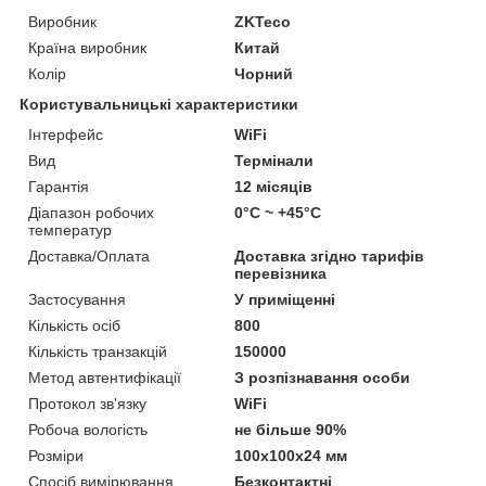
Виробник
ZKTeco
Країна виробник
Китай
Колір
Чорний
Користувальницькі характеристики
Інтерфейс
WiFi
Вид
Термінали
Гарантія
12 місяців
Діапазон робочих
0°C ~ +45°C
температур
Доставка/Оплата
Доставка згідно тарифів
перевізника
Застосування
У приміщенні
Кількість осіб
800
Кількість транзакцій
150000
Метод автентифікації
З розпізнавання особи
Протокол зв'язку
WiFi
Робоча вологість
не більше 90%
Розміри
100x100x24 мм
Спосіб вимірювання
Безконтактні