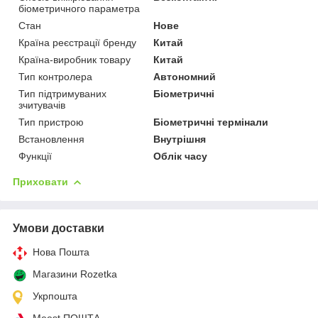
біометричного параметра
Стан
Нове
Країна реєстрації бренду
Китай
Країна-виробник товару
Китай
Тип контролера
Автономний
Тип підтримуваних
Біометричні
зчитувачів
Тип пристрою
Біометричні термінали
Встановлення
Внутрішня
Функції
Облік часу
Приховати
Умови доставки
Нова Пошта
Магазини Rozetka
Укрпошта
Meest ПОШТА