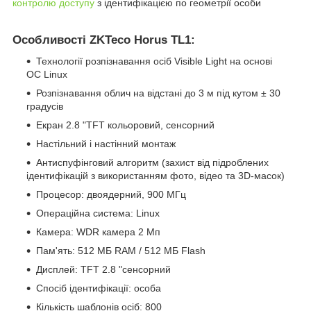
контролю доступу
з ідентифікацією по геометрії особи
Особливості ZKTeco Horus TL1:
Технології розпізнавання осіб Visible Light на основі
ОС Linux
Розпізнавання облич на відстані до 3 м під кутом ± 30
градусів
Екран 2.8 "TFT кольоровий, сенсорний
Настільний і настінний монтаж
Антиспуфінговий алгоритм (захист від підроблених
ідентифікацій з використанням фото, відео та 3D-масок)
Процесор: двоядерний, 900 МГц
Операційна система: Linux
Камера: WDR камера 2 Мп
Пам'ять: 512 МБ RAM / 512 МБ Flash
Дисплей: TFT 2.8 "сенсорний
Спосіб ідентифікації: особа
Кількість шаблонів осіб: 800