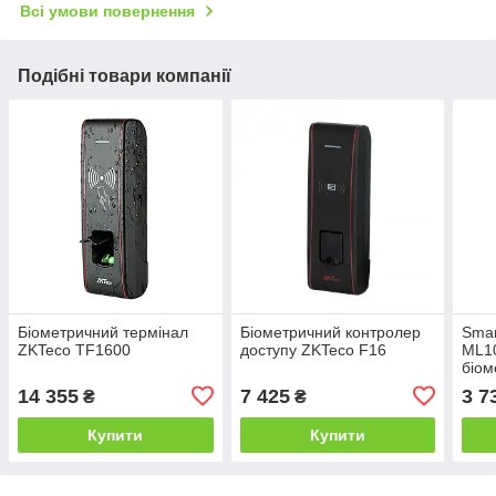
Всі умови повернення
Подібні товари компанії
Біометричний термінал
Біометричний контролер
Smar
ZKTeco TF1600
доступу ZKTeco F16
ML10
біом
14 355
7 425
3 7
₴
₴
Купити
Купити