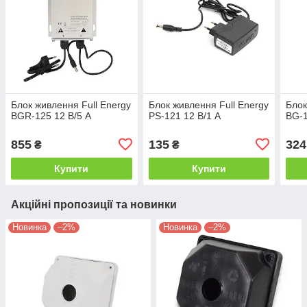
Блок живлення Full Energy
Блок живлення Full Energy
Блок
BGR-125 12 В/5 A
PS-121 12 В/1 А
BG-1
855
135
324
₴
₴
Купити
Купити
Акційні пропозиції та новинки
Новинка
–2%
Новинка
–2%