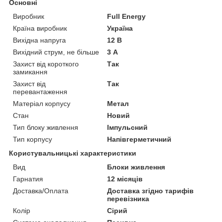
Основні
Виробник
Full Energy
Країна виробник
Україна
Вихідна напруга
12 В
Вихідний струм, не більше
3 А
Захист від короткого
Так
замикання
Захист від
Так
перевантаження
Матеріал корпусу
Метал
Стан
Новий
Тип блоку живлення
Імпульсний
Тип корпусу
Напівгерметичний
Користувальницькі характеристики
Вид
Блоки живлення
Гарнатия
12 місяців
Доставка/Оплата
Доставка згідно тарифів
перевізника
Колір
Сірий