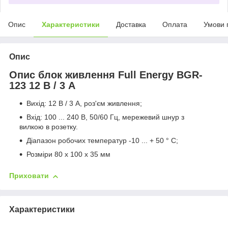
Опис
Характеристики
Доставка
Оплата
Умови 
Опис
Опис блок живлення Full Energy BGR-
123 12 В / 3 A
Вихід: 12 В / 3 A, роз'єм живлення;
Вхід: 100 ... 240 В, 50/60 Гц, мережевий шнур з
вилкою в розетку.
Діапазон робочих температур -10 ... + 50 ° C;
Розміри 80 х 100 х 35 мм
Приховати
Характеристики