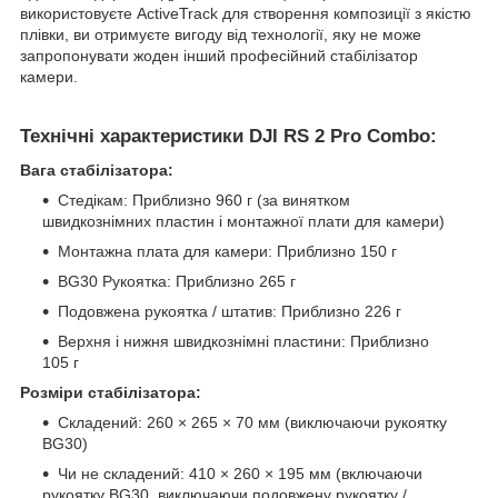
використовуєте ActiveTrack для створення композиції з якістю
плівки, ви отримуєте вигоду від технології, яку не може
запропонувати жоден інший професійний стабілізатор
камери.
Технічні характеристики DJI RS 2 Pro Combo:
Вага стабілізатора:
Стедікам: Приблизно 960 г (за винятком
швидкознімних пластин і монтажної плати для камери)
Монтажна плата для камери: Приблизно 150 г
BG30 Рукоятка: Приблизно 265 г
Подовжена рукоятка / штатив: Приблизно 226 г
Верхня і нижня швидкознімні пластини: Приблизно
105 г
Розміри стабілізатора:
Складений: 260 × 265 × 70 мм (виключаючи рукоятку
BG30)
Чи не складений: 410 × 260 × 195 мм (включаючи
рукоятку BG30, виключаючи подовжену рукоятку /