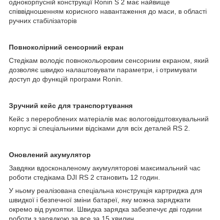
однокорпусній конструкції Ronin S 2 має найвище
співвідношенням корисного навантаження до маси, в області
ручних стабілізаторів
Повноколірний сенсорний екран
Стедікам володіє повнокольоровим сенсорним екраном, який
дозволяє швидко налаштовувати параметри, і отримувати
доступ до функцій програми Ronin.
Зручний кейс для транспортування
Кейс з перероблених матеріалів має вологовідштовхувальний
корпус зі спеціальними відсіками для всіх деталей RS 2.
Оновлений акумулятор
Завдяки вдосконаленому акумуляторові максимальний час
роботи стедікама DJI RS 2 становить 12 годин.
У ньому реалізована спеціальна конструкція картриджа для
швидкої і безпечної зміни батареї, яку можна заряджати
окремо від рукоятки. Швидка зарядка забезпечує дві години
роботи з зарядкою за все за 15 хвилин.