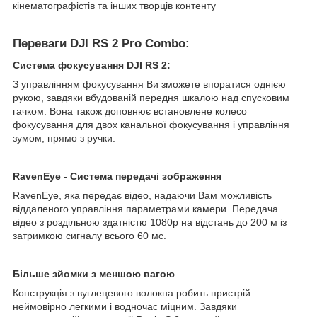
кінематографістів та інших творців контенту
Переваги DJI RS 2 Pro Combo:
Система фокусування DJI RS 2:
З управлінням фокусування Ви зможете впоратися однією
рукою, завдяки вбудованій передня шкалою над спусковим
гачком. Вона також доповнює встановлене колесо
фокусування для двох канальної фокусування і управління
зумом, прямо з ручки.
RavenEye - Система передачі зображення
RavenEye, яка передає відео, надаючи Вам можливість
віддаленого управління параметрами камери. Передача
відео з роздільною здатністю 1080p на відстань до 200 м із
затримкою сигналу всього 60 мс.
Більше зйомки з меншою вагою
Конструкція з вуглецевого волокна робить пристрій
неймовірно легкими і водночас міцним. Завдяки