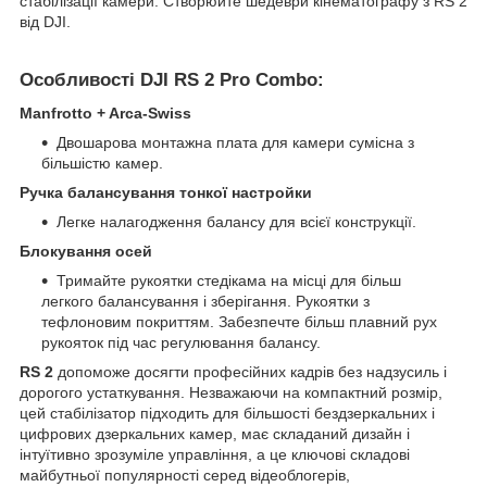
стабілізації камери. Створюйте шедеври кінематографу з RS 2
від DJI.
Особливості DJI RS 2 Pro Combo:
Manfrotto + Arca-Swiss
Двошарова монтажна плата для камери сумісна з
більшістю камер.
Ручка балансування тонкої настройки
Легке налагодження балансу для всієї конструкції.
Блокування осей
Тримайте рукоятки стедікама на місці для більш
легкого балансування і зберігання. Рукоятки з
тефлоновим покриттям. Забезпечте більш плавний рух
рукояток під час регулювання балансу.
RS 2
допоможе досягти професійних кадрів без надзусиль і
дорогого устаткування. Незважаючи на компактний розмір,
цей стабілізатор підходить для більшості бездзеркальних і
цифрових дзеркальних камер, має складаний дизайн і
інтуїтивно зрозуміле управління, а це ключові складові
майбутньої популярності серед відеоблогерів,