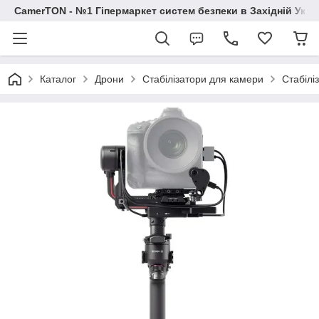
CamerTON - №1 Гіпермаркет систем безпеки в Західній Украї
Каталог
Дрони
Стабілізатори для камери
Стабілі