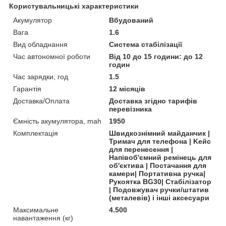
Користувальницькі характеристики
Акумулятор
Вбудований
Вага
1.6
Вид обладнання
Система стабілізації
Час автономної роботи
Від 10 до 15 години: до 12
годин
Час зарядки, год
1.5
Гарантія
12 місяців
Доставка/Оплата
Доставка згідно тарифів
перевізника
Ємність акумулятора, mah
1950
Комплектація
Швидкознімний майданчик |
Тримач для телефона | Kейс
для перенесення |
Напівоб'ємний ремінець для
об'єктива | Постачання для
камери| Портативна ручка|
Рукоятка BG30| Стабілізатор
| Подовжувач ручки/штатив
(металевів) і інші аксесуари
Максимальне
4.500
навантаження (кг)