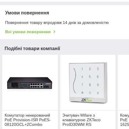
Умови повернення
Повернення товару впродовж 14 днів за домовленістю
Всі умови повернення
Подібні товари компанії
Комутатор некерований
Зчитувач Mifare з
Кому
PoE Provision-ISR PoES-
клавіатурою ZKTeco
PoE 
08120GCL+2Combo
ProID30WM RS
162
гігабітний з 8 портами PoE
вологозахищений
пор