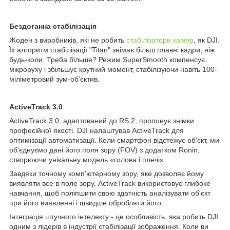
Бездоганна стабілізація
Жоден з виробників, які не робить
стабілізатори камер
, як DJI.
Їх алгоритм стабілізації "Titan" знімає більш плавні кадри, ніж
будь-коли. Треба більше? Режим SuperSmooth компенсує
мікроруху і збільшує крутний момент, стабілізуючи навіть 100-
міліметровий зум-об'єктив.
ActiveTrack 3.0
ActiveTrack 3.0, адаптований до RS 2, пропонує знімки
професійної якості. DJI налаштував ActiveTrack для
оптимізації автоматизації. Коли смартфон відстежує об'єкт, ми
об'єднуємо дані його поля зору (FOV) з додатком Ronin,
створюючи унікальну модель «голова і плечі».
Завдяки точному комп'ютерному зору, яке дозволяє йому
виявляти все в поле зору, ActiveTrack використовує глибоке
навчання, щоб поліпшити свою здатність аналізувати об'єкт
при його виявленні і швидше обробляти його.
Інтеграція штучного інтелекту - це особливість, яка робить DJI
одним з лідерів в індустрії стабілізації зображення. Коли ви