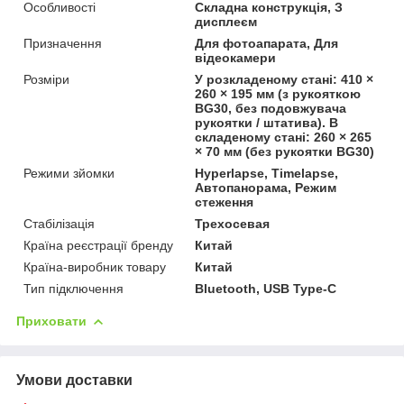
Особливості
Складна конструкція, З
дисплеєм
Призначення
Для фотоапарата, Для
відеокамери
Розміри
У розкладеному стані: 410 ×
260 × 195 мм (з рукояткою
BG30, без подовжувача
рукоятки / штатива). В
складеному стані: 260 × 265
× 70 мм (без рукоятки BG30)
Режими зйомки
Hyperlapse, Timelapse,
Автопанорама, Режим
стеження
Стабілізація
Трехосевая
Країна реєстрації бренду
Китай
Країна-виробник товару
Китай
Тип підключення
Bluetooth, USB Type-C
Приховати
Умови доставки