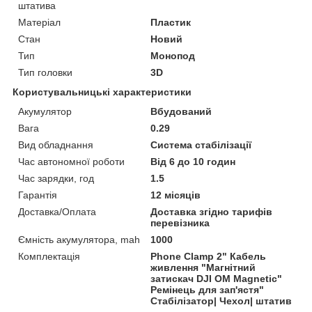
штатива
Матеріал
Пластик
Стан
Новий
Тип
Монопод
Тип головки
3D
Користувальницькі характеристики
Акумулятор
Вбудований
Вага
0.29
Вид обладнання
Система стабілізації
Час автономної роботи
Від 6 до 10 годин
Час зарядки, год
1.5
Гарантія
12 місяців
Доставка/Оплата
Доставка згідно тарифів
перевізника
Ємність акумулятора, mah
1000
Комплектація
Phone Clamp 2" Кабель
живлення "Магнітний
затискач DJI OM Magnetic"
Ремінець для зап'ястя"
Стабілізатор| Чехол| штатив