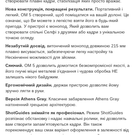
створювати плавні кадри, стабілізація яких просто вражає.
Нова конструкція, покращені результати.
Портативний і
легкий, OM 5 створений, щоб поміщатися на вашій долоні. Це
означає, що Ви можете з легкістю взяти його в будь-який
пригода. У пристрої є монопод, Який дозволить вам
створювати спільні Селфі з друзями або кадри з унікальною
точкою огляду.
Незабутній досвід.
витончений монопод довжиною 215 мм
плавно висувається, забезпечуючи легку настройку та
Нескінченні можливості для зйомки.
Сяючий.
OM 5 дозволить домогтися безкомпромісної якості, а
його гнучкі міцні металеві з'єднання і чудова обробка НЕ
залишать нікого байдужим.
Ергономічний дизайн.
держак пристрою дозволяє йому
зручно лягти в руки.
Версія Athens Gray.
Класичне забарвлення Athens Gray
натхненний грецькою архітектурою.
ShotGuides знімайте як професіонал.
Режим ShotGuides
розпізнає обстановку і надає навчальні ролики, які дозволять
вам створити запам'ятовуються кадри. Він також
порекомендує ваш смак варіант оформлення в залежності від