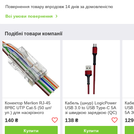
Повернення товару впродовж 14 днів за домовленістю
Всі умови повернення
Подібні товари компанії
Конектор Merlion RJ-45
Кабель (шнур) LogicPower
Кабе
8P8C UTP Cat-5 (50 шт/
USB 3.0 to USB Type-C 5A
USB 
уп.) для наскрізного
зі швидкою зарядкою (QC)
5А 3
підключення
1м
заря
140
138
129
₴
₴
Купити
Купити