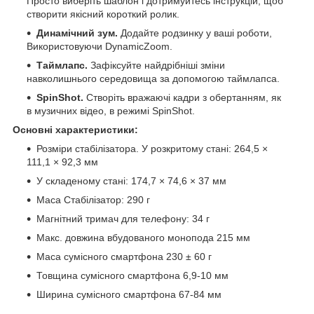
Просто виберіть шаблон і дотримуйтесь інструкцій, щоб
створити якісний короткий ролик.
Динамічний зум.
Додайте родзинку у ваші роботи,
Використовуючи DynamicZoom.
Таймлапс.
Зафіксуйте найдрібніші зміни
навколишнього середовища за допомогою таймлапса.
SpinShot.
Створіть вражаючі кадри з обертанням, як
в музичних відео, в режимі SpinShot.
Основні характеристики:
Розміри стабілізатора. У розкритому стані: 264,5 ×
111,1 × 92,3 мм
У складеному стані: 174,7 × 74,6 × 37 мм
Маса Стабілізатор: 290 г
Магнітний тримач для телефону: 34 г
Макс. довжина вбудованого монопода 215 мм
Маса сумісного смартфона 230 ± 60 г
Товщина сумісного смартфона 6,9-10 мм
Ширина сумісного смартфона 67-84 мм