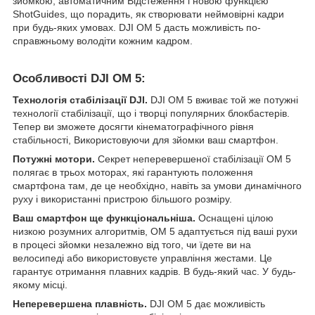
зйомкою, автоматичним Відстеження і новою функцією
ShotGuides, що порадить, як створювати неймовірні кадри
при будь-яких умовах. DJI OM 5 дасть можливість по-
справжньому володіти кожним кадром.
Особливості DJI OM 5:
Технологія стабілізації DJI.
DJI OM 5 вживає той же потужні
технології стабілізації, що і творці популярних блокбастерів.
Тепер ви зможете досягти кінематографічного рівня
стабільності, Використовуючи для зйомки ваш смартфон.
Потужні мотори.
Секрет неперевершеної стабілізації OM 5
полягає в трьох моторах, які гарантують положення
смартфона там, де це необхідно, навіть за умови динамічного
руху і використанні пристрою більшого розміру.
Ваш смартфон ще функціональніша.
Оснащені цілою
низкою розумних алгоритмів, OM 5 адаптується під ваші рухи
в процесі зйомки незалежно від того, чи їдете ви на
велосипеді або використовуєте управління жестами. Це
гарантує отримання плавних кадрів. В будь-який час. У будь-
якому місці.
Неперевершена плавність.
DJI OM 5 дає можливість