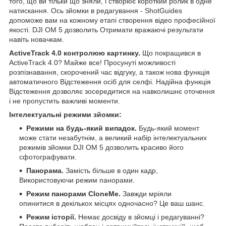
того, що ви тільки що зняли, і створює короткий ролик в одне
натискання. Ось зйомки в редагування - ShotGuides
допоможе вам на кожному етапі створення відео професійної
якості. DJI OM 5 дозволить Отримати вражаючі результати
навіть новачкам.
ActiveTrack 4.0 контролюю картинку.
Що покращився в
ActiveTrack 4.0? Майже все! Просунуті можливості
розпізнавання, скорочений час відгуку, а також нова функція
автоматичного Відстеження осіб для селфі. Надійна функція
Відстеження дозволяє зосередитися на навколишнє оточення
і не пропустить важливі моменти.
Інтелектуальні режими зйомки:
Режими на будь-який випадок.
Будь-який момент
може стати незабутнім, а великий набір інтелектуальних
режимів зйомки DJI OM 5 дозволить красиво його
сфотографувати.
Панорама.
Замість більше в один кадр,
Використовуючи режим панорами.
Режим панорами CloneMe.
Завжди мріяли
опинитися в декількох місцях одночасно? Це ваш шанс.
Режим історії.
Немає досвіду в зйомці і редагуванні?