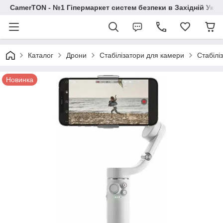
CamerTON - №1 Гіпермаркет систем безпеки в Західній Украї
Каталог
Дрони
Стабілізатори для камери
Стабілі
Новинка