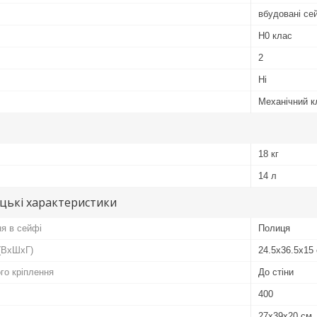
вбудовані се
Н0 клас
2
Ні
Механічний 
18 кг
14 л
цькі характеристики
ня в сейфі
Полиця
 (ВхШхГ)
24.5х36.5х15
го кріплення
До стіни
400
27х39х20 см