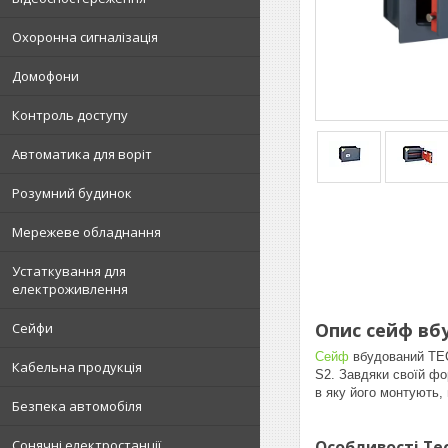
Охоронна сигналізація
Домофони
Контроль доступу
Автоматика для воріт
Розумний будинок
Мережеве обладнання
Устаткування для
електроживлення
Опис сейф вб
Сейфи
Сейф
вбудований TECH
Кабельна продукція
S2. Завдяки своїй фо
в яку його монтують,
Безпека автомобіля
Особливості Te
Сонячні електростанції