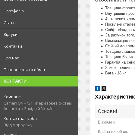
Товщина фронтал
Портфоліо
Внутрішній прос
4 сталевих хром
Статті
Посилені сталев
Сейф обладнани
Відгуки
За рахунок того
Високоміцне пол
Контакти
Стійкий до злом
Товщина лицьово
Товщина бічних 
Про нас
Гарантія на сей
Замок - ключов
Повернення та обмін
Вага - 18 кг.
КОНТАКТИ
Характеристик
CamerTON - №1 Гіпермаркет систем
безпеки в Західній Україні
Основні
Виробник
Відділ продажу
Країна виробник