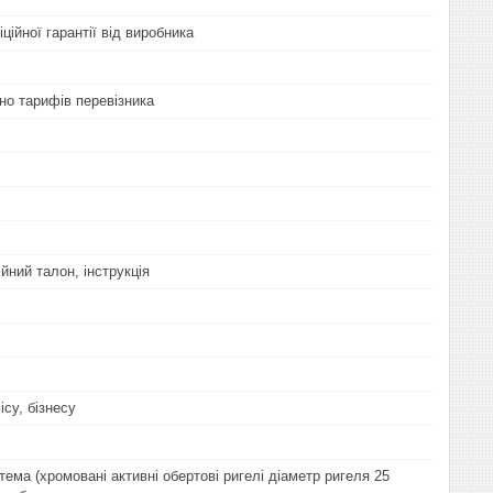
іційної гарантії від виробника
но тарифів перевізника
йний талон, інструкція
су, бізнесу
ема (хромовані активні обертові ригелі діаметр ригеля 25