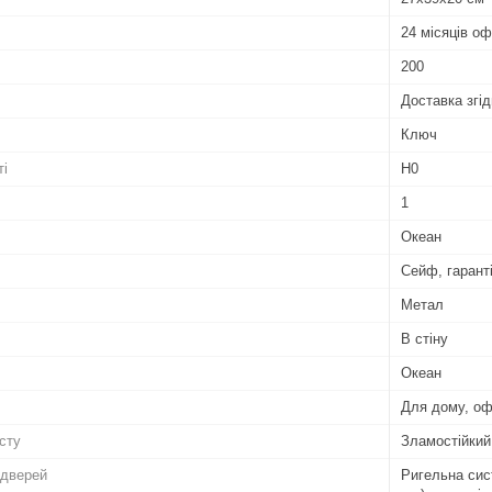
24 місяців оф
200
Доставка згід
Ключ
ті
Н0
1
Океан
Сейф, гаранті
Метал
В стіну
Океан
Для дому, офі
сту
Зламостійкий
 дверей
Ригельна сист