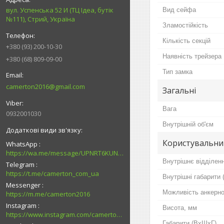
вул. Успенська 52 И (ТЦ Ідеа, бутік
Вид сейфа
№111), Стрий, Україна
Зламостійкість
Кількість секцій
+380 (93) 200-10-30
Наявність трейзера
+380 (68) 809-09-00
Тип замка
camerton2016@gmail.com
Загальні
Вага
0932001030
Внутрішній об'єм
Користувальни
WhatsApp
https://wa.me/message/UPNRT6KUNTSOH1
Внутрішнє відділен
Telegram
https://t.me/camerton_com_ua
Внутрішні габарити
Messenger
Можливість анкерно
https://m.me/camerton2016
Instagram
Висота, мм
https://www.instagram.com/camerton.com.ua
Габарити (ВхШхГ)