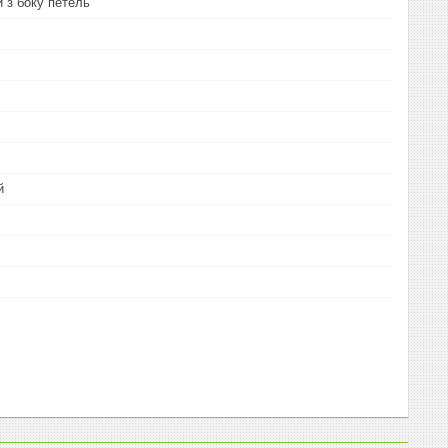
и з боку петель
й