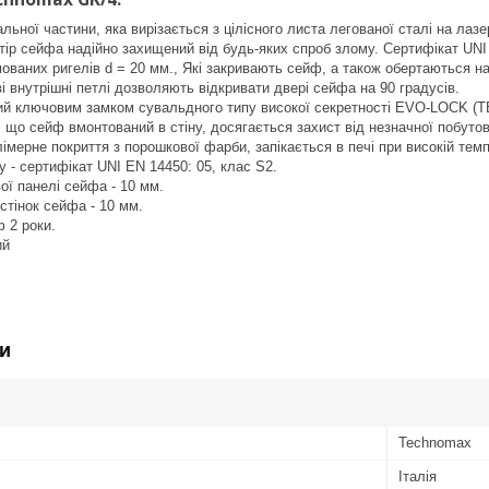
ьної частини, яка вирізається з цілісного листа легованої сталі на лазерн
тір сейфа надійно захищений від будь-яких спроб злому. Сертифікат UNI
ованих ригелів d = 20 мм., Які закривають сейф, а також обертаються н
і внутрішні петлі дозволяють відкривати двері сейфа на 90 градусів.
й ключовим замком сувальдного типу високої секретності EVO-LOCK (T
, що сейф вмонтований в стіну, досягається захист від незначної побутов
імерне покриття з порошкової фарби, запікається в печі при високій темп
у - сертифікат UNI EN 14450: 05, клас S2.
ї панелі сейфа - 10 мм.
стінок сейфа - 10 мм.
ф 2 роки.
ий
и
Technomax
Італія