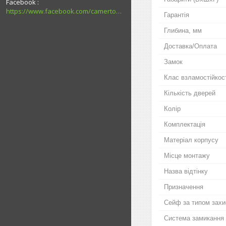
Facebook
https://www.facebook.com/camerton2016
Гарантія
Глибина, мм
Доставка/Оплата
Замок
Клас взламостійкос
Кількість дверей
Колір
Комплектація
Матеріал корпусу
Місце монтажу
Назва відтінку
Призначення
Сейф за типом захи
Система замикання