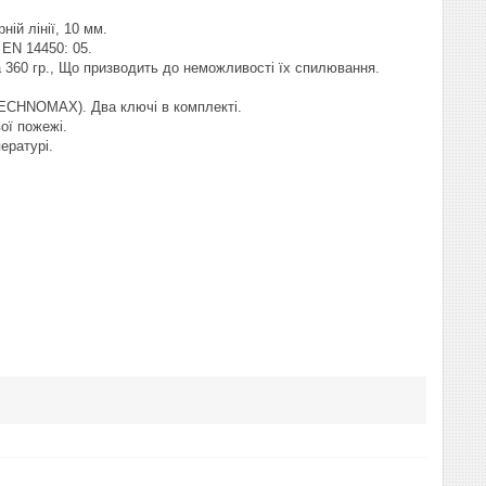
ій лінії, 10 мм.
 EN 14450: 05.
а 360 гр., Що призводить до неможливості їх спилювання.
ECHNOMAX). Два ключі в комплекті.
ої пожежі.
ературі.