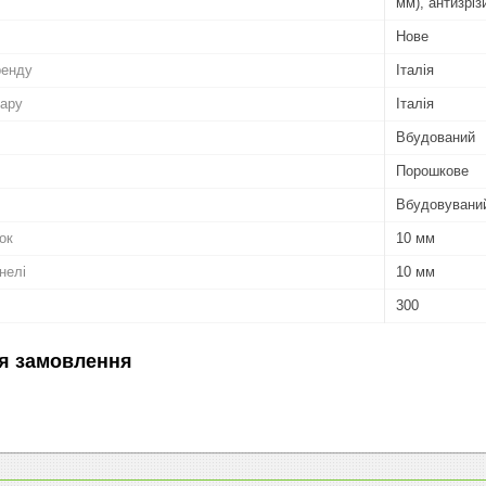
мм), антизріз
Нове
ренду
Італія
вару
Італія
Вбудований
Порошкове
Вбудовувани
ок
10 мм
нелі
10 мм
300
я замовлення