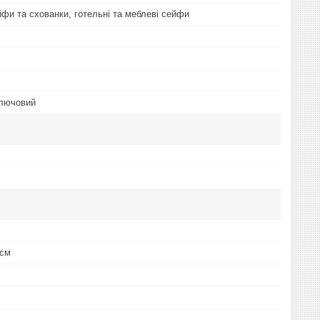
йфи та схованки, готельні та меблеві сейфи
ключовий
 см