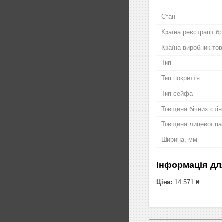
Стан
Країна реєстрації б
Країна-виробник то
Тип
Тип покриття
Тип сейфа
Товщина бічних стін
Товщина лицевої па
Ширина, мм
Інформація дл
Ціна:
14 571 ₴