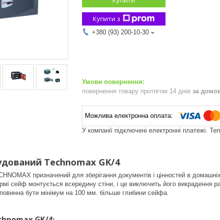
Купити з
+380 (93) 200-10-30
повернення товару протягом 14 днів
за домо
У компанії підключені електронні платежі. Те
удований Technomax GK/4
NOMAX призначений для зберігання документів і цінностей в домашніх у
рмі сейф монтується всередину стіни, і це виключить його викрадення ра
 повинна бути мінімум на 100 мм. більше глибини сейфа.
chnomax GK/4: