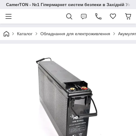
CamerTON - №1 Гіпермаркет систем безпеки в Західній Украї
Каталог
Обладнання для електроживлення
Акумуля