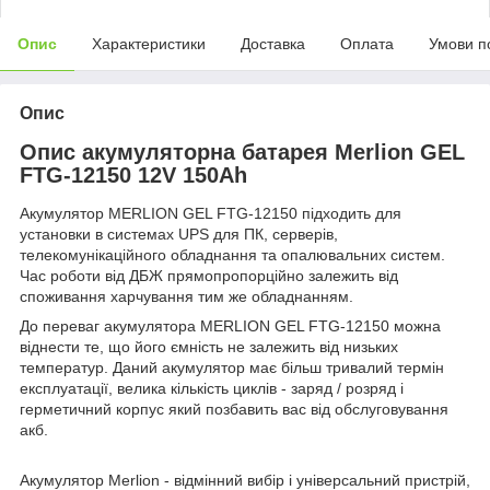
Опис
Характеристики
Доставка
Оплата
Умови п
Опис
Опис акумуляторна батарея Merlion GEL
FTG-12150 12V 150Ah
Акумулятор MERLION GEL FTG-12150 підходить для
установки в системах UPS для ПК, серверів,
телекомунікаційного обладнання та опалювальних систем.
Час роботи від ДБЖ прямопропорційно залежить від
споживання харчування тим же обладнанням.
До переваг акумулятора MERLION GEL FTG-12150 можна
віднести те, що його ємність не залежить від низьких
температур. Даний акумулятор має більш тривалий термін
експлуатації, велика кількість циклів - заряд / розряд і
герметичний корпус який позбавить вас від обслуговування
акб.
Акумулятор Merlion - відмінний вибір і універсальний пристрій,