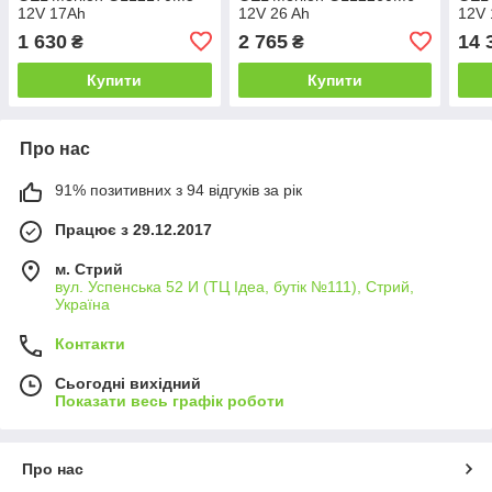
12V 17Ah
12V 26 Ah
12V 
1 630
2 765
14 
₴
₴
Купити
Купити
Про нас
91% позитивних з 94 відгуків за рік
Працює з 29.12.2017
м. Стрий
вул. Успенська 52 И (ТЦ Ідеа, бутік №111), Стрий,
Україна
Контакти
Сьогодні вихідний
Показати весь графік роботи
Про нас