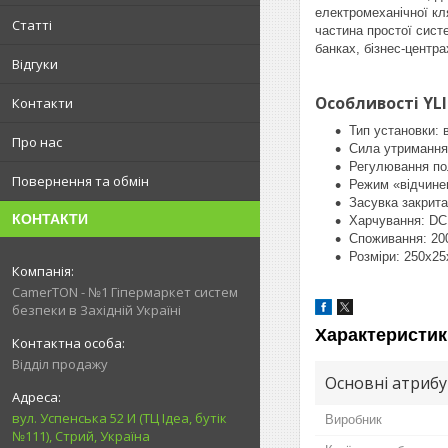
електромеханічної кл
Статті
частина простої сист
банках, бізнес-центра
Відгуки
Особливості YLI 
Контакти
Тип установки: 
Про нас
Сила утримання:
Регулювання по
Повернення та обмін
Режим «відчинен
Засувка закрита
КОНТАКТИ
Харчування: D
Споживання: 2
Розміри: 250х2
CamerTON - №1 Гіпермаркет систем
безпеки в Західній Україні
Характеристик
Відділ продажу
Основні атриб
вул. Успенська 52 И (ТЦ Ідеа, бутік
Виробник
№111), Стрий, Україна