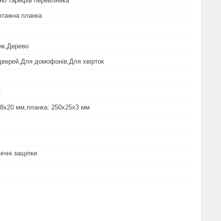
но тарифів перевізника
нтажна планка
ик,Дерево
дверей,Для домофонів,Для хвірток
C
28х20 мм,планка: 250х25х3 мм
ічні защіпки