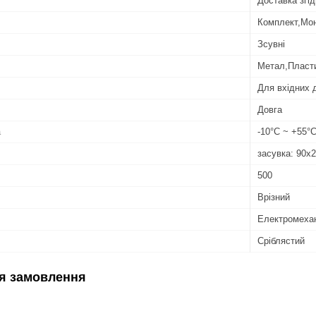
Доставка згід
Комплект,Мо
Зсувні
Метал,Пласт
Для вхідних 
Довга
а
-10°C ~ +55°
засувка: 90х
500
Врізний
Електромехан
Сріблястий
я замовлення