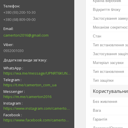
Країна виробник
Відкриття блоку
+380 (93) 200-10-30
Застосування замку
+380 (68) 809-09-00
Механізм секретнос
camerton2016@gmail.com
Стан
Тип встановлення з
0932001030
Застосування защіп
Матеріал засувки
WhatsApp
Тип встановлення
https://wa.me/message/UPNRT6KUNTSOH1
Telegram
Тип защіпки
https://t.me/camerton_com_ua
Користувальни
Messenger
https://m.me/camerton2016
Без живлення
Instagram
https://www.instagram.com/camerton.com.ua
Вага
Facebook
Гарантія
https://www.facebook.com/camerton2016