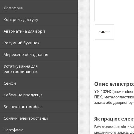
Домофони
Контроль доступу
Автоматика для воріт
Розумний будинок
Мережеве обладнання
Устаткування для
електроживлення
Опис електроз
Сейфи
YS-132NC(power close
Кабельна продукція
ПВХ, металопластиков
замка або дверної ру
Безпека автомобіля
Як працює елек
Сонячні електростанції
Без живлення від пр
Портфоліо
механічного замка, д