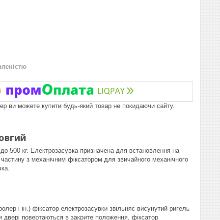
вленістю
пер ви можете купити будь-який товар не покидаючи сайту.
довгий
до 500 кг. Електрозасувка призначена для встановлення на
 частину з механічним фіксатором для звичайного механічного
чка.
ролер і ін.) фіксатор електрозасувки звільняє висунутий ригель
ли двері повертаються в закрите положення, фіксатор