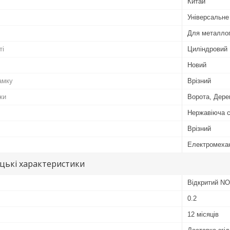
Китай
Універсальне
Для металлоп
ті
Циліндровий
Новий
амку
Врізний
ки
Ворота, Дерев
Нержавіюча 
Врізний
Електромеха
цькі характеристики
Відкритий NO
0.2
12 місяців