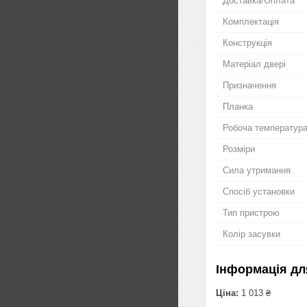
Доставка/Оплата
Комплектація
Конструкція
Матеріал двері
Призначення
Планка
Робоча температур
Розміри
Сила утримання
Спосіб установки
Тип пристрою
Колір засувки
Інформація дл
Ціна:
1 013 ₴