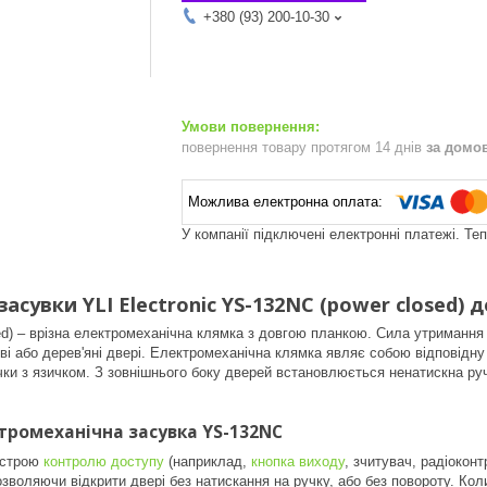
+380 (93) 200-10-30
повернення товару протягом 14 днів
за домо
У компанії підключені електронні платежі. Те
асувки YLI Electronic YS-132NC (power closed) 
d) – врізна електромеханічна клямка з довгою планкою. Сила утримання 
і або дерев'яні двері. Електромеханічна клямка являє собою відповідну
чки з язичком. З зовнішнього боку дверей встановлюється ненатискна ру
тромеханічна засувка YS-132NC
истрою
контролю доступу
(наприклад,
кнопка виходу
, зчитувач, радіоконт
озволяючи відкрити двері без натискання на ручку, або без повороту. Ко