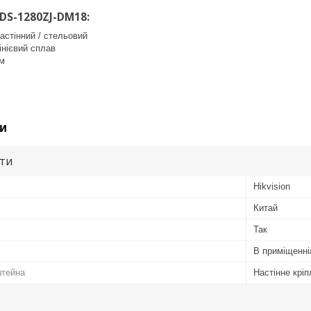
DS-1280ZJ-DM18:
настінний / стельовий
інієвий сплав
мм
и
ути
Hikvision
Китай
Так
В приміщенні
штейна
Настінне крі