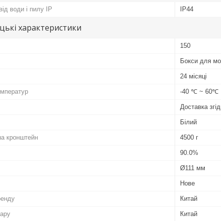
ід води і пилу IP
IP44
цькі характеристики
150
Бокси для м
24 місяці
емператур
-40 ℃ ~ 60℃
Доставка згід
Білий
на кронштейн
4500 г
90.0%
Ø111 мм
Нове
ренду
Китай
вару
Китай