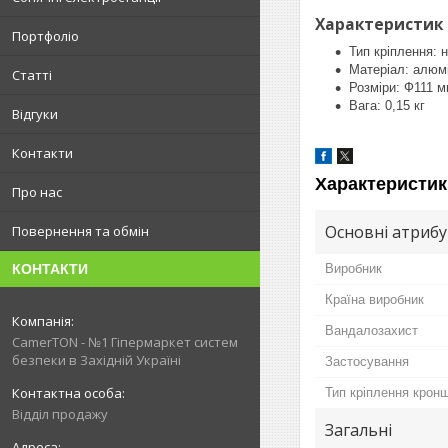
Характеристик 
Портфоліо
Тип кріплення: 
Матеріал: алюм
Статті
Розміри: Ф111 
Вага: 0,15 кг
Відгуки
Контакти
Характеристик
Про нас
Основні атриб
Повернення та обмін
Виробник
КОНТАКТИ
Країна виробник
Вандалозахист
CamerTON - №1 Гіпермаркет систем
безпеки в Західній Україні
Застосування
Тип кріплення крон
Відділ продажу
Загальні