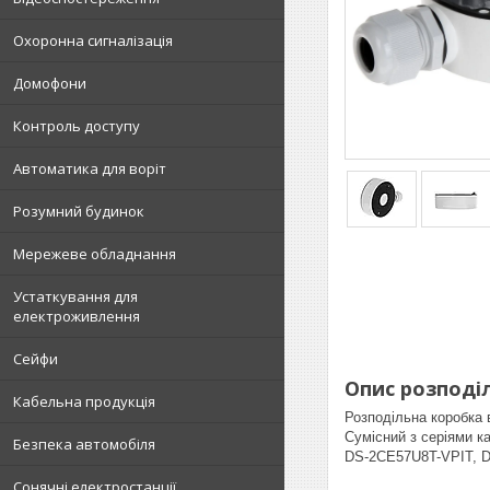
Охоронна сигналізація
Домофони
Контроль доступу
Автоматика для воріт
Розумний будинок
Мережеве обладнання
Устаткування для
електроживлення
Сейфи
Опис розподіл
Кабельна продукція
Розподільна коробка
Сумісний з серіями 
Безпека автомобіля
DS-2CE57U8T-VPIT, 
Сонячні електростанції