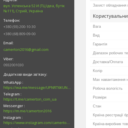
Захист обладнання в
вул. Успенська 52 И (ТЦ Ідеа, бутік
№111), Стрий, Україна
Користувальни
+380 (93) 200-10-30
Вага
+380 (68) 809-09-00
Вид
Гарантія
camerton2016@gmail.com
Діапазон робочих т
Доставка/Оплата
0932001030
Колір
Мах навантаження 
WhatsApp
https://wa.me/message/UPNRT6KUNTSOH1
Робоча вологість
Telegram
Розміри
https://t.me/camerton_com_ua
Messenger
Стан
https://m.me/camerton2016
Країна реєстрації б
Instagram
https://www.instagram.com/camerton.com.ua
Країна-виробник то