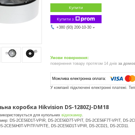
Купити
Купити з
+380 (93) 200-10-30
повернення товару протягом 14 днів
за домо
У компанії підключені електронні платежі. Те
ьна коробка Hikvision DS-1280ZJ-DM18
 використовується для купольних
відеокамер
.
камер: DS-2CE56D1T-VPIR, DS-2CE56D7T-VPIT, DS-2CE56F7T-VPIT, DS-2C
DS-2CE56H0T-VPITF/VPITE, DS-2CE56D1T-VPIR, DS-2CD21, DS-2CD11.