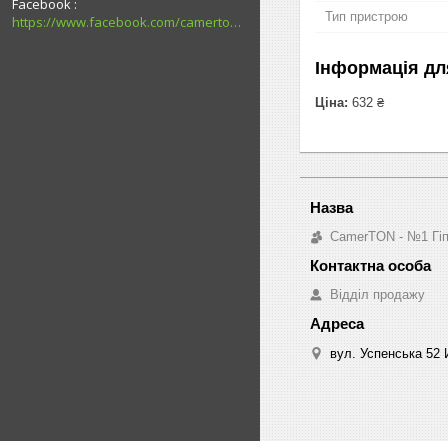
Facebook
Тип пристрою
https://www.facebook.com/camerton2016
Інформація дл
Ціна:
632 ₴
CamerTON - №1 Гіпе
Відділ продажу
вул. Успенська 52 И