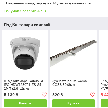
Повернення товару впродовж 14 днів за домовленістю
Всі умови повернення
Подібні товари компанії
IP відеокамера Dahua DH-
Зубчаста рейка Came
IP-в
IPC-HDW1230T1-ZS-S5
CGZS 30х8мм
Prov
2МП (2.8-12мм)
MVF 
5 130
520
5 4
₴
₴
Купити
Купити