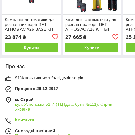
Комплект автоматики для
Комплект автоматики для
Комп
розпашних воріт BFT
розпашних воріт BFT
розп
ATHOS AC A25 BASE KIT
ATHOS AC A25 KIT full
ATH
23 874
27 665
25 
₴
₴
Купити
Купити
Про нас
91% позитивних з 94 відгуків за рік
Працює з 29.12.2017
м. Стрий
вул. Успенська 52 И (ТЦ Ідеа, бутік №111), Стрий,
Україна
Контакти
Сьогодні вихідний