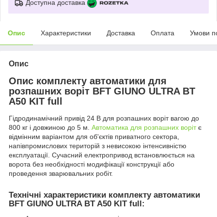
Доступна доставка
Опис
Характеристики
Доставка
Оплата
Умови п
Опис
Опис комплекту автоматики для
розпашних воріт BFT GIUNO ULTRA BT
A50 KIT full
Гідродинамічний привід 24 В для розпашних воріт вагою до
800 кг і довжиною до 5 м.
Автоматика для розпашних воріт
є
відмінним варіантом для об'єктів приватного сектора,
напівпромислових територій з невисокою інтенсивністю
експлуатації. Сучасний електропривод встановлюється на
ворота без необхідності модифікації конструкції або
проведення зварювальних робіт.
Технічні характеристики комплекту автоматики
BFT GIUNO ULTRA BT A50 KIT full: