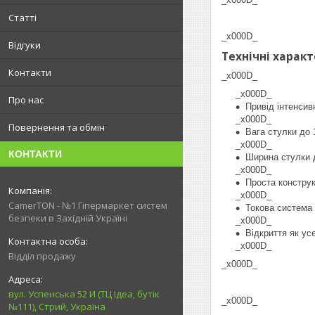
Статті
_x000D_
Відгуки
Технічні харак
Контакти
_x000D_
_x000D_
Про нас
Привід інтенсив
_x000D_
Повернення та обмін
Вага стулки до 
_x000D_
КОНТАКТИ
Ширина стулки д
_x000D_
Проста конструк
_x000D_
CamerTON - №1 Гіпермаркет систем
Токова система
безпеки в Західній Україні
_x000D_
Відкриття як усе
_x000D_
Відділ продажу
_x000D_
вул. Успенська 52 И (ТЦ Ідеа, бутік
_x000D_
№111), Стрий, Україна