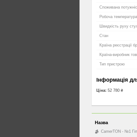
Споживана потужні
Робоча температур
Швидкість руху сту
Стан
Країна реєстрації б
Країна-виробник то
Тип пристрою
Інформація дл
Ціна:
52 780 ₴
CamerTON - №1 Гіпе