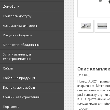
Домофони
Контроль доступу
Автоматика для воріт
Розумний будинок
Мережеве обладнання
Устаткування для
електроживлення
Опис комплек
Сейфи
_x000D_
Кабельна продукція
Привід А5024 признач
закривання. Може вст
Безпека автомобіля
спеціальним покриття
разі контакту стулки
Сонячні електростанції
KLED. Дистанційне ке
налаштувати для відк
Портфоліо
_x000D_