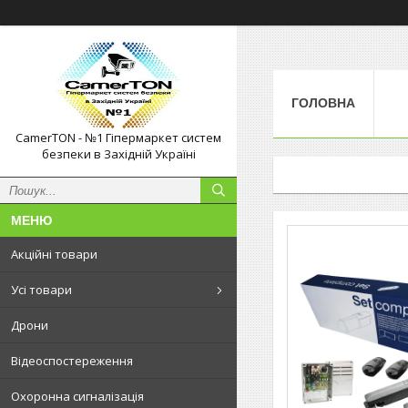
ГОЛОВНА
CamerTON - №1 Гіпермаркет систем
безпеки в Західній Україні
Акційні товари
Усі товари
Дрони
Відеоспостереження
Охоронна сигналізація