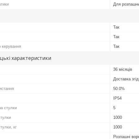
атики
Для розпашни
Так
Так
о керування
Так
цькі характеристики
36 місяців
Доставка згід
истання
50.0%
IP54
а стулки
5
стулки
1000
тулки, кг
1000
Розпашні вор