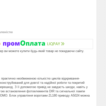
вленістю
пер ви можете купити будь-який товар не покидаючи сайту.
 практично необмеженою кількістю циклів відкривання-
конструйований для довгої та надійної роботи та покритий
решкод. З її допомогою привід не завдасть шкоди, навіть у
огою встановлення фотоелементів DIR та сигнальної лампи
 ATOMO. Блок управління воротами ZL180 приводу A5024 можна