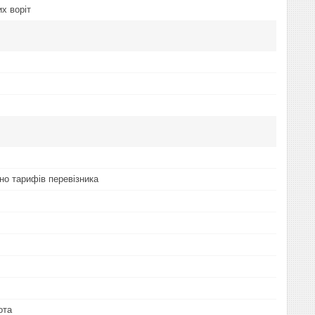
х воріт
но тарифів перевізника
ота