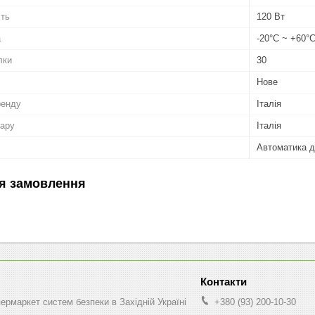
сть
120 Вт
а
-20°C ~ +60°
лки
30
Нове
ренду
Італія
вару
Італія
Автоматика д
я замовлення
рмаркет систем безпеки в Західній Україні
+380 (93) 200-10-30