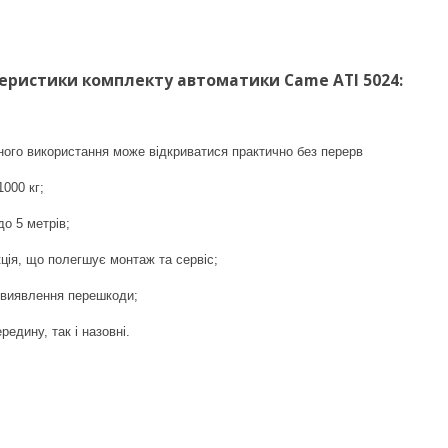
теристики комплекту автоматики Came ATI 5024:
ного використання може відкриватися практично без перерв
1000 кг;
о 5 метрів;
ція, що полегшує монтаж та сервіс;
 виявлення перешкоди;
редину, так і назовні.