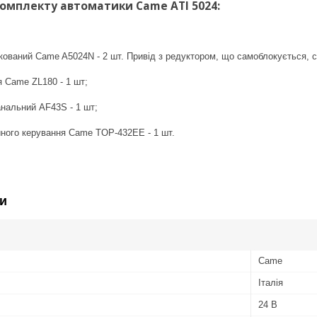
омплекту автоматики Came ATI 5024:
кований Came A5024N - 2 шт. Привід з редуктором, що самоблокується, 
 Came ZL180 - 1 шт;
нальний AF43S - 1 шт;
йного керування Came TOP-432EE - 1 шт.
и
Came
Італія
24 В