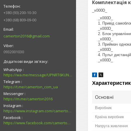
Комплектація к
_x000D_
+380 (93) 200-10-30
_x000D_
+380 (68) 809-09-00
Привід самобло
_x000D_
Блок управління
camerton2016@gmail.com
_x000D_
Приймач однока
_x000D_
0932001030
Пульт дистанці
_x000D_
WhatsApp
https://wa.me/message/UPNRT6KUNTSOH1
Telegram
Характеристик
https://t.me/camerton_com_ua
Messenger
Основні
https://m.me/camerton2016
Instagram
Виробник
https://www.instagram.com/camerton.com.ua
Країна виробник
Facebook
https://www.facebook.com/camerton2016
Напруга живлення