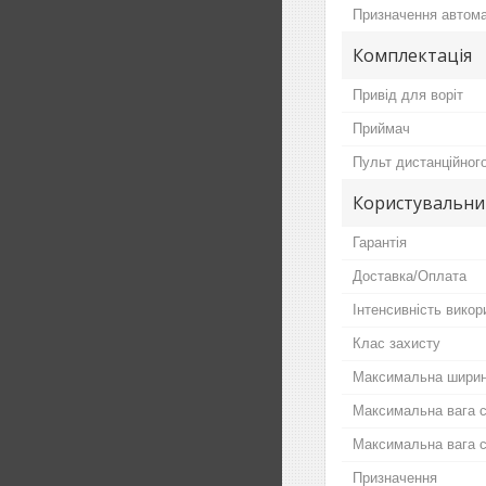
Призначення автом
Комплектація
Привід для воріт
Приймач
Пульт дистанційног
Користувальни
Гарантія
Доставка/Оплата
Інтенсивність викор
Клас захисту
Максимальна ширин
Максимальна вага 
Максимальна вага с
Призначення