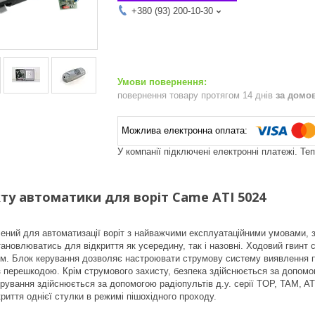
+380 (93) 200-10-30
повернення товару протягом 14 днів
за домо
У компанії підключені електронні платежі. Те
ту автоматики для воріт Came ATI 5024
ений для автоматизації воріт з найважчими експлуатаційними умовами, з
ановлюватись для відкриття як усередину, так і назовні. Ходовий гвинт с
м. Блок керування дозволяє настроювати струмову систему виявлення пе
 з перешкодою. Крім струмового захисту, безпека здійснюється за допом
рування здійснюється за допомогою радіопультів д.у. серії TOP, TAM,
риття однієї стулки в режимі пішохідного проходу.