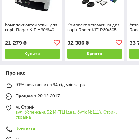
Комплект автоматики для
Комплект автоматики для
Авто
воріт Roger KIT H30/640
воріт Roger KIT R30/805
Roge
21 279
32 386
33 
₴
₴
Купити
Купити
Про нас
91% позитивних з 94 відгуків за рік
Працює з 29.12.2017
м. Стрий
вул. Успенська 52 И (ТЦ Ідеа, бутік №111), Стрий,
Україна
Контакти