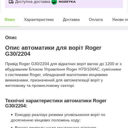
Доступна доставка
Опис
Характеристики
Доставка
Оплата
Умови п
Опис
Опис автоматики для воріт Roger
G30/2204
Привід Roger G30/2204 для відкатних воріт вагою до 1200 кг з
вбудованим Блоком Управління Roger H70/104AC, сумісними
з системами Roger, обладнаний магнітними кінцевими
вимикачами, призначений для автоматизації воріт у
житловому та промисловому секторі.
Технічні характеристики автоматики Roger
G30/2204:
Енкодер реалізує режими уповільнення воріт по
досягненню кінцевих положень ходу;
Висота приводу щодо монтажного підстави