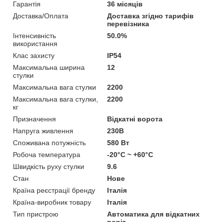
Гарантія
36 місяців
Доставка/Оплата
Доставка згідно тарифів
перевізника
Інтенсивність
50.0%
використання
Клас захисту
IP54
Максимальна ширина
12
стулки
Максимальна вага стулки
2200
Максимальна вага стулки,
2200
кг
Призначення
Відкатні ворота
Напруга живлення
230В
Споживана потужність
580 Вт
Робоча температура
-20°C ~ +60°C
Швидкість руху стулки
9.6
Стан
Нове
Країна реєстрації бренду
Італія
Країна-виробник товару
Італія
Тип пристрою
Автоматика для відкатних
воріт