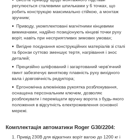
регулюється сталевими шпильками у 6 точках, що
робить конструкцію максимально стійкою, а монтаж
зручним;
Приводу, укомплектовані магнітними кінцевими
вимикачами, надійно позиціонують кінцеві точки руху
воріт, навіть при несприятливих зимових умовах;
Вигідне поєднання конструкційних матеріалів зі сталі
та бронзи суттєво зменшує тертя, нагрівання і знос
деталей;
Прецизійно шліфований і загартований черв'ячний
гвинт забезпечує виняткову плавність руху вихідного
вала і довговічність редуктора;
Ергономічна алюмінієва рукоятка розблокування,
оснащена персональним ключем, дозволяє
розблокувати і переміщати вручну ворота з будь-якого
положення в відсутність електроживлення основної
мережі.
Комплектація автоматики Roger G30/2204:
Привід 230В для відкатних воріт вагою до 1200 кг і