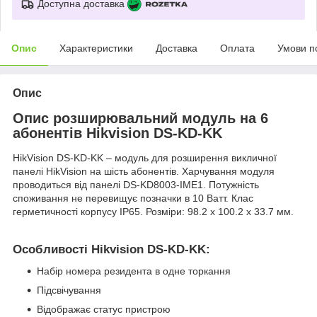
Доступна доставка
Опис
Характеристики
Доставка
Оплата
Умови п
Опис
Опис розширювальний модуль на 6
абонентів Hikvision DS-KD-KK
HikVision DS-KD-KK – модуль для розширення викличної
панелі HikVision на шість абонентів. Харчування модуля
проводиться від панелі DS-KD8003-IME1. Потужність
споживання не перевищує позначки в 10 Ватт. Клас
герметичності корпусу IP65. Розміри: 98.2 х 100.2 х 33.7 мм.
Особливості Hikvision DS-KD-KK:
Набір номера резидента в одне торкання
Підсвічування
Відображає статус пристрою