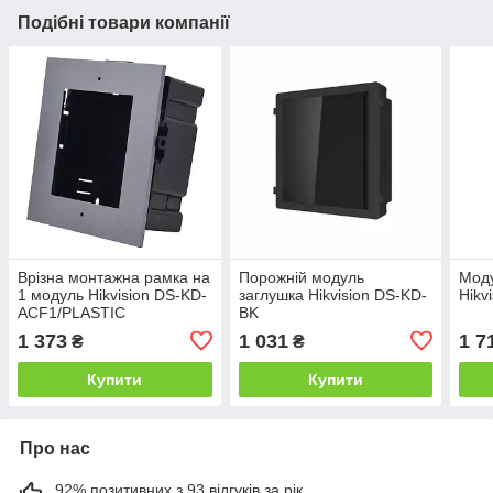
Подібні товари компанії
Врізна монтажна рамка на
Порожній модуль
Моду
1 модуль Hikvision DS-KD-
заглушка Hikvision DS-KD-
Hikv
ACF1/PLASTIC
BK
1 373
1 031
1 7
₴
₴
Купити
Купити
Про нас
92% позитивних з 93 відгуків за рік