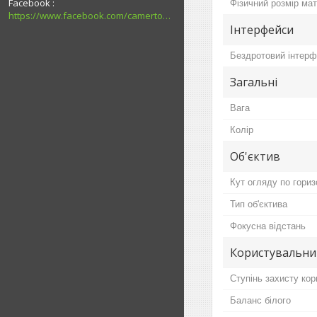
Facebook
Фізичний розмір мат
https://www.facebook.com/camerton2016
Інтерфейси
Бездротовий інтер
Загальні
Вага
Колір
Об'єктив
Кут огляду по гориз
Тип об'єктива
Фокусна відстань
Користувальни
Ступінь захисту ко
Баланс білого