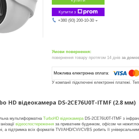
Купити з
+380 (93) 200-10-30
повернення товару протягом 14 днів
за домо
У компанії підключені електронні платежі. Те
bo HD відеокамера DS-2CE76U0T-ITMF (2.8 мм)
ельна мультиформатна
TurboHD відеокамера
DS-2CE76U0T-ITMF з інфрачер
анізації
відеоспостереження
за приватним будинком, офісом чи нежитло
і, а підтримка всіх форматів TVI/AHD/CVI/CVBS робить її універсальним