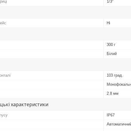
риці
1/3"
фейс
Ні
300 г
Білий
онталі
103 град.
Монофокаль
2.8 мм
цькі характеристики
рпусу
IP67
Автоматични