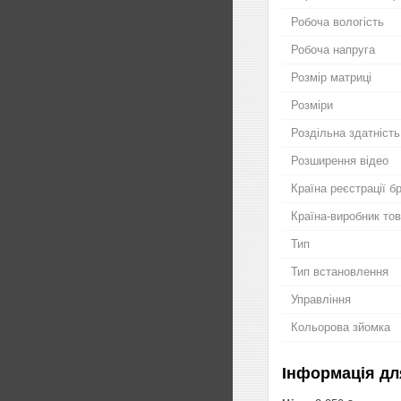
Робоча вологість
Робоча напруга
Розмір матриці
Розміри
Роздільна здатність
Розширення відео
Країна реєстрації б
Країна-виробник то
Тип
Тип встановлення
Управління
Кольорова зйомка
Інформація дл