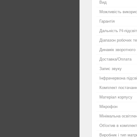
Вид
Можливість викорис
Гарантія
Дальність ІЧ-підсві
Діапазон робочих т
Динамік зворотного 
Доставка/Оплата
Запис звуку
Інфрачервона підсв
Комплект постачан
Матеріал корпусу
Мікрофон
Мінімальна освітлен
Об'єктив в комплект
Виробник і тип матр