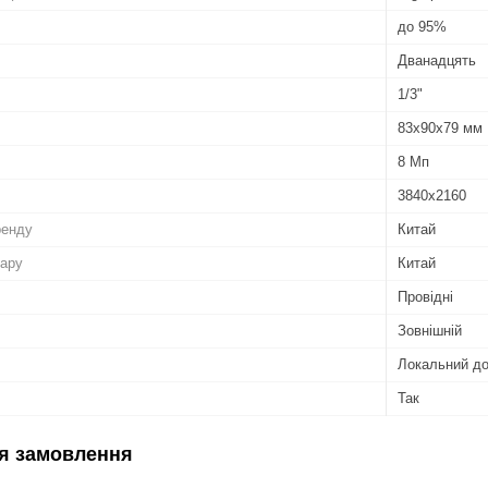
до 95%
Дванадцять
1/3"
83х90х79 мм
8 Мп
3840x2160
ренду
Китай
вару
Китай
Провідні
Зовнішній
Локальний д
Так
я замовлення