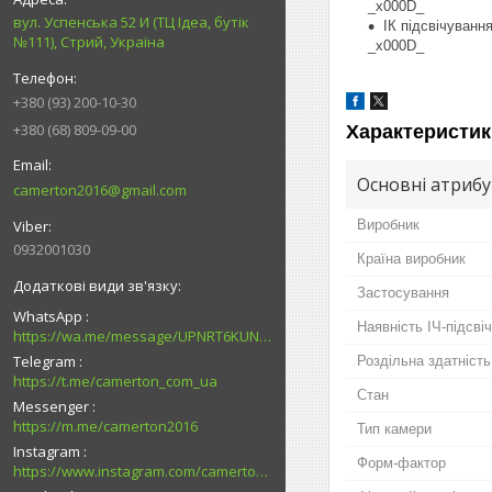
_x000D_
вул. Успенська 52 И (ТЦ Ідеа, бутік
ІК підсвічування
№111), Стрий, Україна
_x000D_
+380 (93) 200-10-30
+380 (68) 809-09-00
Характеристик
Основні атриб
camerton2016@gmail.com
Виробник
0932001030
Країна виробник
Застосування
WhatsApp
Наявність ІЧ-підсві
https://wa.me/message/UPNRT6KUNTSOH1
Telegram
Роздільна здатність
https://t.me/camerton_com_ua
Стан
Messenger
https://m.me/camerton2016
Тип камери
Instagram
Форм-фактор
https://www.instagram.com/camerton.com.ua