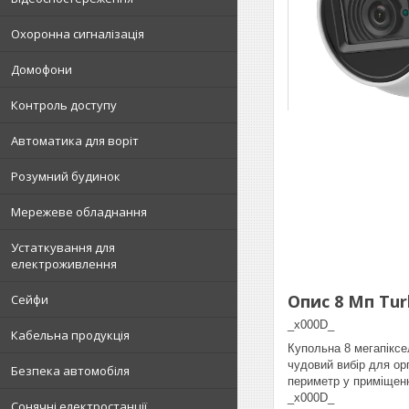
Охоронна сигналізація
Домофони
Контроль доступу
Автоматика для воріт
Розумний будинок
Мережеве обладнання
Устаткування для
електроживлення
Опис 8 Мп Tur
Сейфи
_x000D_
Кабельна продукція
Купольна 8 мегапікс
чудовий вибір для орг
Безпека автомобіля
периметр у приміщенн
_x000D_
Сонячні електростанції