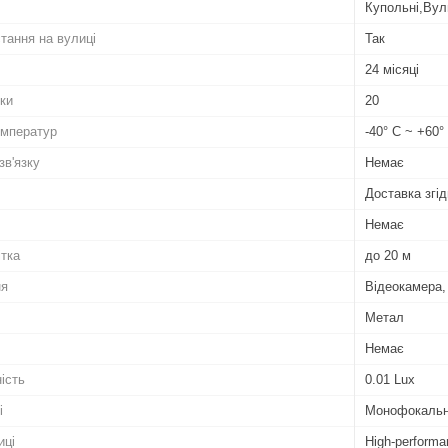
Купольні,Вул
тання на вулиці
Так
24 місяці
тки
20
емператур
-40° C ~ +60°
зв'язку
Немає
Доставка згід
Немає
ітка
до 20 м
ня
Відеокамера,
Метал
Немає
ість
0.01 Lux
і
Монофокаль
иці
High-perform