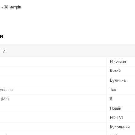
 - 30 метрів
и
ути
Hikvision
Китай
Вулична
чування
Так
 (Мп)
8
Новий
HD-TVI
Купольний