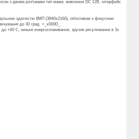
 кіски з двома роз'ємами тип мама: живлення DC 12В, інтерфейс
здільною здатністю 8МП (3840х2160), об'єктивом з фокусною
 підсвічування до 30 град. >_x000D_
C до +60 C, низьке енергоспоживання, зручне регулювання в 3х