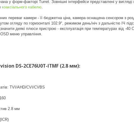
ана у форм-факторі Turret. Зовнішні інтерфейси представлені у вигляді
я
коаксіального кабелю
.
них переваг камери - її бюджетна ціна, камера оснащена сенсором з ро
кутом огляду по горизонталі 102.9°, режимом день/ніч з дальністю ІЧ
значити деякі плюси пристрою - експлуатація при температурах від -40 
ь OSD меню управління.
vision DS-2CE76U0T-ITMF (2.8 мм):
атів: TVI/AHD/CVI/CVBS
160
ктив 2.8 мм
(ICR)