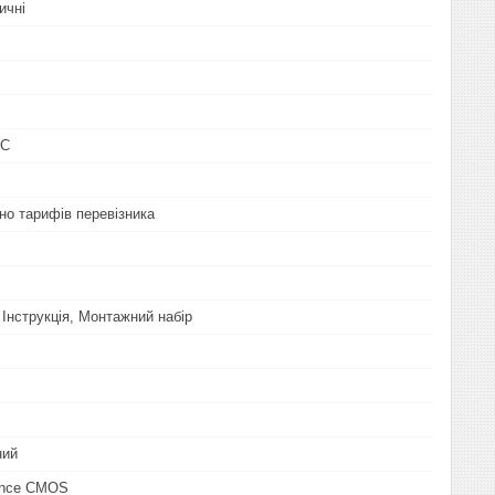
ичні
 C
но тарифів перевізника
 Інструкція, Монтажний набір
ний
ance CMOS