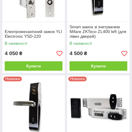
Smart замок зі зчитувачем
Електромеханічний замок YLI
Mifare ZKTeco ZL400 left (для
Electronic YSD-220
лівих дверей)
В наявності
В наявності
4 050
4 500
₴
₴
Купити
Купити
Новинка
Новинка