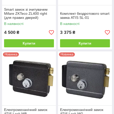
Smart замок зі зчитувачем
Mifare ZKTeco ZL400 right
Комплект бездротового smart
(для правих дверей)
замка ATIS SL-01
В наявності
В наявності
4 500
3 375
₴
₴
Купити
Купити
Новинка
Новинка
Електромеханічний замок
Електромеханічний замок
ATIS Lock MB
ATIS Lock MG