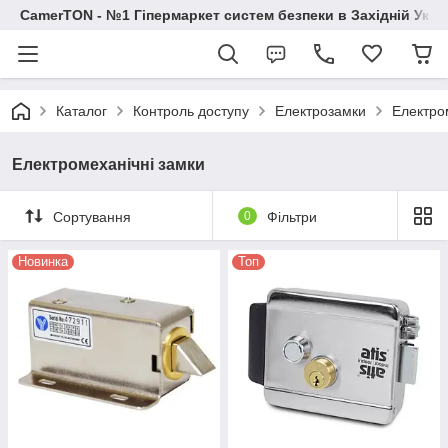
CamerTON - №1 Гіпермаркет систем безпеки в Західній Украї
Каталог
Контроль доступу
Електрозамки
Електро
Електромеханічні замки
Сортування
0
Фільтри
Новинка
Топ