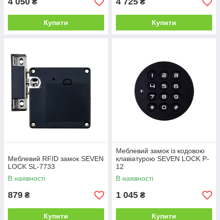
4 050
4 725
₴
₴
Купити
Купити
Меблевий замок із кодовою
Меблевий RFID замок SEVEN
клавіатурою SEVEN LOCK P-
LOCK SL-7733
12
В наявності
В наявності
879
1 045
₴
₴
Купити
Купити