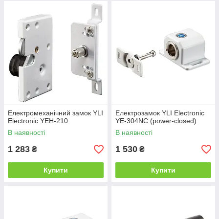
Електромеханічний замок YLI
Електрозамок YLI Electronic
Electronic YEH-210
YE-304NC (power-closed)
В наявності
В наявності
1 283
1 530
₴
₴
Купити
Купити