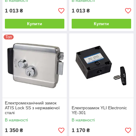
В наявності
В наявності
1 013
1 013
₴
₴
Купити
Купити
Топ
Електромеханічний замок
ATIS Lock SS з нержавіючої
Електрозамок YLI Electronic
сталі
YE-301
В наявності
В наявності
1 350
1 170
₴
₴