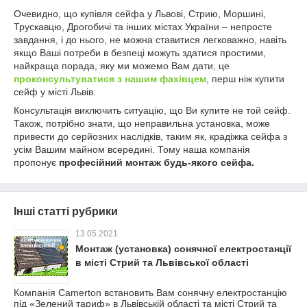
Очевидно, що купівля сейфа у Львові, Стрию, Моршині,
Трускавцю, Дрогобичі та інших містах України – непросте
завдання, і до нього, не можна ставитися легковажно, навіть
якщо Ваші потреби в безпеці можуть здатися простими,
найкраща порада, яку ми можемо Вам дати, це
проконсультуватися з нашим фахівцем
, перш ніж купити
сейф у місті Львів.
Консультація виключить ситуацію, що Ви купите не той сейф.
Також, потрібно знати, що неправильна установка, може
привести до серйозних наслідків, таким як, крадіжка сейфа з
усім Вашим майном всередині. Тому наша компанія
пропонує
професійний монтаж будь-якого сейфа.
Інші статті рубрики
13.05.2021
Монтаж (установка) сонячної електростанції
в місті Стрий та Львівської області
Компанія Camerton встановить Вам сонячну електростанцію
під «Зелений тариф» в Львівській області та місті Стрий та