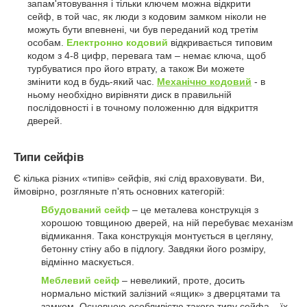
запам'ятовування і тільки ключем можна відкрити
сейф, в той час, як люди з кодовим замком ніколи не
можуть бути впевнені, чи був переданий код третім
особам.
Електронно кодовий
відкривається типовим
кодом з 4-8 цифр, перевага там – немає ключа, щоб
турбуватися про його втрату, а також Ви можете
змінити код в будь-який час.
Механічно кодовий
- в
ньому необхідно вирівняти диск в правильній
послідовності і в точному положенню для відкриття
дверей.
Типи сейфів
Є кілька різних «типів» сейфів, які слід враховувати. Ви,
ймовірно, розгляньте п'ять основних категорій:
Вбудований сейф
– це металева конструкція з
хорошою товщиною дверей, на ній перебуває механізм
відмикання. Така конструкція монтується в цегляну,
бетонну стіну або в підлогу. Завдяки його розміру,
відмінно маскується.
Меблевий сейф
– невеликий, проте, досить
нормально місткий залізний «ящик» з дверцятами та
замком. Основною особливістю такого типу сейфа – їх