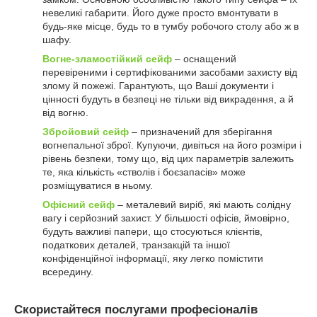
невеликі габарити. Його дуже просто вмонтувати в
будь-яке місце, будь то в тумбу робочого столу або ж в
шафу.
Вогне-зламостійкий сейф
– оснащений
перевіреними і сертифікованими засобами захисту від
злому й пожежі. Гарантують, що Ваші документи і
цінності будуть в безпеці не тільки від викрадення, а й
від вогню.
Збройовий сейф
– призначений для зберігання
вогнепальної зброї. Купуючи, дивіться на його розміри і
рівень безпеки, тому що, від цих параметрів залежить
те, яка кількість «стволів і боєзапасів» може
розміщуватися в ньому.
Офісний сейф
– металевий виріб, які мають солідну
вагу і серйозний захист. У більшості офісів, ймовірно,
будуть важливі папери, що стосуються клієнтів,
податкових деталей, транзакцій та іншої
конфіденційної інформації, яку легко помістити
всередину.
Скористайтеся послугами професіоналів