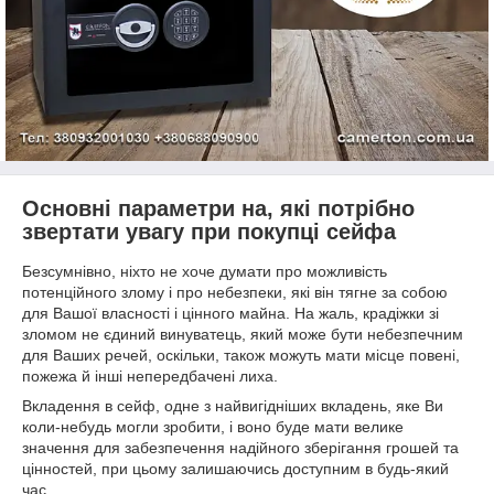
Основні параметри на, які потрібно
звертати увагу при покупці сейфа
Безсумнівно, ніхто не хоче думати про можливість
потенційного злому і про небезпеки, які він тягне за собою
для Вашої власності і цінного майна. На жаль, крадіжки зі
зломом не єдиний винуватець, який може бути небезпечним
для Ваших речей, оскільки, також можуть мати місце повені,
пожежа й інші непередбачені лиха.
Вкладення в сейф, одне з найвигідніших вкладень, яке Ви
коли-небудь могли зробити, і воно буде мати велике
значення для забезпечення надійного зберігання грошей та
цінностей, при цьому залишаючись доступним в будь-який
час.