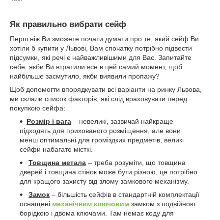
Як правильно вибрати сейф
Перш ніж Ви зможете почати думати про те, який сейф Ви
хотіли б купити у Львові, Вам спочатку потрібно підвести
підсумки, які речі є найважливішими для Вас. Запитайте
себе: якби Ви втратили все в цей самий момент, щоб
найбільше засмутило, якби виявили пропажу?
Щоб допомогти впорядкувати всі варіанти на ринку Львова,
ми склали список факторів, які слід враховувати перед
покупкою сейфа:
Розмір і вага
– невеликі, зазвичай найкраще
підходять для прихованого розміщення, але вони
менш оптимальні для громіздких предметів, великі
сейфи набагато місткі.
Товщина метала
– треба розуміти, що товщина
дверей і товщина стінок може бути різною, це потрібно
для кращого захисту від злому замкового механізму.
Замок
– більшість сейфів в стандартній комплектації
оснащені
механічним ключовим
замком з подвійною
борідкою і двома ключами. Там немає коду для