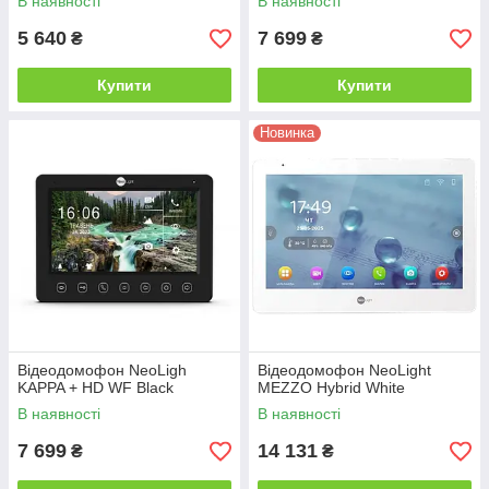
В наявності
В наявності
5 640
7 699
₴
₴
Купити
Купити
Новинка
Відеодомофон NeoLigh
Відеодомофон NeoLight
KAPPA + HD WF Black
MEZZO Hybrid White
В наявності
В наявності
7 699
14 131
₴
₴