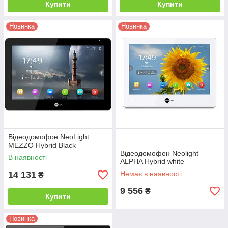
Купити
Купити
Новинка
Новинка
Відеодомофон NeoLight
MEZZO Hybrid Black
Відеодомофон Neolight
В наявності
ALPHA Hybrid white
14 131
Немає в наявності
₴
9 556
₴
Купити
Новинка